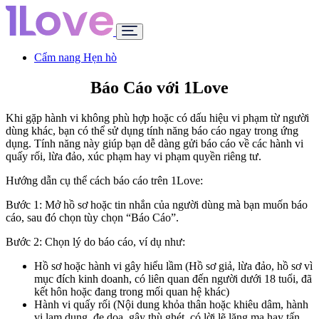
Cẩm nang Hẹn hò
Báo Cáo với 1Love
Khi gặp hành vi không phù hợp hoặc có dấu hiệu vi phạm từ người
dùng khác, bạn có thể sử dụng tính năng báo cáo ngay trong ứng
dụng. Tính năng này giúp bạn dễ dàng gửi báo cáo về các hành vi
quấy rối, lừa đảo, xúc phạm hay vi phạm quyền riêng tư.
Hướng dẫn cụ thể cách báo cáo trên 1Love:
Bước 1: Mở hồ sơ hoặc tin nhắn của người dùng mà bạn muốn báo
cáo, sau đó chọn tùy chọn “Báo Cáo”.
Bước 2: Chọn lý do báo cáo, ví dụ như:
Hồ sơ hoặc hành vi gây hiểu lầm (Hồ sơ giả, lừa đảo, hồ sơ vì
mục đích kinh doanh, có liên quan đến người dưới 18 tuổi, đã
kết hôn hoặc đang trong mối quan hệ khác)
Hành vi quấy rối (Nội dung khỏa thân hoặc khiêu dâm, hành
vi lạm dụng, đe dọa, gây thù ghét, có lời lẽ lăng mạ hay tấn