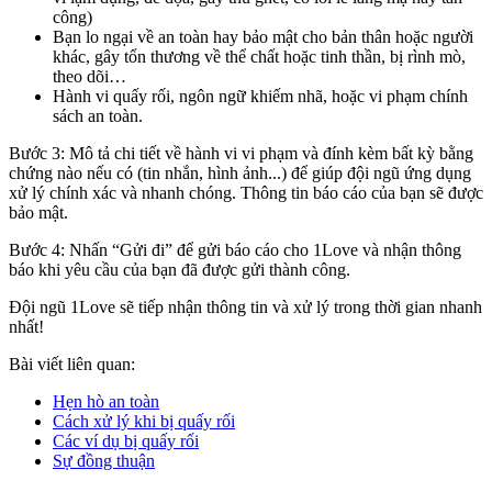
công)
Bạn lo ngại về an toàn hay bảo mật cho bản thân hoặc người
khác, gây tổn thương về thể chất hoặc tinh thần, bị rình mò,
theo dõi…
Hành vi quấy rối, ngôn ngữ khiếm nhã, hoặc vi phạm chính
sách an toàn.
Bước 3: Mô tả chi tiết về hành vi vi phạm và đính kèm bất kỳ bằng
chứng nào nếu có (tin nhắn, hình ảnh...) để giúp đội ngũ ứng dụng
xử lý chính xác và nhanh chóng. Thông tin báo cáo của bạn sẽ được
bảo mật.
Bước 4: Nhấn “Gửi đi” để gửi báo cáo cho 1Love và nhận thông
báo khi yêu cầu của bạn đã được gửi thành công.
Đội ngũ 1Love sẽ tiếp nhận thông tin và xử lý trong thời gian nhanh
nhất!
Bài viết liên quan:
Hẹn hò an toàn
Cách xử lý khi bị quấy rối
Các ví dụ bị quấy rối
Sự đồng thuận