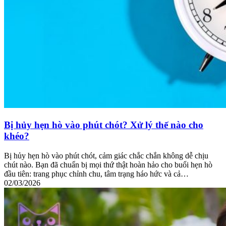
Bị hủy hẹn hò vào phút chót? Xử lý thế nào cho
khéo?
Bị hủy hẹn hò vào phút chót, cảm giác chắc chắn không dễ chịu
chút nào. Bạn đã chuẩn bị mọi thứ thật hoàn hảo cho buổi hẹn hò
đầu tiên: trang phục chỉnh chu, tâm trạng háo hức và cả…
02/03/2026