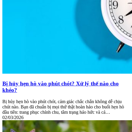
Bị hủy hẹn hò vào phút chót? Xử lý thế nào cho
khéo?
Bị hủy hẹn hò vào phút chót, cảm giác chắc chắn không dễ chịu
chút nào. Bạn đã chuẩn bị mọi thứ thật hoàn hảo cho buổi hẹn hò
đầu tiên: trang phục chỉnh chu, tâm trạng háo hức và cả…
02/03/2026