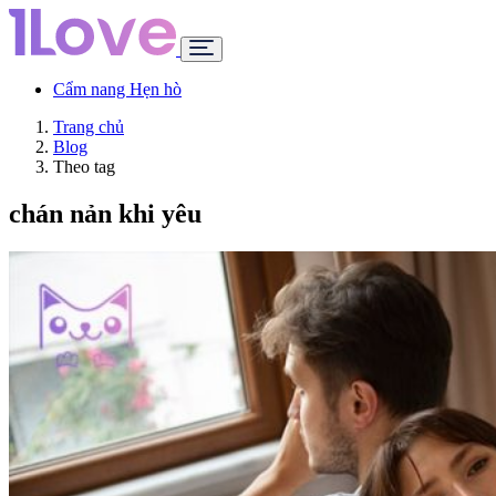
Cẩm nang Hẹn hò
Trang chủ
Blog
Theo tag
chán nản khi yêu