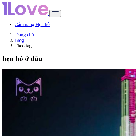
Cẩm nang Hẹn hò
Trang chủ
Blog
Theo tag
hẹn hò ở đâu