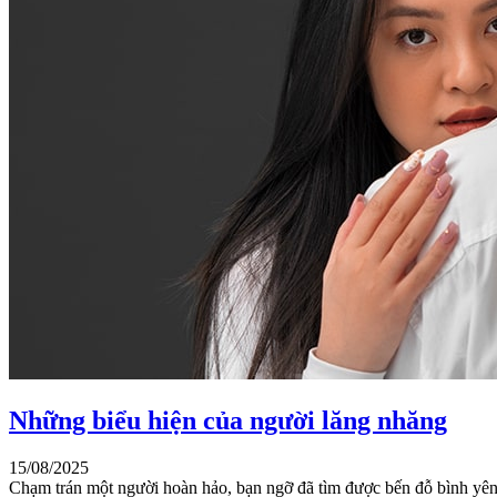
Những biểu hiện của người lăng nhăng
15/08/2025
Chạm trán một người hoàn hảo, bạn ngỡ đã tìm được bến đỗ bình yên