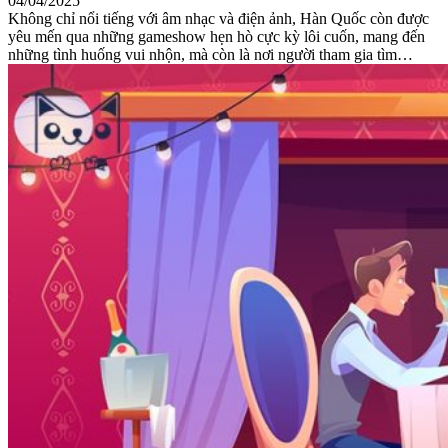
04/04/2025
Không chỉ nổi tiếng với âm nhạc và điện ảnh, Hàn Quốc còn được
yêu mến qua những gameshow hẹn hò cực kỳ lôi cuốn, mang đến
những tình huống vui nhộn, mà còn là nơi người tham gia tìm…