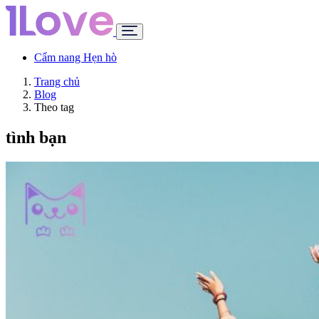
Cẩm nang Hẹn hò
Trang chủ
Blog
Theo tag
tình bạn