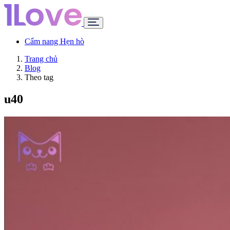
Cẩm nang Hẹn hò
Trang chủ
Blog
Theo tag
u40