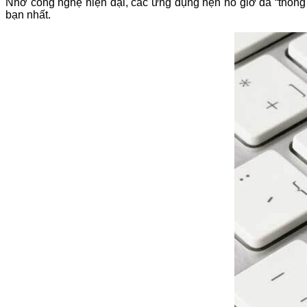
Nhờ công nghệ hiện đại, các ứng dụng hẹn hò giờ đã “thông m
bạn nhất.