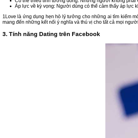
Có thể thiếu tính tương đồng: Những người không phải 
Áp lực về kỳ vọng: Người dùng có thể cảm thấy áp lực khi
1Love là ứng dụng hẹn hò lý tưởng cho những ai tìm kiếm m
mang đến những kết nối ý nghĩa và thú vị cho tất cả mọi người
3. Tính năng Dating trên Facebook