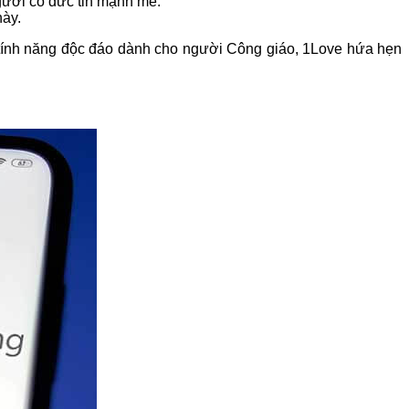
gười có đức tin mạnh mẽ.
này.
 tính năng độc đáo dành cho người Công giáo, 1Love hứa hẹn