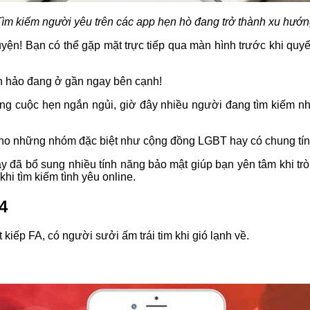
ìm kiếm người yêu trên các app hẹn hò đang trở thành xu hướ
huyện! Bạn có thể gặp mặt trực tiếp qua màn hình trước khi quy
n hảo đang ở gần ngay bên cạnh!
ững cuộc hẹn ngắn ngủi, giờ đây nhiều người đang tìm kiếm n
 cho những nhóm đặc biệt như cộng đồng LGBT hay có chung tí
 đã bổ sung nhiều tính năng bảo mật giúp bạn yên tâm khi trò
hi tìm kiếm tình yêu online.
4
kiếp FA, có người sưởi ấm trái tim khi gió lạnh về.