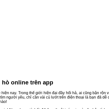
 hò online trên app
ẻ hiện nay. Trong thế giới hiện đại đầy hối hả, ai cũng bận rộn v
 tìm người yêu, chỉ cần vài cú lướt trên điện thoại là bạn đã d
nào!