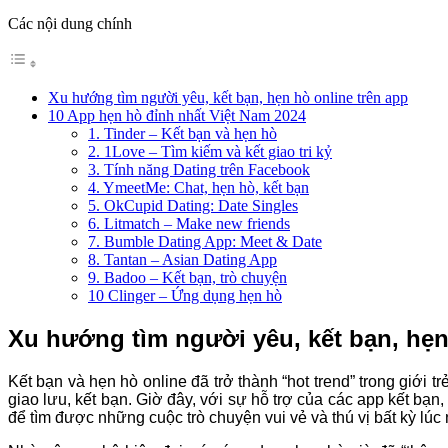
Các nội dung chính
Xu hướng tìm người yêu, kết bạn, hẹn hò online trên app
10 App hẹn hò đỉnh nhất Việt Nam 2024
1. Tinder – Kết bạn và hẹn hò
2. 1Love – Tìm kiếm và kết giao tri kỷ
3. Tính năng Dating trên Facebook
4. YmeetMe: Chat, hẹn hò, kết bạn
5. OkCupid Dating: Date Singles
6. Litmatch – Make new friends
7. Bumble Dating App: Meet & Date
8. Tantan – Asian Dating App
9. Badoo – Kết bạn, trò chuyện
10 Clinger – Ứng dụng hẹn hò
Xu hướng tìm người yêu, kết bạn, hẹn
Kết bạn và hẹn hò online đã trở thành “hot trend” trong giới tr
giao lưu, kết bạn. Giờ đây, với sự hỗ trợ của các app kết bạn,
để tìm được những cuộc trò chuyện vui vẻ và thú vị bất kỳ lúc 