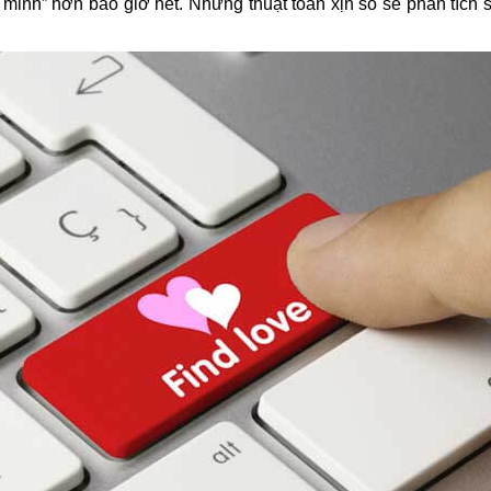
inh” hơn bao giờ hết. Những thuật toán xịn sò sẽ phân tích s