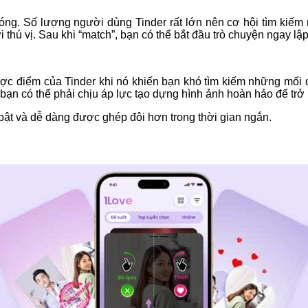
óng. Số lượng người dùng Tinder rất lớn nên cơ hội tìm kiếm
hú vị. Sau khi “match”, bạn có thể bắt đầu trò chuyện ngay lập
ợc điểm của Tinder khi nó khiến bạn khó tìm kiếm những mối q
n có thể phải chịu áp lực tạo dựng hình ảnh hoàn hảo để trở n
i bật và dễ dàng được ghép đôi hơn trong thời gian ngắn.