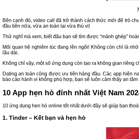
T
Bên cạnh đó, video call đã trở thành cách thức mới để trò c
đầu tiên nữa, vừa an toàn lại vừa thú vị!
Thử nghĩ mà xem, biết đâu bạn sẽ tìm được “mảnh ghép” hoà
Mối quan hệ nghiêm túc đang lên ngôi! Không còn chỉ là nh
lâu dài.
Không chỉ vậy, một số ứng dụng còn tạo ra không gian riêng
Dating an toàn cũng được ưu tiên hàng đầu. Các app hiện nay
báo cáo hành vi không phù hợp, bạn sẽ luôn cảm thấy an tâm k
10 App hẹn hò đỉnh nhất Việt Nam 202
10 ứng dụng hẹn hò online tốt nhất dưới đây sẽ giúp bạn thoát 
1. Tinder – Kết bạn và hẹn hò