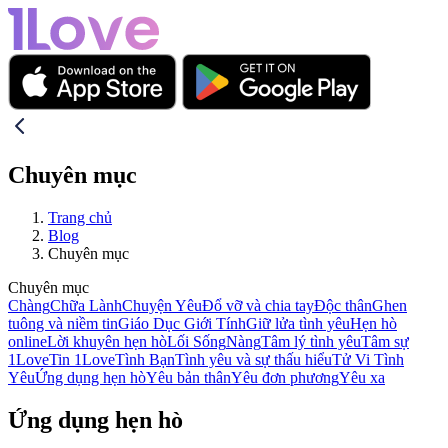
Chuyên mục
Trang chủ
Blog
Chuyên mục
Chuyên mục
Chàng
Chữa Lành
Chuyện Yêu
Đổ vỡ và chia tay
Độc thân
Ghen
tuông và niềm tin
Giáo Dục Giới Tính
Giữ lửa tình yêu
Hẹn hò
online
Lời khuyên hẹn hò
Lối Sống
Nàng
Tâm lý tình yêu
Tâm sự
1Love
Tin 1Love
Tình Bạn
Tình yêu và sự thấu hiểu
Tử Vi Tình
Yêu
Ứng dụng hẹn hò
Yêu bản thân
Yêu đơn phương
Yêu xa
Ứng dụng hẹn hò