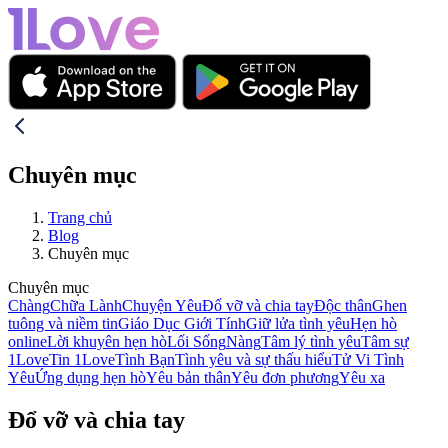
Chuyên mục
Trang chủ
Blog
Chuyên mục
Chuyên mục
Chàng
Chữa Lành
Chuyện Yêu
Đổ vỡ và chia tay
Độc thân
Ghen
tuông và niềm tin
Giáo Dục Giới Tính
Giữ lửa tình yêu
Hẹn hò
online
Lời khuyên hẹn hò
Lối Sống
Nàng
Tâm lý tình yêu
Tâm sự
1Love
Tin 1Love
Tình Bạn
Tình yêu và sự thấu hiểu
Tử Vi Tình
Yêu
Ứng dụng hẹn hò
Yêu bản thân
Yêu đơn phương
Yêu xa
Đổ vỡ và chia tay