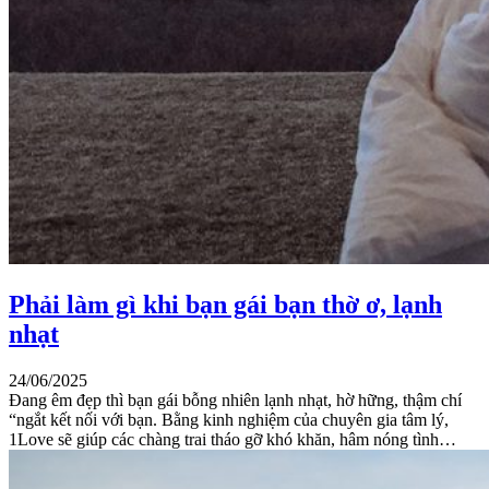
Phải làm gì khi bạn gái bạn thờ ơ, lạnh
nhạt
24/06/2025
Đang êm đẹp thì bạn gái bỗng nhiên lạnh nhạt, hờ hững, thậm chí
“ngắt kết nối với bạn. Bằng kinh nghiệm của chuyên gia tâm lý,
1Love sẽ giúp các chàng trai tháo gỡ khó khăn, hâm nóng tình…