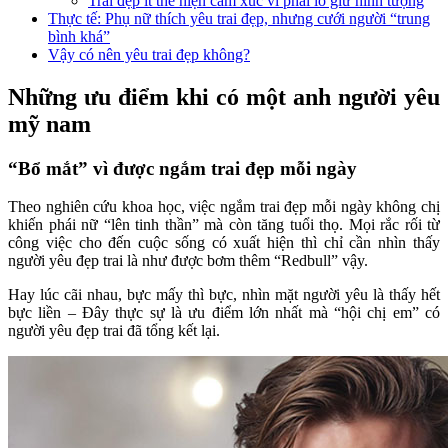
Trai đẹp ít thể hiện cảm xúc vì phải lo giữ hình tượng
Thực tế: Phụ nữ thích yêu trai đẹp, nhưng cưới người “trung
bình khá”
Vậy có nên yêu trai đẹp không?
Những ưu điểm khi có một anh người yêu
mỹ nam
“Bổ mắt” vì được ngắm trai đẹp mỗi ngày
Theo nghiên cứu khoa học, việc ngắm trai đẹp mỗi ngày không chị
khiến phái nữ “lên tinh thần” mà còn tăng tuổi thọ. Mọi rắc rối từ
công việc cho đến cuộc sống có xuất hiện thì chỉ cần nhìn thấy
người yêu đẹp trai là như được bơm thêm “Redbull” vậy.
Hay lúc cãi nhau, bực mấy thì bực, nhìn mặt người yêu là thấy hết
bực liền – Đây thực sự là ưu điểm lớn nhất mà “hội chị em” có
người yêu đẹp trai đã tổng kết lại.