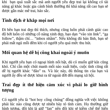
khi bạn quá xuất sắc mà anh người yêu đẹp trai lại không có tài
năng gì khác hoặc gia cảnh bình thường thì khả năng rất cao bạn sẽ
được gắn mác mê trai, háo sắc.
Tình địch ở khắp mọi nơi
Đi bên bạn trai đẹp thì thích, nhưng cũng luôn phải cảnh giác cao
độ bởi luôn có những cô nàng xinh đẹp, bạo dạn “vào xin link”, “gạ
follow”, thậm chí… “inbox nhầm”. Nếu không đủ bản lĩnh, bạn sẽ
phải mất ngủ mỗi đêm khi có người yêu quá mức thu hút.
Mối quan hệ dễ bị công khai ngoài ý muốn
Khi người yêu bạn có ngoại hình nổi bật, dù có muốn giữ kín cũng
khó. Chỉ cần một chút manh mối nào xuất hiện, cuộc tình cũng rất
dễ bị người khác “đào” ra. Và lúc này, đủ thông tin của bạn và
người ấy đều sẽ được khui ra từ ngoài đời đến mạng xã hội.
Trai đẹp ít thể hiện cảm xúc vì phải lo giữ hình
tượng
Có người yêu là “hot boy công chúng” đồng nghĩa với việc không
phải lúc nào cũng được tự nhiên bày tỏ tình cảm. Họ thường giữ
hình tượng, đôi khi là giữ “fan” nên đôi khi sẽ kiềm chế thể hiện