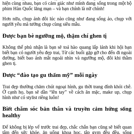
hiện cùng nhau, bạn có cảm giác như mình đang sống trong một bộ
phim Hàn Quốc lãng mạn – và bạn chính là nữ chính!
Hơn nữa, chụp ảnh đôi lúc nào cũng như đang sống ảo, chụp với
người yêu mà tưởng chụp cùng siêu mẫu.
Được bạn bè ngưỡng mộ, thậm chí ghen tị
Không thể phủ nhận là bạn sẽ toả hào quang lấp lánh khi hội bạn
biết bạn có người yêu đẹp trai, Từ các buổi gặp gỡ cho đến đi ngoài
đường, biết bao ánh mắt ngoái nhìn và ngưỡng mộ, đôi khi thầm
ghen tị.
Được “đào tạo gu thẩm mỹ” mỗi ngày
Trai đẹp thường chăm chút ngoại hình, gu thời trang đỉnh khỏi chê.
Ở cạnh họ, bạn sẽ dần “lên tay” về cách ăn mặc, make up, chụp
hình như có stylist riêng luôn!
Biết chăm sóc bản thân và truyền cảm hứng sống
healthy
Để không bị lép vế trước trai đẹp, chắc chắn bạn cũng sẽ biết quan
tâm đến sức khỏe, ăn uống khoa học, tập gym đều đều, sống