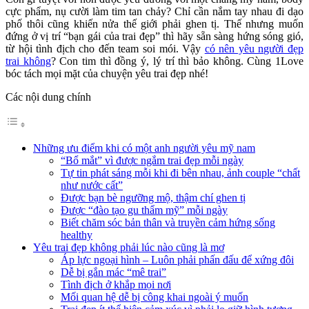
cực phẩm, nụ cười làm tim tan chảy? Chỉ cần nắm tay nhau đi dạo
phố thôi cũng khiến nửa thế giới phải ghen tị. Thế nhưng muốn
đứng ở vị trí “bạn gái của trai đẹp” thì hãy sẵn sàng hứng sóng gió,
từ hội tình địch cho đến team soi mói. Vậy
có nên yêu người đẹp
trai không
? Con tim thì đồng ý, lý trí thì bảo không. Cùng 1Love
bóc tách mọi mặt của chuyện yêu trai đẹp nhé!
Các nội dung chính
Những ưu điểm khi có một anh người yêu mỹ nam
“Bổ mắt” vì được ngắm trai đẹp mỗi ngày
Tự tin phát sáng mỗi khi đi bên nhau, ảnh couple “chất
như nước cất”
Được bạn bè ngưỡng mộ, thậm chí ghen tị
Được “đào tạo gu thẩm mỹ” mỗi ngày
Biết chăm sóc bản thân và truyền cảm hứng sống
healthy
Yêu trai đẹp không phải lúc nào cũng là mơ
Áp lực ngoại hình – Luôn phải phấn đấu để xứng đôi
Dễ bị gắn mác “mê trai”
Tình địch ở khắp mọi nơi
Mối quan hệ dễ bị công khai ngoài ý muốn