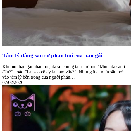
Tâm lý đằng sau sự phản bội của bạn gái
Khi một bạn gái phản bội, đa số chúng ta sẽ tự hỏi: “Mình đã sai ở
đâu?” hoặc “Tại sao cô ấy lại làm vậy?”. Nhưng ít ai nhìn sâu hơn
vào tâm lý bên trong của người phản…
07/02/2026