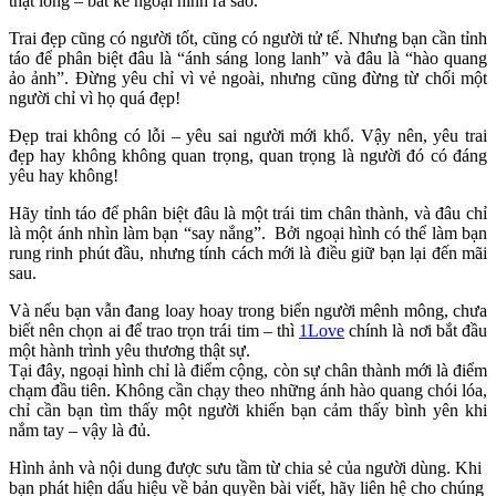
thật lòng – bất kể ngoại hình ra sao.
Trai đẹp cũng có người tốt, cũng có người tử tế. Nhưng bạn cần tỉnh
táo để phân biệt đâu là “ánh sáng long lanh” và đâu là “hào quang
ảo ảnh”. Đừng yêu chỉ vì vẻ ngoài, nhưng cũng đừng từ chối một
người chỉ vì họ quá đẹp!
Đẹp trai không có lỗi – yêu sai người mới khổ. Vậy nên, yêu trai
đẹp hay không không quan trọng, quan trọng là người đó có đáng
yêu hay không!
Hãy tỉnh táo để phân biệt đâu là một trái tim chân thành, và đâu chỉ
là một ánh nhìn làm bạn “say nắng”. Bởi ngoại hình có thể làm bạn
rung rinh phút đầu, nhưng tính cách mới là điều giữ bạn lại đến mãi
sau.
Và nếu bạn vẫn đang loay hoay trong biển người mênh mông, chưa
biết nên chọn ai để trao trọn trái tim – thì
1Love
chính là nơi bắt đầu
một hành trình yêu thương thật sự.
Tại đây, ngoại hình chỉ là điểm cộng, còn sự chân thành mới là điểm
chạm đầu tiên. Không cần chạy theo những ánh hào quang chói lóa,
chỉ cần bạn tìm thấy một người khiến bạn cảm thấy bình yên khi
nắm tay – vậy là đủ.
Hình ảnh và nội dung được sưu tầm từ chia sẻ của người dùng. Khi
bạn phát hiện dấu hiệu về bản quyền bài viết, hãy liên hệ cho chúng