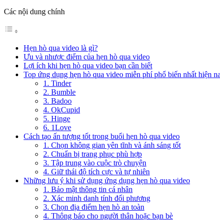
Các nội dung chính
Hẹn hò qua video là gì?
Ưu và nhược điểm của hẹn hò qua video
Lợi ích khi hẹn hò qua video bạn cần biết
Top ứng dụng hẹn hò qua video miễn phí phổ biến nhất hiện n
1. Tinder
2. Bumble
3. Badoo
4. OkCupid
5. Hinge
6. 1Love
Cách tạo ấn tượng tốt trong buổi hẹn hò qua video
1. Chọn không gian yên tĩnh và ánh sáng tốt
2. Chuẩn bị trang phục phù hợp
3. Tập trung vào cuộc trò chuyện
4. Giữ thái độ tích cực và tự nhiên
Những lưu ý khi sử dụng ứng dụng hẹn hò qua video
1. Bảo mật thông tin cá nhân
2. Xác minh danh tính đối phương
3. Chọn địa điểm hẹn hò an toàn
4. Thông báo cho người thân hoặc bạn bè