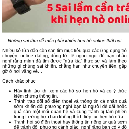
Những sai lầm dễ mắc phải khiến hẹn hò online thất bại
Nhiều kẻ lừa đảo còn săn tìm mục tiêu qua các ứng dụng trò
chuyện, online dating, dùng lời lẽ ngon ngọt để nạn nhân
nghĩ rằng mình đã tìm được “nửa kia” thực sự và làm theo
những gì chúng sai khiến, chẳng hạn như chuyển tiền, gặp
gỡ ở nơi vắng vẻ…
Cách khắc phục:
Hãy tỉnh táo khi xem các hồ sơ hẹn hò và có ý thức
kiểm chứng thông tin.
Tránh trao đổi số điện thoại và thông tin cá nhân quá
sớm khiến đối phương nghĩ bạn là người dễ dãi hoặc
quá cần một mối quan hệ và cũng tránh bị làm phiền
trong trường hợp bạn không thích tiếp tục hẹn hò nữa.
Tránh hỏi số điện thoại hay thông tin riêng tư quá sớm
để tránh đối phương cảnh giác, nghĩ rằng bạn có ý đồ