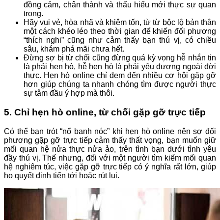
đồng cảm, chân thành và thấu hiểu mới thực sự quan
trọng.
Hãy vui vẻ, hòa nhã và khiêm tốn, từ từ bộc lộ bản thân
một cách khéo léo theo thời gian để khiến đối phương
“thích nghi” cũng như cảm thấy bạn thú vị, có chiều
sâu, khám phá mãi chưa hết.
Đừng sợ bị từ chối cũng đừng quá kỳ vọng hễ nhắn tin
là phải hẹn hò, hễ hẹn hò là phải yêu đương ngoài đời
thực. Hẹn hò online chỉ đem đến nhiều cơ hội gặp gỡ
hơn giúp chúng ta nhanh chóng tìm được người thực
sự tâm đầu ý hợp mà thôi.
5. Chỉ hẹn hò online, từ chối gặp gỡ trực tiếp
Có thể bạn trót “nổ banh nóc” khi hẹn hò online nên sợ đối
phương gặp gỡ trực tiếp cảm thấy thất vọng, bạn muốn giữ
mối quan hệ nửa thực nửa ảo, trên tình bạn dưới tình yêu
đầy thú vị. Thế nhưng, đối với một người tìm kiếm mối quan
hệ nghiêm túc, việc gặp gỡ trực tiếp có ý nghĩa rất lớn, giúp
họ quyết định tiến tới hoặc rút lui.