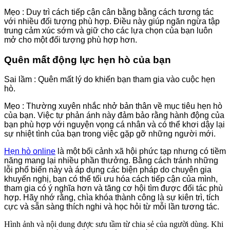
Mẹo : Duy trì cách tiếp cận cân bằng bằng cách tương tác
với nhiều đối tượng phù hợp. Điều này giúp ngăn ngừa tập
trung cảm xúc sớm và giữ cho các lựa chọn của bạn luôn
mở cho một đối tượng phù hợp hơn.
Quên mất động lực hẹn hò của bạn
Sai lầm : Quên mất lý do khiến bạn tham gia vào cuộc hẹn
hò.
Mẹo : Thường xuyên nhắc nhở bản thân về mục tiêu hẹn hò
của bạn. Việc tự phản ánh này đảm bảo rằng hành động của
bạn phù hợp với nguyện vọng cá nhân và có thể khơi dậy lại
sự nhiệt tình của bạn trong việc gặp gỡ những người mới.
Hẹn hò online
là một bối cảnh xã hội phức tạp nhưng có tiềm
năng mang lại nhiều phần thưởng. Bằng cách tránh những
lỗi phổ biến này và áp dụng các biện pháp do chuyên gia
khuyến nghị, bạn có thể tối ưu hóa cách tiếp cận của mình,
tham gia có ý nghĩa hơn và tăng cơ hội tìm được đối tác phù
hợp. Hãy nhớ rằng, chìa khóa thành công là sự kiên trì, tích
cực và sẵn sàng thích nghi và học hỏi từ mỗi lần tương tác.
Hình ảnh và nội dung được sưu tầm từ chia sẻ của người dùng. Khi