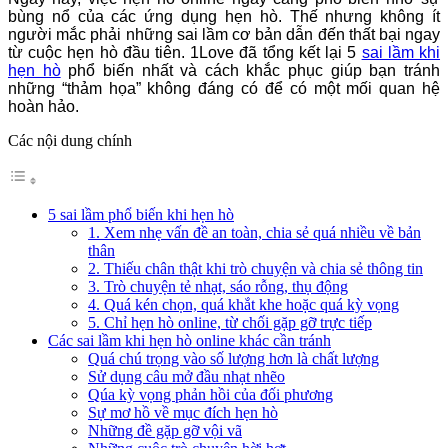
bùng nổ của các ứng dụng hẹn hò. Thế nhưng không ít
người mắc phải những sai lầm cơ bản dẫn đến thất bại ngay
từ cuộc hẹn hò đầu tiên. 1Love đã tổng kết lại 5
sai lầm khi
hẹn hò
phổ biến nhất và cách khắc phục giúp bạn tránh
những “thảm họa” không đáng có để có một mối quan hệ
hoàn hảo.
Các nội dung chính
5 sai lầm phổ biến khi hẹn hò
1. Xem nhẹ vấn đề an toàn, chia sẻ quá nhiều về bản
thân
2. Thiếu chân thật khi trò chuyện và chia sẻ thông tin
3. Trò chuyện tẻ nhạt, sáo rỗng, thụ động
4. Quá kén chọn, quá khắt khe hoặc quá kỳ vọng
5. Chỉ hẹn hò online, từ chối gặp gỡ trực tiếp
Các sai lầm khi hẹn hò online khác cần tránh
Quá chú trọng vào số lượng hơn là chất lượng
Sử dụng câu mở đầu nhạt nhẽo
Qúa kỳ vọng phản hồi của đối phương
Sự mơ hồ về mục đích hẹn hò
Những đề gặp gỡ vội vã