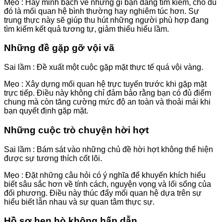
Mẹo : Hãy minh bạch về những gì bạn đang tìm kiếm, cho dù
đó là mối quan hệ bình thường hay nghiêm túc hơn. Sự
trung thực này sẽ giúp thu hút những người phù hợp đang
tìm kiếm kết quả tương tự, giảm thiểu hiểu lầm.
Những đề gặp gỡ vội vã
Sai lầm : Đề xuất một cuộc gặp mặt thực tế quá vội vàng.
Mẹo : Xây dựng mối quan hệ trực tuyến trước khi gặp mặt
trực tiếp. Điều này không chỉ đảm bảo rằng bạn có đủ điểm
chung mà còn tăng cường mức độ an toàn và thoải mái khi
bạn quyết định gặp mặt.
Những cuộc trò chuyện hời hợt
Sai lầm : Bám sát vào những chủ đề hời hợt không thể hiện
được sự tương thích cốt lõi.
Mẹo : Đặt những câu hỏi có ý nghĩa để khuyến khích hiểu
biết sâu sắc hơn về tính cách, nguyện vọng và lối sống của
đối phương. Điều này thúc đẩy mối quan hệ dựa trên sự
hiểu biết lẫn nhau và sự quan tâm thực sự.
Hồ sơ hẹn hò không hấp dẫn