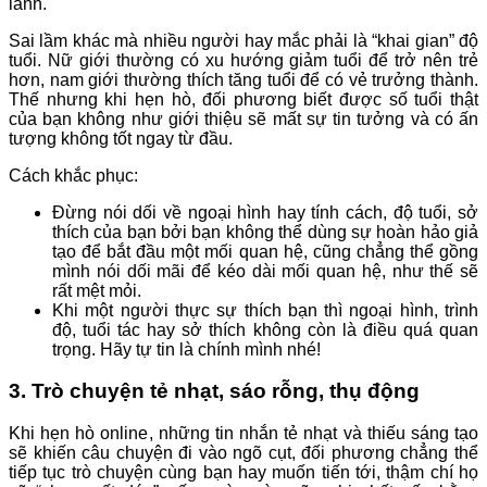
lanh.
Sai lầm khác mà nhiều người hay mắc phải là “khai gian” độ
tuổi. Nữ giới thường có xu hướng giảm tuổi để trở nên trẻ
hơn, nam giới thường thích tăng tuổi để có vẻ trưởng thành.
Thế nhưng khi hẹn hò, đối phương biết được số tuổi thật
của bạn không như giới thiệu sẽ mất sự tin tưởng và có ấn
tượng không tốt ngay từ đầu.
Cách khắc phục:
Đừng nói dối về ngoại hình hay tính cách, độ tuổi, sở
thích của bạn bởi bạn không thể dùng sự hoàn hảo giả
tạo để bắt đầu một mối quan hệ, cũng chẳng thể gồng
mình nói dối mãi để kéo dài mối quan hệ, như thế sẽ
rất mệt mỏi.
Khi một người thực sự thích bạn thì ngoại hình, trình
độ, tuổi tác hay sở thích không còn là điều quá quan
trọng. Hãy tự tin là chính mình nhé!
3. Trò chuyện tẻ nhạt, sáo rỗng, thụ động
Khi hẹn hò online, những tin nhắn tẻ nhạt và thiếu sáng tạo
sẽ khiến câu chuyện đi vào ngõ cụt, đối phương chẳng thể
tiếp tục trò chuyện cùng bạn hay muốn tiến tới, thậm chí họ