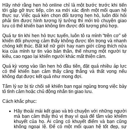
Hãy nhớ rằng hẹn hò online chỉ là một bước trước khi tiến
tới gặp gỡ trực tiếp, còn xa mới xác định một mối quan hệ
thực sự. Việc quá kén chọn đối tượng hẹn hò, luôn đòi hỏi
phải tìm được hình tượng lý tưởng thì mới trò chuyện giao
lưu có thể khiến bạn không tìm được đối tượng phù hợp.
Quá tự tin khi hẹn hò trực tuyến, luôn tỏ ra mình “trên cơ” sẽ
khiến đối phương cảm thấy không được tôn trọng và nhanh
chóng kết thúc. Bất kể nữ giới hay nam giới cũng thích nửa
kia của mình tự tin vào bản thân, thế nhưng một người tự
kiêu, cao ngạo lại khiến người khác mất thiện cảm.
Quá kỳ vọng vào lần hẹn hò đầu tiên, đặt quá nhiều áp lực
có thể khiến bạn cảm thấy căng thẳng và thất vọng nếu
không đạt được kết quả như mong đợi.
Tâm lý sợ bị từ chối sẽ khiến bạn ngại ngùng trong việc bày
tỏ tình cảm hoặc chủ động nhắn tin giao lưu.
Cách khắc phục:
Hãy thoải mái kết giao và trò chuyện với những người
mà bạn cảm thấy thú vị thay vì quá để tâm vào khiếm
khuyết của họ. Ai cũng có khuyết điểm và bạn cũng
không ngoại lệ. Để có một mối quan hệ tốt đẹp, sự