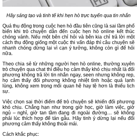
Hãy sáng tạo và tinh tế khi hẹn hò trực tuyến qua tin nhắn
Quá thụ động trong cuộc hẹn hò đầu tiên cũng là sai lầm phổ
biến khi trò chuyện dẫn đến cuộc hẹn hò online kết thúc
chóng vánh. Nếu một bên chỉ hỏi và bên kia chỉ trả lời một
cách thụ động giống một cuộc thi vấn đáp thì câu chuyện sẽ
nhanh chóng dừng lại vì cạn ý tưởng, không còn gì để hỏi
nữa.
Theo chia sẻ từ những người hẹn hò online, thường xuyên
trò chuyện qua chat thì điều họ cảm thấy khó chịu nhất là đối
phương không trả lời tin nhắn ngay, seen nhưng không rep,
họ cảm thấy đối phương không nhiệt tình hoặc quá lạnh
lùng, không xem trọng mối quan hệ hay tệ hơn là thiếu lịch
sự.
Việc chọn sai thời điểm để trò chuyện sẽ khiến đối phương
khó chịu. Chẳng hạn như trong giờ học, giờ làm việc, giờ
ngủ – nghỉ, giờ tan tầm đang đi ngoài đường… sẽ không
phải lúc thích hợp để tán gẫu. Hãy tinh ý dừng lại nếu đối
phương cảm thấy không thoải mái.
Cách khắc phục: