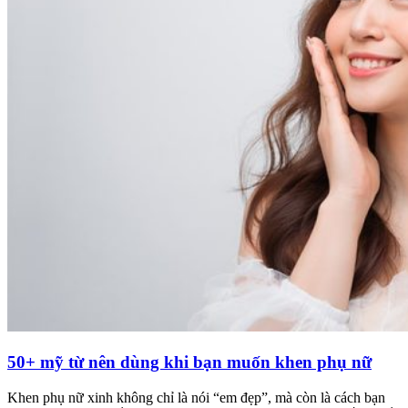
50+ mỹ từ nên dùng khi bạn muốn khen phụ nữ
Khen phụ nữ xinh không chỉ là nói “em đẹp”, mà còn là cách bạn