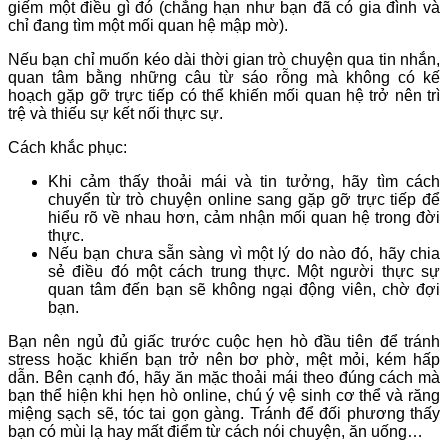
giếm một điều gì đó (chẳng hạn như bạn đã có gia đình và
chỉ đang tìm một mối quan hệ mập mờ).
Nếu bạn chỉ muốn kéo dài thời gian trò chuyện qua tin nhắn,
quan tâm bằng những câu từ sáo rỗng mà không có kế
hoạch gặp gỡ trực tiếp có thể khiến mối quan hệ trở nên trì
trệ và thiếu sự kết nối thực sự.
Cách khắc phục:
Khi cảm thấy thoải mái và tin tưởng, hãy tìm cách
chuyển từ trò chuyện online sang gặp gỡ trực tiếp để
hiểu rõ về nhau hơn, cảm nhận mối quan hệ trong đời
thực.
Nếu bạn chưa sẵn sàng vì một lý do nào đó, hãy chia
sẻ điều đó một cách trung thực. Một người thực sự
quan tâm đến bạn sẽ không ngại động viên, chờ đợi
bạn.
Bạn nên ngủ đủ giấc trước cuộc hẹn hò đầu tiên để tránh
stress hoặc khiến bạn trở nên bơ phờ, mệt mỏi, kém hấp
dẫn. Bên cạnh đó, hãy ăn mặc thoải mái theo đúng cách mà
bạn thể hiện khi hẹn hò online, chú ý vệ sinh cơ thể và răng
miệng sạch sẽ, tóc tai gọn gàng. Tránh để đối phương thấy
bạn có mùi lạ hay mất điểm từ cách nói chuyện, ăn uống…