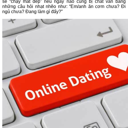
sẽ “chạy mất dép” nếu ngày nào cũng bị chất vấn bằng
những câu hỏi nhạt nhẽo như: “Em/anh ăn cơm chưa? Đi
ngủ chưa? Đang làm gì đấy?”