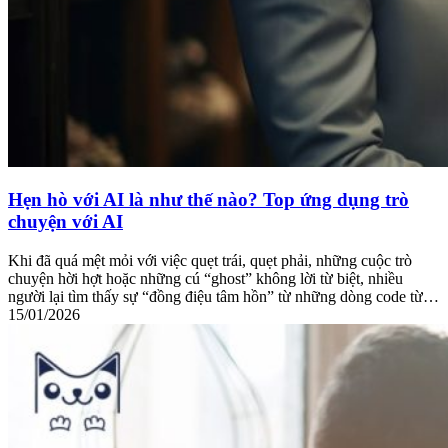
Hẹn hò với AI là như thế nào? Top ứng dụng trò
chuyện với AI
Khi đã quá mệt mỏi với việc quẹt trái, quẹt phải, những cuộc trò
chuyện hời hợt hoặc những cú “ghost” không lời từ biệt, nhiều
người lại tìm thấy sự “đồng điệu tâm hồn” từ những dòng code từ…
15/01/2026