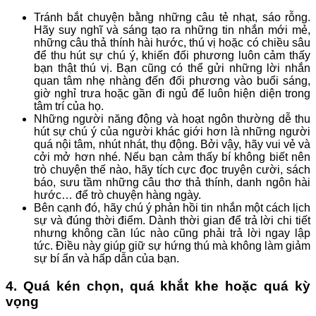
Tránh bắt chuyện bằng những câu tẻ nhạt, sáo rỗng.
Hãy suy nghĩ và sáng tạo ra những tin nhắn mới mẻ,
những câu thả thính hài hước, thú vị hoặc có chiều sâu
để thu hút sự chú ý, khiến đối phương luôn cảm thấy
bạn thật thú vị. Bạn cũng có thể gửi những lời nhắn
quan tâm nhẹ nhàng đến đối phương vào buổi sáng,
giờ nghỉ trưa hoặc gần đi ngủ để luôn hiện diện trong
tâm trí của họ.
Những người năng động và hoạt ngôn thường dễ thu
hút sự chú ý của người khác giới hơn là những người
quá nội tâm, nhút nhát, thụ động. Bởi vậy, hãy vui vẻ và
cởi mở hơn nhé. Nếu bạn cảm thấy bí không biết nên
trò chuyện thế nào, hãy tích cực đọc truyện cười, sách
báo, sưu tầm những câu thơ thả thính, danh ngôn hài
hước… để trò chuyện hàng ngày.
Bên cạnh đó, hãy chú ý phản hồi tin nhắn một cách lịch
sự và đúng thời điểm. Dành thời gian để trả lời chi tiết
nhưng không cần lúc nào cũng phải trả lời ngay lập
tức. Điều này giúp giữ sự hứng thú mà không làm giảm
sự bí ẩn và hấp dẫn của bạn.
4. Quá kén chọn, quá khắt khe hoặc quá kỳ
vọng