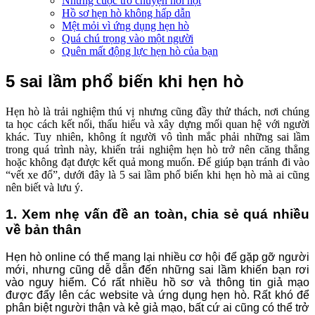
Những cuộc trò chuyện hời hợt
Hồ sơ hẹn hò không hấp dẫn
Mệt mỏi vì ứng dụng hẹn hò
Quá chú trọng vào một người
Quên mất động lực hẹn hò của bạn
5 sai lầm phổ biến khi hẹn hò
Hẹn hò là trải nghiệm thú vị nhưng cũng đầy thử thách, nơi chúng
ta học cách kết nối, thấu hiểu và xây dựng mối quan hệ với người
khác. Tuy nhiên, không ít người vô tình mắc phải những sai lầm
trong quá trình này, khiến trải nghiệm hẹn hò trở nên căng thẳng
hoặc không đạt được kết quả mong muốn. Để giúp bạn tránh đi vào
“vết xe đổ”, dưới đây là 5 sai lầm phổ biến khi hẹn hò mà ai cũng
nên biết và lưu ý.
1. Xem nhẹ vấn đề an toàn, chia sẻ quá nhiều
về bản thân
Hẹn hò online có thể mang lại nhiều cơ hội để gặp gỡ người
mới, nhưng cũng dễ dẫn đến những sai lầm khiến bạn rơi
vào nguy hiểm. Có rất nhiều hồ sơ và thông tin giả mạo
được đẩy lên các website và ứng dụng hẹn hò. Rất khó để
phân biệt người thận và kẻ giả mạo, bất cứ ai cũng có thể trở