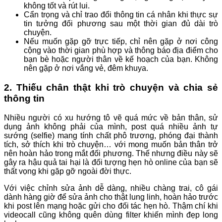
không tốt và rút lui.
Cẩn trọng và chỉ trao đổi thông tin cá nhân khi thực sự
tin tưởng đối phương sau một thời gian đủ dài trò
chuyện.
Nếu muốn gặp gỡ trực tiếp, chỉ nên gặp ở nơi công
cộng vào thời gian phù hợp và thông báo địa điểm cho
bạn bè hoặc người thân về kế hoạch của bạn. Không
nên gặp ở nơi vắng vẻ, đêm khuya.
2. Thiếu chân thật khi trò chuyện và chia sẻ
thông tin
Nhiều người có xu hướng tô vẽ quá mức về bản thân, sử
dụng ảnh không phải của mình, post quá nhiều ảnh tự
sướng (selfie) mang tính chất phô trương, phóng đại thành
tích, sở thích khi trò chuyện… với mong muốn bản thân trở
nên hoàn hảo trong mắt đối phương. Thế nhưng điều này sẽ
gây ra hậu quả tai hại là đối tượng hẹn hò online của bạn sẽ
thất vọng khi gặp gỡ ngoài đời thực.
Với việc chỉnh sửa ảnh dễ dàng, nhiều chàng trai, cô gái
dành hàng giờ để sửa ảnh cho thật lung linh, hoàn hảo trước
khi post lên mạng hoặc gửi cho đối tác hẹn hò. Thậm chí khi
videocall cũng không quên dùng filter khiến mình đẹp long