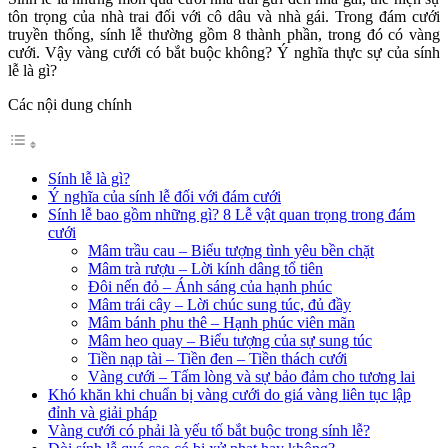
tôn trọng của nhà trai đối với cô dâu và nhà gái. Trong đám cưới
truyền thống, sính lễ thường gồm 8 thành phần, trong đó có vàng
cưới. Vậy vàng cưới có bắt buộc không? Ý nghĩa thực sự của sính
lễ là gì?
Các nội dung chính
Sính lễ là gì?
Ý nghĩa của sính lễ đối với đám cưới
Sính lễ bao gồm những gì? 8 Lễ vật quan trọng trong đám
cưới
Mâm trầu cau – Biểu tượng tình yêu bền chặt
Mâm trà rượu – Lời kính dâng tổ tiên
Đôi nến đỏ – Ánh sáng của hạnh phúc
Mâm trái cây – Lời chúc sung túc, đủ đầy
Mâm bánh phu thê – Hạnh phúc viên mãn
Mâm heo quay – Biểu tượng của sự sung túc
Tiền nạp tài – Tiền đen – Tiền thách cưới
Vàng cưới – Tấm lòng và sự bảo đảm cho tương lai
Khó khăn khi chuẩn bị vàng cưới do giá vàng liên tục lập
đỉnh và giải pháp
Vàng cưới có phải là yếu tố bắt buộc trong sính lễ?