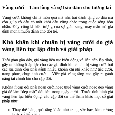
Vàng cưới – Tấm lòng và sự bảo đảm cho tương lai
Vàng cưới không chỉ là món quà mà nhà trai dành tặng cô dâu mà
còn giúp cô dâu có một khởi đầu vững chắc trong cuộc sống hôn
nhân. Đây cũng là biểu tượng của sự giàu sang, may mắn mà gia
đình mong muốn dành cho đôi trẻ.
Khó khăn khi chuẩn bị vàng cưới do giá
vàng liên tục lập đỉnh và giải pháp
Thời gian gần đây, giá vàng liên tục biến động và liên tiếp lập đỉnh,
gây ra không ít áp lực cho các gia đình khi chuẩn bị vàng cưới bởi
các gia đình còn phải gánh nhiều khoản chi phí khác như tiệc cưới,
trang phục, chụp ảnh cưới… Việc giá vàng tăng cao gây ra gánh
nặng tài chính lớn cho cặp đôi.
Không ít cặp đôi phải hoãn cưới hoặc thuê vàng cưới hoặc đeo vàng
giả để làm “đẹp mặt” đôi bên trong ngày cưới. Trước tình hình giá
vàng liên tục biến động, các cặp đôi có thể tham khảo một số giải
pháp như:
Thay thế bằng quà tặng khác như trang sức bạc, kim cương
hoặc sổ tiết kiệm.