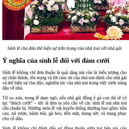
Sính lễ chu đáo thể hiện sự trân trọng của nhà trai với nhà gái
Ý nghĩa của sính lễ đối với đám cưới
Sính lễ không chỉ đơn thuần là quà tặng mà còn là biểu tượng cho
sự chân thành, tôn trọng và lời cảm ơn của nhà trai dành cho nhà gái
và thể hiện sự chu đáo, nghiêm túc của nhà trai trong việc rước nàng
dâu về nhà.
Từ xa xưa, trong lễ dạm ngõ, nếu nhà gái đồng ý gả con thì sẽ có
tục “thách cưới” – tức là đưa ra yêu cầu về các sính lễ mà nhà trai
cần chuẩn bị. Những món lễ vật truyền thống thường bao gồm: trầu
cau, trà rượu, bánh trái, gà heo, tiền mặt, trang sức và trang phục
cho cô dâu.
Sính lễ không chỉ đánh dấu sự đồng thuận giữa hai bên mà còn