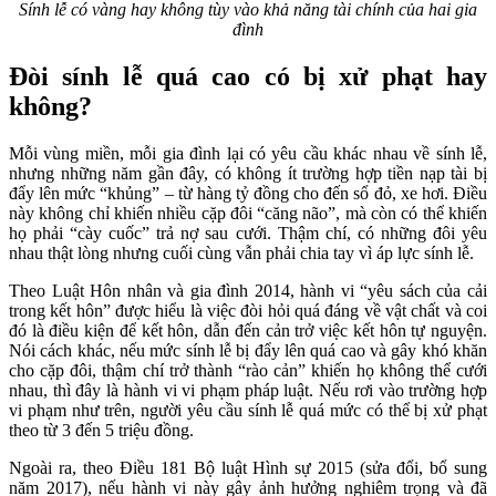
Sính lễ có vàng hay không tùy vào khả năng tài chính của hai gia
đình
Đòi sính lễ quá cao có bị xử phạt hay
không?
Mỗi vùng miền, mỗi gia đình lại có yêu cầu khác nhau về sính lễ,
nhưng những năm gần đây, có không ít trường hợp tiền nạp tài bị
đẩy lên mức “khủng” – từ hàng tỷ đồng cho đến sổ đỏ, xe hơi. Điều
này không chỉ khiến nhiều cặp đôi “căng não”, mà còn có thể khiến
họ phải “cày cuốc” trả nợ sau cưới. Thậm chí, có những đôi yêu
nhau thật lòng nhưng cuối cùng vẫn phải chia tay vì áp lực sính lễ.
Theo Luật Hôn nhân và gia đình 2014, hành vi “yêu sách của cải
trong kết hôn” được hiểu là việc đòi hỏi quá đáng về vật chất và coi
đó là điều kiện để kết hôn, dẫn đến cản trở việc kết hôn tự nguyện.
Nói cách khác, nếu mức sính lễ bị đẩy lên quá cao và gây khó khăn
cho cặp đôi, thậm chí trở thành “rào cản” khiến họ không thể cưới
nhau, thì đây là hành vi vi phạm pháp luật. Nếu rơi vào trường hợp
vi phạm như trên, người yêu cầu sính lễ quá mức có thể bị xử phạt
theo từ 3 đến 5 triệu đồng.
Ngoài ra, theo Điều 181 Bộ luật Hình sự 2015 (sửa đổi, bổ sung
năm 2017), nếu hành vi này gây ảnh hưởng nghiêm trọng và đã