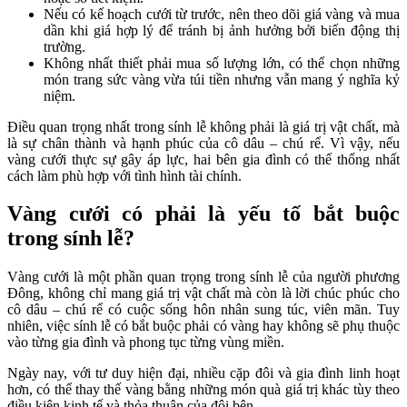
Nếu có kế hoạch cưới từ trước, nên theo dõi giá vàng và mua
dần khi giá hợp lý để tránh bị ảnh hưởng bởi biến động thị
trường.
Không nhất thiết phải mua số lượng lớn, có thể chọn những
món trang sức vàng vừa túi tiền nhưng vẫn mang ý nghĩa kỷ
niệm.
Điều quan trọng nhất trong sính lễ không phải là giá trị vật chất, mà
là sự chân thành và hạnh phúc của cô dâu – chú rể. Vì vậy, nếu
vàng cưới thực sự gây áp lực, hai bên gia đình có thể thống nhất
cách làm phù hợp với tình hình tài chính.
Vàng cưới có phải là yếu tố bắt buộc
trong sính lễ?
Vàng cưới là một phần quan trọng trong sính lễ của người phương
Đông, không chỉ mang giá trị vật chất mà còn là lời chúc phúc cho
cô dâu – chú rể có cuộc sống hôn nhân sung túc, viên mãn. Tuy
nhiên, việc sính lễ có bắt buộc phải có vàng hay không sẽ phụ thuộc
vào từng gia đình và phong tục từng vùng miền.
Ngày nay, với tư duy hiện đại, nhiều cặp đôi và gia đình linh hoạt
hơn, có thể thay thế vàng bằng những món quà giá trị khác tùy theo
điều kiện kinh tế và thỏa thuận của đôi bên.