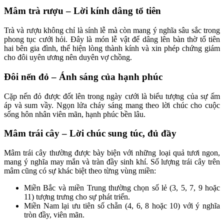
Mâm trà rượu – Lời kính dâng tổ tiên
Trà và rượu không chỉ là sính lễ mà còn mang ý nghĩa sâu sắc trong
phong tục cưới hỏi. Đây là món lễ vật để dâng lên bàn thờ tổ tiên
hai bên gia đình, thể hiện lòng thành kính và xin phép chứng giám
cho đôi uyên ương nên duyên vợ chồng.
Đôi nến đỏ – Ánh sáng của hạnh phúc
Cặp nến đỏ được đốt lên trong ngày cưới là biểu tượng của sự ấm
áp và sum vầy. Ngọn lửa cháy sáng mang theo lời chúc cho cuộc
sống hôn nhân viên mãn, hạnh phúc bền lâu.
Mâm trái cây – Lời chúc sung túc, đủ đầy
Mâm trái cây thường được bày biện với những loại quả tươi ngon,
mang ý nghĩa may mắn và tràn đầy sinh khí. Số lượng trái cây trên
mâm cũng có sự khác biệt theo từng vùng miền:
Miền Bắc và miền Trung thường chọn số lẻ (3, 5, 7, 9 hoặc
11) tượng trưng cho sự phát triển.
Miền Nam lại ưu tiên số chẵn (4, 6, 8 hoặc 10) với ý nghĩa
tròn đầy, viên mãn.