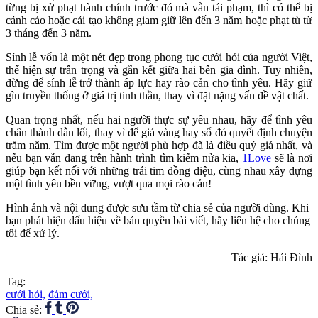
từng bị xử phạt hành chính trước đó mà vẫn tái phạm, thì có thể bị
cảnh cáo hoặc cải tạo không giam giữ lên đến 3 năm hoặc phạt tù từ
3 tháng đến 3 năm.
Sính lễ vốn là một nét đẹp trong phong tục cưới hỏi của người Việt,
thể hiện sự trân trọng và gắn kết giữa hai bên gia đình. Tuy nhiên,
đừng để sính lễ trở thành áp lực hay rào cản cho tình yêu. Hãy giữ
gìn truyền thống ở giá trị tinh thần, thay vì đặt nặng vấn đề vật chất.
Quan trọng nhất, nếu hai người thực sự yêu nhau, hãy để tình yêu
chân thành dẫn lối, thay vì để giá vàng hay sổ đỏ quyết định chuyện
trăm năm. Tìm được một người phù hợp đã là điều quý giá nhất, và
nếu bạn vẫn đang trên hành trình tìm kiếm nửa kia,
1Love
sẽ là nơi
giúp bạn kết nối với những trái tim đồng điệu, cùng nhau xây dựng
một tình yêu bền vững, vượt qua mọi rào cản!
Hình ảnh và nội dung được sưu tầm từ chia sẻ của người dùng. Khi
bạn phát hiện dấu hiệu về bản quyền bài viết, hãy liên hệ cho chúng
tôi để xử lý.
Tác giả: Hải Đình
Tag:
cưới hỏi,
đám cưới,
Chia sẻ: