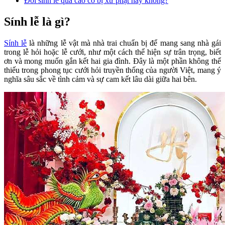
Đòi sính lễ quá cao có bị xử phạt hay không?
Sính lễ là gì?
Sính lễ
là những lễ vật mà nhà trai chuẩn bị để mang sang nhà gái
trong lễ hỏi hoặc lễ cưới, như một cách thể hiện sự trân trọng, biết
ơn và mong muốn gắn kết hai gia đình. Đây là một phần không thể
thiếu trong phong tục cưới hỏi truyền thống của người Việt, mang ý
nghĩa sâu sắc về tình cảm và sự cam kết lâu dài giữa hai bên.