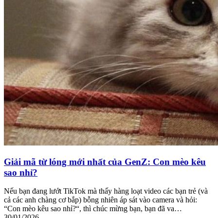
Giải mã từ lóng mới nhất của GenZ: Con mèo kêu
sao nhỉ?
Nếu bạn đang lướt TikTok mà thấy hàng loạt video các bạn trẻ (và
cả các anh chàng cơ bắp) bỗng nhiên áp sát vào camera và hỏi:
“Con mèo kêu sao nhỉ?“, thì chúc mừng bạn, bạn đã va…
30/01/2026