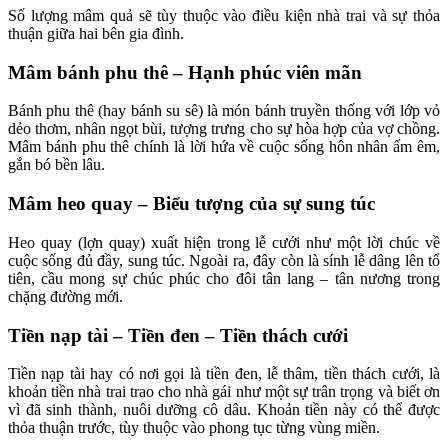
Số lượng mâm quả sẽ tùy thuộc vào điều kiện nhà trai và sự thỏa
thuận giữa hai bên gia đình.
Mâm bánh phu thê – Hạnh phúc viên mãn
Bánh phu thê (hay bánh su sê) là món bánh truyền thống với lớp vỏ
dẻo thơm, nhân ngọt bùi, tượng trưng cho sự hòa hợp của vợ chồng.
Mâm bánh phu thê chính là lời hứa về cuộc sống hôn nhân ấm êm,
gắn bó bền lâu.
Mâm heo quay – Biểu tượng của sự sung túc
Heo quay (lợn quay) xuất hiện trong lễ cưới như một lời chúc về
cuộc sống đủ đầy, sung túc. Ngoài ra, đây còn là sính lễ dâng lên tổ
tiên, cầu mong sự chúc phúc cho đôi tân lang – tân nương trong
chặng đường mới.
Tiền nạp tài – Tiền đen – Tiền thách cưới
Tiền nạp tài hay có nơi gọi là tiền đen, lễ thâm, tiền thách cưới, là
khoản tiền nhà trai trao cho nhà gái như một sự trân trọng và biết ơn
vì đã sinh thành, nuôi dưỡng cô dâu. Khoản tiền này có thể được
thỏa thuận trước, tùy thuộc vào phong tục từng vùng miền.