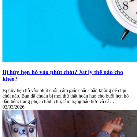
Bị hủy hẹn hò vào phút chót? Xử lý thế nào cho
khéo?
Bị hủy hẹn hò vào phút chót, cảm giác chắc chắn không dễ chịu
chút nào. Bạn đã chuẩn bị mọi thứ thật hoàn hảo cho buổi hẹn hò
đầu tiên: trang phục chỉnh chu, tâm trạng háo hức và cả…
02/03/2026