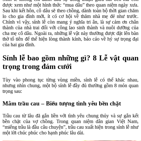
được xem như một hình thức “mua dâu” theo quan niệm ngày xưa.
Sau khi kết hôn, cô dâu sẽ theo chồng, dành toàn bộ thời gian chăm
lo cho gia đình mới, ít có cơ hội về thăm nhà mẹ đẻ như trước.
Chính vì vậy, sính lễ còn mang ý nghĩa tri ân, là sự cảm ơn chân
thành của nhà trai đối với công lao sinh thành và nuôi dưỡng của
cha mẹ cô dâu. Ngoài ra, những lễ vật này thường được đặt lên bàn
thờ tổ tiên để thể hiện lòng thành kính, báo cáo về hỷ sự trọng đại
của hai gia đình.
Sính lễ bao gồm những gì? 8 Lễ vật quan
trọng trong đám cưới
Tùy vào phong tục từng vùng miền, sính lễ có thể khác nhau,
nhưng nhìn chung, một bộ sính lễ đầy đủ thường gồm 8 món quan
trọng sau:
Mâm trầu cau – Biểu tượng tình yêu bền chặt
Trầu cau từ lâu đã gắn liền với tình yêu chung thủy và sự gắn kết
bền chặt của vợ chồng. Trong quan niệm dân gian Việt Nam,
“miếng trầu là đầu câu chuyện”, trầu cau xuất hiện trong sính lễ như
một lời chúc phúc cho hạnh phúc lâu dài.