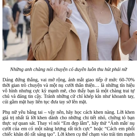
Những anh chàng nói chuyện có duyên luôn thu hút phái nữ
Dáng đứng thẳng, vai mở rộng, ánh mắt giao tiếp ở mức 60-70%
thời gian trò chuyện và một nụ cười thân thiện… là những tín hiệu
vô hình nhưng cực kỳ mạnh mẽ, cho thấy bạn là một chàng trai tự
chủ và đáng tin cậy. Tránh những cử chỉ khép kín như khoanh tay,
cúi gằm mặt hay liên tục đưa tay sờ lên mặt.
Phụ nữ yêu bằng tai – vậy nên, hãy học cách khen nàng. Lời khen
giá trị nhất là lời khen dành cho những chi tiết nhỏ, chứng tỏ bạn
thực sự quan sát. Thay vì nói “Em đẹp lắm”, hãy thử “Ánh mắt/ nụ
cười của em có một năng lượng rất tích cực” hoặc “Cách em phối
chiếc khăn đó rất sáng tạo”. Lời khen cụ thể chạm vào trái tim mạnh