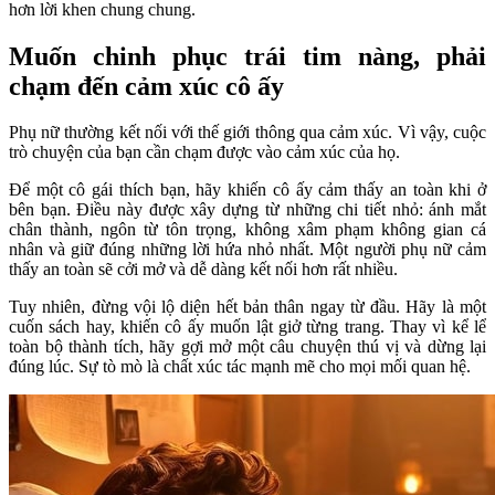
hơn lời khen chung chung.
Muốn chinh phục trái tim nàng, phải
chạm đến cảm xúc cô ấy
Phụ nữ thường kết nối với thế giới thông qua cảm xúc. Vì vậy, cuộc
trò chuyện của bạn cần chạm được vào cảm xúc của họ.
Để một cô gái thích bạn, hãy khiến cô ấy cảm thấy an toàn khi ở
bên bạn. Điều này được xây dựng từ những chi tiết nhỏ: ánh mắt
chân thành, ngôn từ tôn trọng, không xâm phạm không gian cá
nhân và giữ đúng những lời hứa nhỏ nhất. Một người phụ nữ cảm
thấy an toàn sẽ cởi mở và dễ dàng kết nối hơn rất nhiều.
Tuy nhiên, đừng vội lộ diện hết bản thân ngay từ đầu. Hãy là một
cuốn sách hay, khiến cô ấy muốn lật giở từng trang. Thay vì kể lể
toàn bộ thành tích, hãy gợi mở một câu chuyện thú vị và dừng lại
đúng lúc. Sự tò mò là chất xúc tác mạnh mẽ cho mọi mối quan hệ.