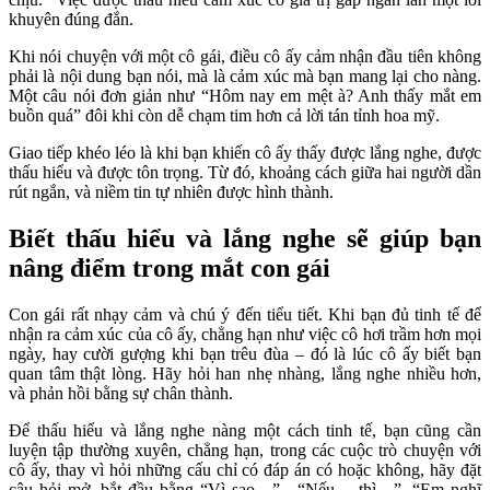
khuyên đúng đắn.
Khi nói chuyện với một cô gái, điều cô ấy cảm nhận đầu tiên không
phải là nội dung bạn nói, mà là cảm xúc mà bạn mang lại cho nàng.
Một câu nói đơn giản như “Hôm nay em mệt à? Anh thấy mắt em
buồn quá” đôi khi còn dễ chạm tim hơn cả lời tán tỉnh hoa mỹ.
Giao tiếp khéo léo là khi bạn khiến cô ấy thấy được lắng nghe, được
thấu hiểu và được tôn trọng. Từ đó, khoảng cách giữa hai người dần
rút ngắn, và niềm tin tự nhiên được hình thành.
Biết thấu hiểu và lắng nghe sẽ giúp bạn
nâng điểm trong mắt con gái
Con gái rất nhạy cảm và chú ý đến tiểu tiết. Khi bạn đủ tinh tế để
nhận ra cảm xúc của cô ấy, chẳng hạn như việc cô hơi trầm hơn mọi
ngày, hay cười gượng khi bạn trêu đùa – đó là lúc cô ấy biết bạn
quan tâm thật lòng. Hãy hỏi han nhẹ nhàng, lắng nghe nhiều hơn,
và phản hồi bằng sự chân thành.
Để thấu hiểu và lắng nghe nàng một cách tinh tế, bạn cũng cần
luyện tập thường xuyên, chẳng hạn, trong các cuộc trò chuyện với
cô ấy, thay vì hỏi những cấu chỉ có đáp án có hoặc không, hãy đặt
câu hỏi mở, bắt đầu bằng “Vì sao…” , “Nếu… thì…”, “Em nghĩ