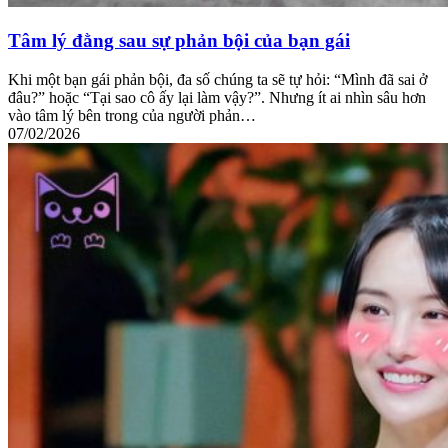
Tâm lý đằng sau sự phản bội của bạn gái
Khi một bạn gái phản bội, đa số chúng ta sẽ tự hỏi: “Mình đã sai ở
đâu?” hoặc “Tại sao cô ấy lại làm vậy?”. Nhưng ít ai nhìn sâu hơn
vào tâm lý bên trong của người phản…
07/02/2026