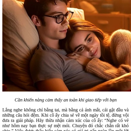
Cần khiến nàng cảm thấy an toàn khi giao tiếp với bạn
Lắng nghe không chỉ bằng tai, mà bằng cả ánh mắt, cái gật đầu và
những câu hỏi đệm. Khi cô ấy chia sẻ về một ngày tồi tệ, đừng vội
đưa ra giải pháp. Hãy thừa nhận cảm xúc của cô ấy: “Nghe có vẻ
như hôm nay bạn thực sự mệt mỏi. Chuyện đó chắc chắn rất khó
chịu.” Việc được thấu hiểu cảm xúc có giá trị gấp ngàn lần một lời