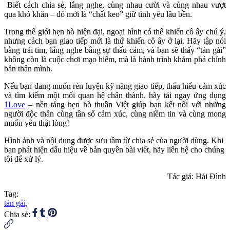
Biết cách chia sẻ, lắng nghe, cùng nhau cười và cùng nhau vượt
qua khó khăn – đó mới là “chất keo” giữ tình yêu lâu bền.
Trong thế giới hẹn hò hiện đại, ngoại hình có thể khiến cô ấy chú ý,
nhưng cách bạn giao tiếp mới là thứ khiến cô ấy ở lại. Hãy tập nói
bằng trái tim, lắng nghe bằng sự thấu cảm, và bạn sẽ thấy “tán gái”
không còn là cuộc chơi mạo hiểm, mà là hành trình khám phá chính
bản thân mình.
Nếu bạn đang muốn rèn luyện kỹ năng giao tiếp, thấu hiểu cảm xúc
và tìm kiếm một mối quan hệ chân thành, hãy tải ngay ứng dụng
1Love
– nền tảng hẹn hò thuần Việt giúp bạn kết nối với những
người độc thân cùng tần số cảm xúc, cùng niềm tin và cùng mong
muốn yêu thật lòng!
Hình ảnh và nội dung được sưu tầm từ chia sẻ của người dùng. Khi
bạn phát hiện dấu hiệu về bản quyền bài viết, hãy liên hệ cho chúng
tôi để xử lý.
Tác giả: Hải Đình
Tag:
tán gái,
Chia sẻ: