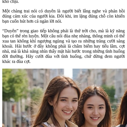
khó chịu.
Một chàng trai nói có duyên là người biết lắng nghe và phản hồi
đúng cảm xúc của người kia. Đôi khi, im lặng đúng chỗ còn khiến
bạn cuốn hút hơn cả ngàn lời nói.
“Duyên” trong giao tiếp không phải là thứ trời cho, mà là kỹ năng
bạn có thể rèn luyện. Một câu nói đùa nhẹ nhàng, thông minh có thể
xua tan không khí ngượng ngùng và tạo ra những tràng cười sảng
khoái. Hài hước ở đây không phải là châm biếm hay tiếu lâm, cợt
nhả, mà là khả năng nhìn thấy mặt hài hước trong những tình huống
đời thường. Hãy cười đùa với tình huống, chứ đừng đem người
khác ra đùa cợt.