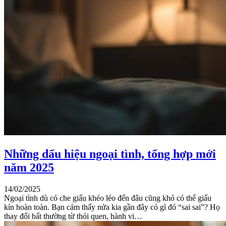
Những dấu hiệu ngoại tình, tổng hợp mới
năm 2025
14/02/2025
Ngoại tình dù có che giấu khéo léo đến đâu cũng khó có thể giấu
kín hoàn toàn. Bạn cảm thấy nửa kia gần đây có gì đó “sai sai”? Họ
thay đổi bất thường từ thói quen, hành vi…