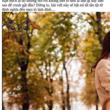
Bạn thích ai đó nhưng bối rối không biết tỏ tình là làm gì hay làm
sao để crush gật đầu? Đừng lo, bài viết này sẽ bật mí tất tần tật từ
định nghĩa đến mẹo tỏ tình đỉnh…