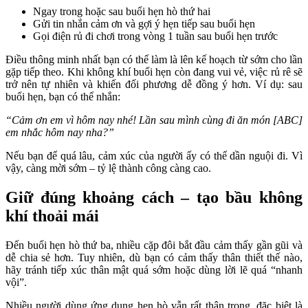
Ngay trong hoặc sau buổi hẹn hò thứ hai
Gửi tin nhắn cảm ơn và gợi ý hẹn tiếp sau buổi hẹn
Gọi điện rủ đi chơi trong vòng 1 tuần sau buổi hẹn trước
Điều thông minh nhất bạn có thể làm là lên kế hoạch từ sớm cho lần
gặp tiếp theo. Khi không khí buổi hẹn còn đang vui vẻ, việc rủ rê sẽ
trở nên tự nhiên và khiến đối phương dễ đồng ý hơn. Ví dụ: sau
buổi hẹn, bạn có thể nhắn:
“Cảm ơn em vì hôm nay nhé! Lần sau mình cùng đi ăn món [ABC]
em nhắc hôm nay nha?”
Nếu bạn để quá lâu, cảm xúc của người ấy có thể dần nguội đi. Vì
vậy, càng mời sớm – tỷ lệ thành công càng cao.
Giữ đúng khoảng cách – tạo bầu không
khí thoải mái
Đến buổi hẹn hò thứ ba, nhiều cặp đôi bắt đầu cảm thấy gần gũi và
dễ chia sẻ hơn. Tuy nhiên, dù bạn có cảm thấy thân thiết thế nào,
hãy tránh tiếp xúc thân mật quá sớm hoặc dùng lời lẽ quá “nhanh
vội”.
Nhiều người dùng ứng dụng hẹn hò vẫn rất thận trọng, đặc biệt là