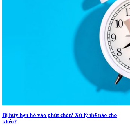
Bị hủy hẹn hò vào phút chót? Xử lý thế nào cho
khéo?