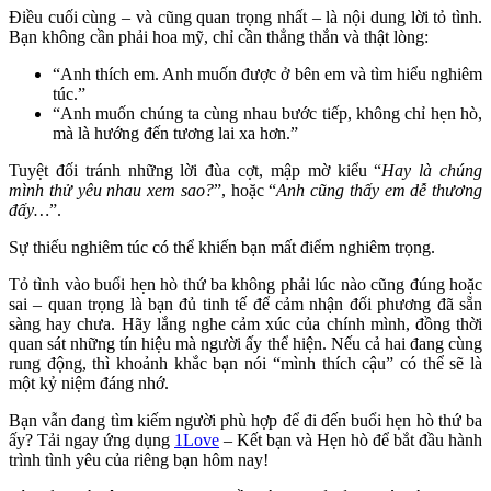
Điều cuối cùng – và cũng quan trọng nhất – là nội dung lời tỏ tình.
Bạn không cần phải hoa mỹ, chỉ cần thẳng thắn và thật lòng:
“Anh thích em. Anh muốn được ở bên em và tìm hiểu nghiêm
túc.”
“Anh muốn chúng ta cùng nhau bước tiếp, không chỉ hẹn hò,
mà là hướng đến tương lai xa hơn.”
Tuyệt đối tránh những lời đùa cợt, mập mờ kiểu “
Hay là chúng
mình thử yêu nhau xem sao?
”, hoặc “
Anh cũng thấy em dễ thương
đấy…
”.
Sự thiếu nghiêm túc có thể khiến bạn mất điểm nghiêm trọng.
Tỏ tình vào buổi hẹn hò thứ ba không phải lúc nào cũng đúng hoặc
sai – quan trọng là bạn đủ tinh tế để cảm nhận đối phương đã sẵn
sàng hay chưa. Hãy lắng nghe cảm xúc của chính mình, đồng thời
quan sát những tín hiệu mà người ấy thể hiện. Nếu cả hai đang cùng
rung động, thì khoảnh khắc bạn nói “mình thích cậu” có thể sẽ là
một kỷ niệm đáng nhớ.
Bạn vẫn đang tìm kiếm người phù hợp để đi đến buổi hẹn hò thứ ba
ấy? Tải ngay ứng dụng
1Love
– Kết bạn và Hẹn hò để bắt đầu hành
trình tình yêu của riêng bạn hôm nay!