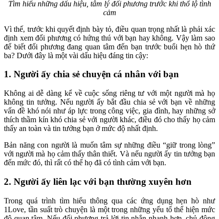
Tìm hiểu những dấu hiệu, tâm lý đối phương trước khi thổ lộ tình
cảm
Vì thế, trước khi quyết định bày tỏ, điều quan trọng nhất là phải xác
định xem đối phương có hứng thú với bạn hay không. Vậy làm sao
để biết đối phương đang quan tâm đến bạn trước buổi hẹn hò thứ
ba? Dưới đây là một vài dấu hiệu đáng tin cậy:
1. Người ấy chia sẻ chuyện cá nhân với bạn
Không ai dễ dàng kể về cuộc sống riêng tư với một người mà họ
không tin tưởng. Nếu người ấy bắt đầu chia sẻ với bạn về những
vấn đề khó nói như áp lực trong công việc, gia đình, hay những sở
thích thầm kín khó chia sẻ với người khác, điều đó cho thấy họ cảm
thấy an toàn và tin tưởng bạn ở mức độ nhất định.
Bản năng con người là muốn tâm sự những điều “giữ trong lòng”
với người mà họ cảm thấy thân thiết. Và nếu người ấy tin tưởng bạn
đến mức đó, thì rất có thể họ đã có tình cảm với bạn.
2. Người ấy liên lạc với bạn thường xuyên hơn
Trong quá trình tìm hiểu thông qua các ứng dụng hẹn hò như
1Love, tần suất trò chuyện là một trong những yếu tố thể hiện mức
độ quan tâm. Nếu đối phương trả lời tin nhắn nhanh hơn, chủ động