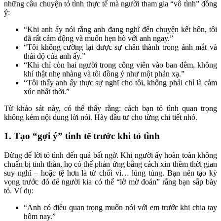
những câu chuyện tỏ tình thực tế mà người tham gia “vô tình” đồng
ý:
“Khi anh ấy nói rằng anh đang nghĩ đến chuyện kết hôn, tôi
đã rất cảm động và muốn hẹn hò với anh ngay.”
“Tôi không cưỡng lại được sự chân thành trong ánh mắt và
thái độ của anh ấy.”
“Khi chỉ còn hai người trong công viên vào ban đêm, không
khí thật nhẹ nhàng và tôi đồng ý như một phản xạ.”
“Tôi thấy anh ấy thực sự nghĩ cho tôi, không phải chỉ là cảm
xúc nhất thời.”
Từ khảo sát này, có thể thấy rằng: cách bạn tỏ tình quan trọng
không kém nội dung lời nói. Hãy đầu tư cho từng chi tiết nhỏ.
1. Tạo “gợi ý” tinh tế trước khi tỏ tình
Đừng để lời tỏ tình đến quá bất ngờ. Khi người ấy hoàn toàn không
chuẩn bị tinh thần, họ có thể phản ứng bằng cách xin thêm thời gian
suy nghĩ – hoặc tệ hơn là từ chối vì… lúng túng. Bạn nên tạo kỳ
vọng trước đó để người kia có thể “lờ mờ đoán” rằng bạn sắp bày
tỏ. Ví dụ:
“Anh có điều quan trọng muốn nói với em trước khi chia tay
hôm nay.”