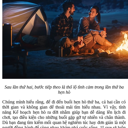
Sau lần thứ hai, bước tiếp theo là thổ lộ tình cảm trong lần thứ ba
hẹn hò
Chúng mình hiểu rằng, để đi đến buổi hẹn hò thứ ba, cả hai cần có
thời gian và không gian để thoải mái tìm hiểu nhau. Vì vậy, tính
năng Kế hoạch hẹn hò ra đời nhằm giúp bạn dễ dàng lên lịch đi
chơi, tạo điều kiện cho những buổi gặp gỡ tự nhiên và chân thành.
Dù bạn đang tìm kiếm mối quan hệ nghiêm túc hay đơn giản là một
người đồng hành để cùng nhau khám phá cuộc sống, 1Love sẽ luôn