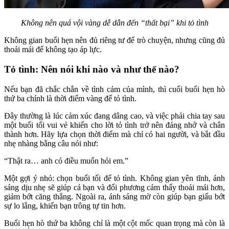
Không nên quá vội vàng dễ dẫn đến “thất bại” khi tỏ tình
Không gian buổi hẹn nên đủ riêng tư để trò chuyện, nhưng cũng đủ
thoải mái để không tạo áp lực.
Tỏ tình: Nên nói khi nào và như thế nào?
Nếu bạn đã chắc chắn về tình cảm của mình, thì cuối buổi hẹn hò
thứ ba chính là thời điểm vàng để tỏ tình.
Đây thường là lúc cảm xúc đang dâng cao, và việc phải chia tay sau
một buổi tối vui vẻ khiến cho lời tỏ tình trở nên đáng nhớ và chân
thành hơn. Hãy lựa chọn thời điểm mà chỉ có hai người, và bắt đầu
nhẹ nhàng bằng câu nói như:
“Thật ra… anh có điều muốn hỏi em.”
Một gợi ý nhỏ: chọn buổi tối để tỏ tình. Không gian yên tĩnh, ánh
sáng dịu nhẹ sẽ giúp cả bạn và đối phương cảm thấy thoải mái hơn,
giảm bớt căng thẳng. Ngoài ra, ánh sáng mờ còn giúp bạn giấu bớt
sự lo lắng, khiến bạn trông tự tin hơn.
Buổi hẹn hò thứ ba không chỉ là một cột mốc quan trọng mà còn là