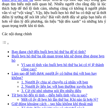
đoạn tìm hiểu một mối quan hệ. Nhiều người cho rằng đây là lúc
thích hợp để thổ lộ tình cảm, nhưng cũng có không ít người phân
vân vì sợ “vội vàng”. Vậy, liệu buổi hẹn hò thứ ba có thật sự là thời
điểm lý tưởng để nói lời yêu? Bài viết dưới đây sẽ giúp bạn hiểu rõ
hơn về tâm lý đối phương, tín hiệu “bật đèn xanh” và những lưu ý
quan trọng trước khi tỏ tình.
Các nội dung chính
Bạn đang chờ đến buổi hẹn hò thứ ba để tỏ tình?
Buổi hẹn hò thứ ba rất quan trọng khi sử dụng ứng dụng hẹn
hò
Vì sao tỏ tình vào buổi hẹn hò thứ ba lại có tỷ lệ thành
công cao?
Làm sao để biết được người ấy có hứng thú với bạn hay
không?
1. Người ấy chia sẻ chuyện cá nhân với bạn
2. Người ấy liên lạc với bạn thường xuyên hơn
3. Cử chỉ nhỏ nhưng nói lên nhiều điều
Từ hẹn hò đến tỏ tình – diễn biến tình yêu ra sao?
Mời cô ấy đi hẹn hò lần thứ ba: Khi nào là hợp lý?
Giữ đúng khoảng cách – tạo bầu không khí thoải mái