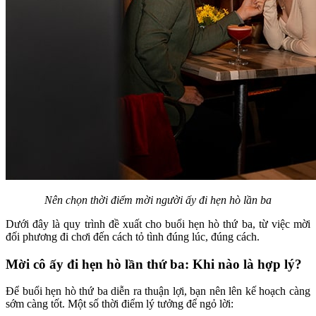
Nên chọn thời điểm mời người ấy đi hẹn hò lần ba
Dưới đây là quy trình đề xuất cho buổi hẹn hò thứ ba, từ việc mời
đối phương đi chơi đến cách tỏ tình đúng lúc, đúng cách.
Mời cô ấy đi hẹn hò lần thứ ba: Khi nào là hợp lý?
Để buổi hẹn hò thứ ba diễn ra thuận lợi, bạn nên lên kế hoạch càng
sớm càng tốt. Một số thời điểm lý tưởng để ngỏ lời: