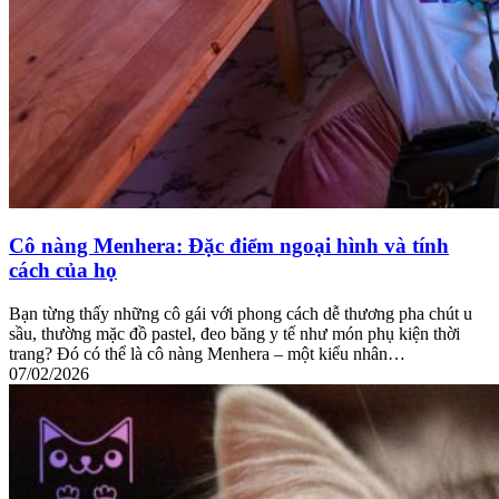
Cô nàng Menhera: Đặc điểm ngoại hình và tính
cách của họ
Bạn từng thấy những cô gái với phong cách dễ thương pha chút u
sầu, thường mặc đồ pastel, đeo băng y tế như món phụ kiện thời
trang? Đó có thể là cô nàng Menhera – một kiểu nhân…
07/02/2026