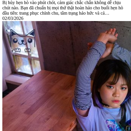
Bị hủy hẹn hò vào phút chót, cảm giác chắc chắn không dễ chịu
chút nào. Bạn đã chuẩn bị mọi thứ thật hoàn hảo cho buổi hẹn hò
đầu tiên: trang phục chỉnh chu, tâm trạng háo hức và cả…
02/03/2026