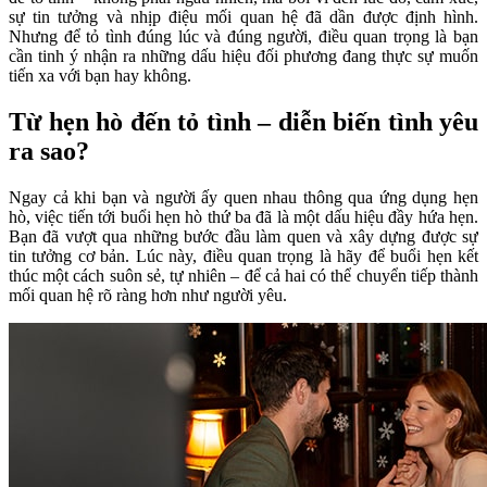
sự tin tưởng và nhịp điệu mối quan hệ đã dần được định hình.
Nhưng để tỏ tình đúng lúc và đúng người, điều quan trọng là bạn
cần tinh ý nhận ra những dấu hiệu đối phương đang thực sự muốn
tiến xa với bạn hay không.
Từ hẹn hò đến tỏ tình – diễn biến tình yêu
ra sao?
Ngay cả khi bạn và người ấy quen nhau thông qua ứng dụng hẹn
hò, việc tiến tới buổi hẹn hò thứ ba đã là một dấu hiệu đầy hứa hẹn.
Bạn đã vượt qua những bước đầu làm quen và xây dựng được sự
tin tưởng cơ bản. Lúc này, điều quan trọng là hãy để buổi hẹn kết
thúc một cách suôn sẻ, tự nhiên – để cả hai có thể chuyển tiếp thành
mối quan hệ rõ ràng hơn như người yêu.