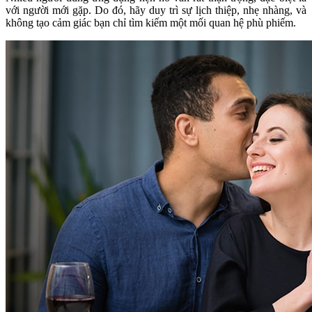
với người mới gặp. Do đó, hãy duy trì sự lịch thiệp, nhẹ nhàng, và
không tạo cảm giác bạn chỉ tìm kiếm một mối quan hệ phù phiếm.