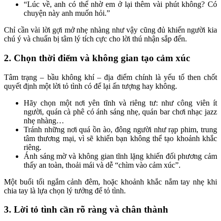
“Lúc về, anh có thể nhờ em ở lại thêm vài phút không? Có
chuyện này anh muốn hỏi.”
Chỉ cần vài lời gợi mở nhẹ nhàng như vậy cũng đủ khiến người kia
chú ý và chuẩn bị tâm lý tích cực cho lời thú nhận sắp đến.
2. Chọn thời điểm và không gian tạo cảm xúc
Tâm trạng – bầu không khí – địa điểm chính là yếu tố then chốt
quyết định một lời tỏ tình có để lại ấn tượng hay không.
Hãy chọn một nơi yên tĩnh và riêng tư: như công viên ít
người, quán cà phê có ánh sáng nhẹ, quán bar chơi nhạc jazz
nhẹ nhàng…
Tránh những nơi quá ồn ào, đông người như rạp phim, trung
tâm thương mại, vì sẽ khiến bạn không thể tạo khoảnh khắc
riêng.
Ánh sáng mờ và không gian tĩnh lặng khiến đối phương cảm
thấy an toàn, thoải mái và dễ “chìm vào cảm xúc”.
Một buổi tối ngắm cảnh đêm, hoặc khoảnh khắc nắm tay nhẹ khi
chia tay là lựa chọn lý tưởng để tỏ tình.
3. Lời tỏ tình cần rõ ràng và chân thành