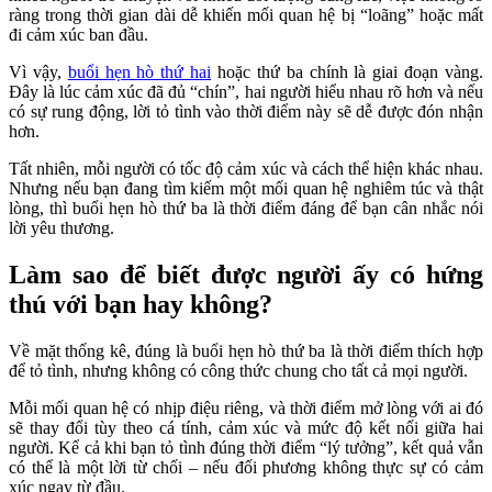
ràng trong thời gian dài dễ khiến mối quan hệ bị “loãng” hoặc mất
đi cảm xúc ban đầu.
Vì vậy,
buổi hẹn hò thứ hai
hoặc thứ ba chính là giai đoạn vàng.
Đây là lúc cảm xúc đã đủ “chín”, hai người hiểu nhau rõ hơn và nếu
có sự rung động, lời tỏ tình vào thời điểm này sẽ dễ được đón nhận
hơn.
Tất nhiên, mỗi người có tốc độ cảm xúc và cách thể hiện khác nhau.
Nhưng nếu bạn đang tìm kiếm một mối quan hệ nghiêm túc và thật
lòng, thì buổi hẹn hò thứ ba là thời điểm đáng để bạn cân nhắc nói
lời yêu thương.
Làm sao để biết được người ấy có hứng
thú với bạn hay không?
Về mặt thống kê, đúng là buổi hẹn hò thứ ba là thời điểm thích hợp
để tỏ tình, nhưng không có công thức chung cho tất cả mọi người.
Mỗi mối quan hệ có nhịp điệu riêng, và thời điểm mở lòng với ai đó
sẽ thay đổi tùy theo cá tính, cảm xúc và mức độ kết nối giữa hai
người. Kể cả khi bạn tỏ tình đúng thời điểm “lý tưởng”, kết quả vẫn
có thể là một lời từ chối – nếu đối phương không thực sự có cảm
xúc ngay từ đầu.