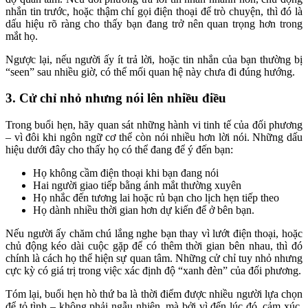
nhắn tin trước, hoặc thậm chí gọi điện thoại để trò chuyện, thì đó là
dấu hiệu rõ ràng cho thấy bạn đang trở nên quan trọng hơn trong
mắt họ.
Ngược lại, nếu người ấy ít trả lời, hoặc tin nhắn của bạn thường bị
“seen” sau nhiều giờ, có thể mối quan hệ này chưa đi đúng hướng.
3. Cử chỉ nhỏ nhưng nói lên nhiều điều
Trong buổi hẹn, hãy quan sát những hành vi tinh tế của đối phương
– vì đôi khi ngôn ngữ cơ thể còn nói nhiều hơn lời nói. Những dấu
hiệu dưới đây cho thấy họ có thể đang để ý đến bạn:
Họ không cầm điện thoại khi bạn đang nói
Hai người giao tiếp bằng ánh mắt thường xuyên
Họ nhắc đến tương lai hoặc rủ bạn cho lịch hẹn tiếp theo
Họ dành nhiều thời gian hơn dự kiến để ở bên bạn.
Nếu người ấy chăm chú lắng nghe bạn thay vì lướt điện thoại, hoặc
chủ động kéo dài cuộc gặp để có thêm thời gian bên nhau, thì đó
chính là cách họ thể hiện sự quan tâm. Những cử chỉ tuy nhỏ nhưng
cực kỳ có giá trị trong việc xác định độ “xanh đèn” của đối phương.
Tóm lại, buổi hẹn hò thứ ba là thời điểm được nhiều người lựa chọn
để tỏ tình – không phải ngẫu nhiên, mà bởi vì đến lúc đó, cảm xúc,