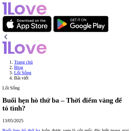
Trang chủ
Blog
Lối Sống
Bài viết
Lối Sống
Buổi hẹn hò thứ ba – Thời điểm vàng để
tỏ tình?
13/05/2025
Buổi hẹn hò thứ ba
luôn được xem là cột mốc đặc biệt trong giai