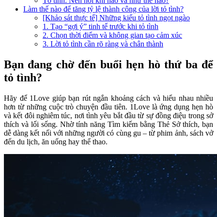
Tỏ tình: Nên nói khi nào và như thế nào?
Làm thế nào để tăng tỷ lệ thành công của lời tỏ tình?
[Khảo sát thực tế] Những kiểu tỏ tình ngọt ngào
1. Tạo “gợi ý” tinh tế trước khi tỏ tình
2. Chọn thời điểm và không gian tạo cảm xúc
3. Lời tỏ tình cần rõ ràng và chân thành
Bạn đang chờ đến buổi hẹn hò thứ ba để
tỏ tình?
Hãy để 1Love giúp bạn rút ngắn khoảng cách và hiểu nhau nhiều
hơn từ những cuộc trò chuyện đầu tiên. 1Love là ứng dụng hẹn hò
và kết đôi nghiêm túc, nơi tình yêu bắt đầu từ sự đồng điệu trong sở
thích và lối sống. Nhờ tính năng Tìm kiếm bằng Thẻ Sở thích, bạn
dễ dàng kết nối với những người có cùng gu – từ phim ảnh, sách vở
đến du lịch, ăn uống hay thể thao.