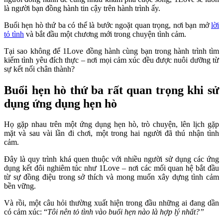
là người bạn đồng hành tin cậy trên hành trình ấy.
Buổi hẹn hò thứ ba có thể là bước ngoặt quan trọng, nơi bạn mở
lời
tỏ tình
và bắt đầu một chương mới trong chuyện tình cảm.
Tại sao không để 1Love đồng hành cùng bạn trong hành trình tìm
kiếm tình yêu đích thực – nơi mọi cảm xúc đều được nuôi dưỡng từ
sự kết nối chân thành?
Buổi hẹn hò thứ ba rất quan trọng khi sử
dụng ứng dụng hẹn hò
Họ gặp nhau trên một ứng dụng hẹn hò, trò chuyện, lên lịch gặp
mặt và sau vài lần đi chơi, một trong hai người đã thú nhận tình
cảm.
Đây là quy trình khá quen thuộc với nhiều người sử dụng các ứng
dụng kết đôi nghiêm túc như 1Love – nơi các mối quan hệ bắt đầu
từ sự đồng điệu trong sở thích và mong muốn xây dựng tình cảm
bền vững.
Và rồi, một câu hỏi thường xuất hiện trong đầu những ai đang dần
có cảm xúc: “
Tôi nên tỏ tình vào buổi hẹn nào là hợp lý nhất?”