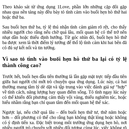
Theo khảo sát từ ứng dụng 1Love, phần lớn những cặp đôi gặp
nhau qua nền tảng này đều bày tỏ tình cảm vào buổi hẹn hò thứ hai
hoặc thứ ba.
Sau buổi hẹn thứ ba, tỷ lệ thú nhận tình cảm giảm rõ rệt, cho thấy
nhiều người cho rằng nếu chờ quá lâu, mối quan hệ có thể trở nên
nhạt dần hoặc thiếu định hướng. Từ góc nhìn đó, buổi hẹn hò thứ
ba được xem là thời điểm lý tưởng để thổ lộ tình cảm khi hai bên đã
có đủ sự kết nối và tin tưởng.
Vì sao tỏ tình vào buổi hẹn hò thứ ba lại có tỷ lệ
thành công cao?
Trước hết, buổi hẹn đầu tiên thường là lần gặp mặt trực tiếp đầu tiên
giữa hai người chỉ mới trò chuyện qua ứng dụng. Lúc này, cả hai
thường mang tâm lý dè dặt và tập trung vào việc đánh giá sự “hợp”
về tính cách, năng lượng hay quan điểm sống. Tỏ tình ngay lúc này
có thể khiến đối phương cảm thấy vội vàng, thiếu nghiêm túc, hoặc
hiểu nhầm rằng bạn chỉ quan tâm đến mối quan hệ thể xác.
Ngược lại, nếu chờ quá lâu – đến buổi hẹn thứ tư, thứ năm hoặc
hơn – đối phương có thể cho rằng bạn không thật lòng hoặc không
có ý định tiến xa. Đặc biệt trong môi trường ứng dụng hẹn hò, nơi
nhiều người trò chuyện với nhiều đối tượng cùng lúc, việc không rõ