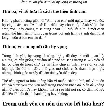
Lời hứa khi yêu đem lại hy vọng về tương lai
Thứ ba, vì lời hứa là cách thể hiện tình cảm
Không phải ai cũng giỏi nói “Anh yêu em” mỗi ngày. Thay vào đó,
họ chọn cách nói “Anh sẽ làm điều này cho em”, “Anh sẽ lo cho
em”, “Sau này chúng ta sẽ cùng nhau…”. Mỗi lời hứa là một cách
ngầm thể hiện rằng “Em quan trọng với anh lắm, và anh đang thật
lòng muốn ở bên em lâu dài.”
Thứ tư, vì con người cần hy vọng
Trong tình yêu, hy vọng là năng lượng để duy trì mối quan hệ.
Những lời hứa giống như ánh đèn nhỏ soi sáng tương lai – khiến cả
hai có điều để trông chờ, để tin rằng chuyện tình này sẽ đi xa hơn
hiện tại. Dù đôi khi đó chỉ là giấc mơ chưa chắc thành hiện thực,
nhưng chính giấc mơ ấy đã làm tình yêu thêm đẹp.
Thế nên, người ta hứa không hẳn vì muốn “đánh lừa”, mà vì muốn
yêu và được yêu trọn vẹn nhất trong khoảnh khắc đó. Vấn đề không
nằm ở việc có hứa hay không, mà là sau khi nói ra, có dám nỗ lực
để biến lời hứa thành hành động hay không.
Trong tình yêu có nên tin vào lời hứa hẹn?