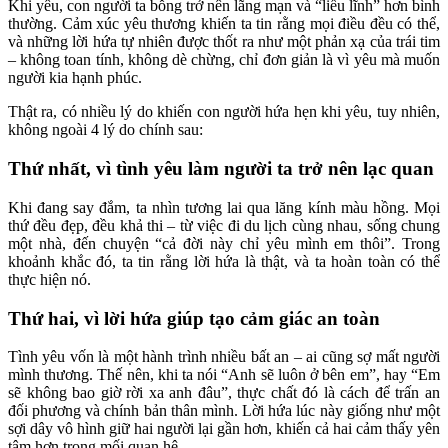
Khi yêu, con người ta bỗng trở nên lãng mạn và “liều lĩnh” hơn bình
thường. Cảm xúc yêu thương khiến ta tin rằng mọi điều đều có thể,
và những lời hứa tự nhiên được thốt ra như một phản xạ của trái tim
– không toan tính, không dè chừng, chỉ đơn giản là vì yêu mà muốn
người kia hạnh phúc.
Thật ra, có nhiều lý do khiến con người hứa hẹn khi yêu, tuy nhiên,
không ngoài 4 lý do chính sau:
Thứ nhất, vì tình yêu làm người ta trở nên lạc quan
Khi đang say đắm, ta nhìn tương lai qua lăng kính màu hồng. Mọi
thứ đều đẹp, đều khả thi – từ việc đi du lịch cùng nhau, sống chung
một nhà, đến chuyện “cả đời này chỉ yêu mình em thôi”. Trong
khoảnh khắc đó, ta tin rằng lời hứa là thật, và ta hoàn toàn có thể
thực hiện nó.
Thứ hai, vì lời hứa giúp tạo cảm giác an toàn
Tình yêu vốn là một hành trình nhiều bất an – ai cũng sợ mất người
mình thương. Thế nên, khi ta nói “Anh sẽ luôn ở bên em”, hay “Em
sẽ không bao giờ rời xa anh đâu”, thực chất đó là cách để trấn an
đối phương và chính bản thân mình. Lời hứa lúc này giống như một
sợi dây vô hình giữ hai người lại gần hơn, khiến cả hai cảm thấy yên
tâm hơn trong mối quan hệ.