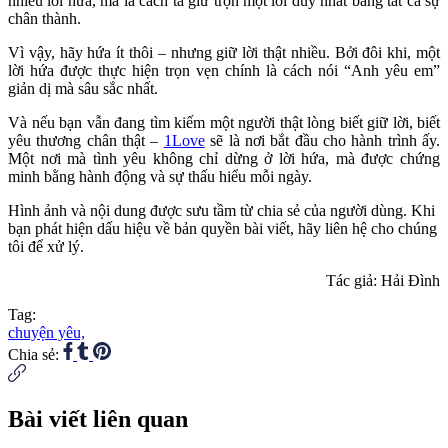
nhiêu lời hứa, mà là cách ta giữ trọn một lời duy nhất bằng tất cả sự
chân thành.
Vì vậy, hãy hứa ít thôi – nhưng giữ lời thật nhiều. Bởi đôi khi, một
lời hứa được thực hiện trọn vẹn chính là cách nói “Anh yêu em”
giản dị mà sâu sắc nhất.
Và nếu bạn vẫn đang tìm kiếm một người thật lòng biết giữ lời, biết
yêu thương chân thật –
1Love
sẽ là nơi bắt đầu cho hành trình ấy.
Một nơi mà tình yêu không chỉ dừng ở lời hứa, mà được chứng
minh bằng hành động và sự thấu hiểu mỗi ngày.
Hình ảnh và nội dung được sưu tầm từ chia sẻ của người dùng. Khi
bạn phát hiện dấu hiệu về bản quyền bài viết, hãy liên hệ cho chúng
tôi để xử lý.
Tác giả: Hải Đình
Tag:
chuyện yêu,
Chia sẻ:
Bài viết liên quan