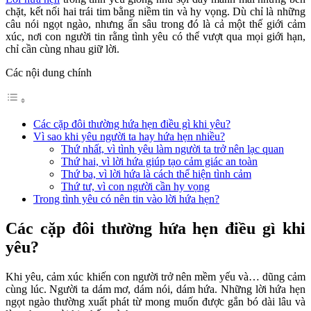
chặt, kết nối hai trái tim bằng niềm tin và hy vọng. Dù chỉ là những
câu nói ngọt ngào, nhưng ẩn sâu trong đó là cả một thế giới cảm
xúc, nơi con người tin rằng tình yêu có thể vượt qua mọi giới hạn,
chỉ cần cùng nhau giữ lời.
Các nội dung chính
Các cặp đôi thường hứa hẹn điều gì khi yêu?
Vì sao khi yêu người ta hay hứa hẹn nhiều?
Thứ nhất, vì tình yêu làm người ta trở nên lạc quan
Thứ hai, vì lời hứa giúp tạo cảm giác an toàn
Thứ ba, vì lời hứa là cách thể hiện tình cảm
Thứ tư, vì con người cần hy vọng
Trong tình yêu có nên tin vào lời hứa hẹn?
Các cặp đôi thường hứa hẹn điều gì khi
yêu?
Khi yêu, cảm xúc khiến con người trở nên mềm yếu và… dũng cảm
cùng lúc. Người ta dám mơ, dám nói, dám hứa. Những lời hứa hẹn
ngọt ngào thường xuất phát từ mong muốn được gắn bó dài lâu và