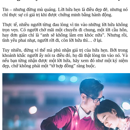
Tin – nhưng đừng mù quáng. Lời hứa hẹn là điều đẹp đẽ, nhưng nó
chỉ thực sự có giá trị khi được chứng minh bằng hành động.
Thực tế, nhiều người từng đau lòng vì tin vào những lời hứa không
trọn vẹn. Có người chờ mãi một chuyến đi chung, một lời cầu hôn,
hay đơn giản chỉ là “anh sẽ không làm em khóc nữa”. Nhưng rồi,
tình yêu phai nhạt, người rời đi, còn lời hứa thì… ở lại.
Tuy nhiên, đừng vì thế mà phủ nhận giá trị của hứa hẹn. Bởi trong
khoảnh khắc người ấy nói ra điều đó, họ đã thật lòng tin vào nó. Và
nếu bạn từng nhận được một lời hứa, hãy xem đó như một kỷ niệm
đẹp, chứ không phải một “tờ hợp đồng” ràng buộc.