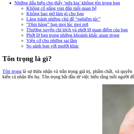
Những dấu hiệu cho thấy ‘nửa kia’ không tôn trọng bạn
Không cố gắng vun đắp mối quan hệ
Không bao giờ làm gì cho bạn
Lảng tránh những chủ đề “nghiêm túc”
“Dìm hàng” bạn mọi lúc mọi nơi
Thường xuyên chỉ trích và phớt lờ quan điểm của bạn
Phớt lờ bạn trong những khoảnh khắc quan trọng
Viện cớ cho những sai lầm
So sánh bạn với người khác
Tôn trọng là gì?
Tôn trọng
là sự thừa nhận và trân trọng giá trị, phẩm chất, và quyền
kiến cá nhân lên họ. Tôn trọng bắt đầu từ việc hiểu rằng mỗi người đề