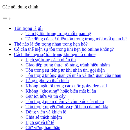
Các nội dung chính
Tôn trọng là gì?
Tâm lý tôn trọng trong mối quan hệ
Tác động của sự thiếu tôn trọng trong một mối quan hệ
Thế nào là tôn trọng nhau trong hẹn hò?
Có cần thể hiện sự tôn trọng khi hẹn hò online không?
Cách thể hiện sự tôn trọng khi hẹn hò online
Lịch sự trong cách nhắn tin
Giao tiếp trung thực, rõ ràng, tránh hiểu nhầm
Tôn trọng sự riêng tư khi nhắn tin, gọi điện
Tôn trọng không gian cá nhân và thời gian của nhau
Lắng nghe và thấu hiểu
Không ngắt lời trong các cuộc gọi/video call
Không “ghosting” hoặc biến mất bí ẩn
Giữ lời hứa và tin cậy
Tôn trọng quan điểm và cảm xúc của nhau
Tôn trọng quyết định và giới hạn của nửa kia
Động viên và khích lệ
Chia sẻ trách nhiệm
Lịch sự và tử tế
Giữ vững bản thân