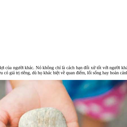
 lợi của người khác. Nó không chỉ là cách bạn đối xử tốt với người kh
u có giá trị riêng, dù họ khác biệt về quan điểm, lối sống hay hoàn cản