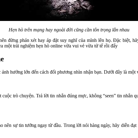
Hẹn hò trên mạng hay ngoài đời cũng cần tôn trọng lẫn nhau
ên đừng phán xét hay áp đặt suy nghĩ của mình lên họ. Đặc biệt, hãy 
a một trải nghiệm hẹn hò online vừa vui vẻ vừa tử tế rồi đấy
ne
ức ảnh hưởng lớn đến cách đối phương nhìn nhận bạn. Dưới đây là một v
suốt cuộc trò chuyện. Trả lời tin nhắn đúng mực, không “seen” tin nhắn
ạo nên sự tin tưởng ngay từ đầu. Trong lời nói hàng ngày, hãy diễn đạ