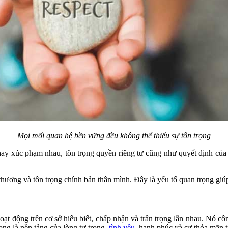
Mọi mối quan hệ bền vững đều không thể thiếu sự tôn trọng
hay xúc phạm nhau, tôn trọng quyền riêng tư cũng như quyết định của 
thương và tôn trọng chính bản thân mình. Đây là yếu tố quan trọng gi
hoạt động trên cơ sở hiểu biết, chấp nhận và trân trọng lẫn nhau. Nó 
ọng là nền tảng của lòng tự trọng,
tình yêu
, hạnh phúc và sự thỏa mãn 