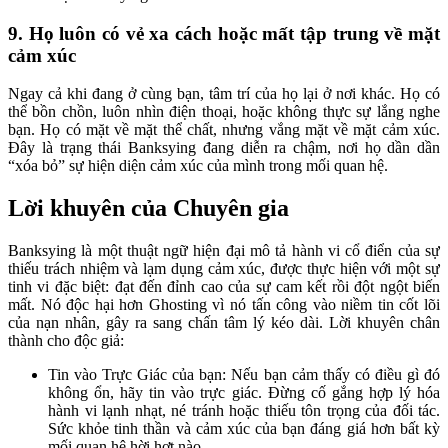
9. Họ luôn có vẻ xa cách hoặc mất tập trung về mặt
cảm xúc
Ngay cả khi đang ở cùng bạn, tâm trí của họ lại ở nơi khác. Họ có
thể bồn chồn, luôn nhìn điện thoại, hoặc không thực sự lắng nghe
bạn. Họ có mặt về mặt thể chất, nhưng vắng mặt về mặt cảm xúc.
Đây là trạng thái Banksying đang diễn ra chậm, nơi họ dần dần
“xóa bỏ” sự hiện diện cảm xúc của mình trong mối quan hệ.
Lời khuyên của Chuyên gia
Banksying là một thuật ngữ hiện đại mô tả hành vi cổ điển của sự
thiếu trách nhiệm và lạm dụng cảm xúc, được thực hiện với một sự
tinh vi đặc biệt: đạt đến đỉnh cao của sự cam kết rồi đột ngột biến
mất. Nó độc hại hơn Ghosting vì nó tấn công vào niềm tin cốt lõi
của nạn nhân, gây ra sang chấn tâm lý kéo dài. Lời khuyên chân
thành cho độc giả:
Tin vào Trực Giác của bạn: Nếu bạn cảm thấy có điều gì đó
không ổn, hãy tin vào trực giác. Đừng cố gắng hợp lý hóa
hành vi lạnh nhạt, né tránh hoặc thiếu tôn trọng của đối tác.
Sức khỏe tinh thần và cảm xúc của bạn đáng giá hơn bất kỳ
mối quan hệ hời hợt nào.