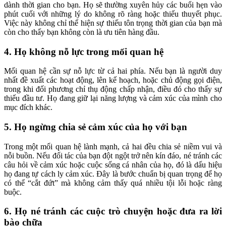
dành thời gian cho bạn. Họ sẽ thường xuyên hủy các buổi hẹn vào
phút cuối với những lý do không rõ ràng hoặc thiếu thuyết phục.
Việc này không chỉ thể hiện sự thiếu tôn trọng thời gian của bạn mà
còn cho thấy bạn không còn là ưu tiên hàng đầu.
4. Họ không nỗ lực trong mối quan hệ
Mối quan hệ cần sự nỗ lực từ cả hai phía. Nếu bạn là người duy
nhất đề xuất các hoạt động, lên kế hoạch, hoặc chủ động gọi điện,
trong khi đối phương chỉ thụ động chấp nhận, điều đó cho thấy sự
thiếu đầu tư. Họ đang giữ lại năng lượng và cảm xúc của mình cho
mục đích khác.
5. Họ ngừng chia sẻ cảm xúc của họ với bạn
Trong một mối quan hệ lành mạnh, cả hai đều chia sẻ niềm vui và
nỗi buồn. Nếu đối tác của bạn đột ngột trở nên kín đáo, né tránh các
câu hỏi về cảm xúc hoặc cuộc sống cá nhân của họ, đó là dấu hiệu
họ đang tự cách ly cảm xúc. Đây là bước chuẩn bị quan trọng để họ
có thể “cắt đứt” mà không cảm thấy quá nhiều tội lỗi hoặc ràng
buộc.
6. Họ né tránh các cuộc trò chuyện hoặc đưa ra lời
bào chữa