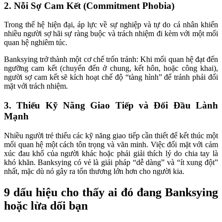
2. Nỗi Sợ Cam Kết (Commitment Phobia)
Trong thế hệ hiện đại, áp lực về sự nghiệp và tự do cá nhân khiến
nhiều người sợ hãi sự ràng buộc và trách nhiệm đi kèm với một mối
quan hệ nghiêm túc.
Banksying trở thành một cơ chế trốn tránh: Khi mối quan hệ đạt đến
ngưỡng cam kết (chuyển đến ở chung, kết hôn, hoặc công khai),
người sợ cam kết sẽ kích hoạt chế độ “tàng hình” để tránh phải đối
mặt với trách nhiệm.
3. Thiếu Kỹ Năng Giao Tiếp và Đối Đầu Lành
Mạnh
Nhiều người trẻ thiếu các kỹ năng giao tiếp cần thiết để kết thúc một
mối quan hệ một cách tôn trọng và văn minh. Việc đối mặt với cảm
xúc đau khổ của người khác hoặc phải giải thích lý do chia tay là
khó khăn. Banksying có vẻ là giải pháp “dễ dàng” và “ít xung đột”
nhất, mặc dù nó gây ra tổn thương lớn hơn cho người kia.
9 dấu hiệu cho thấy ai đó đang Banksying
hoặc lừa dối bạn