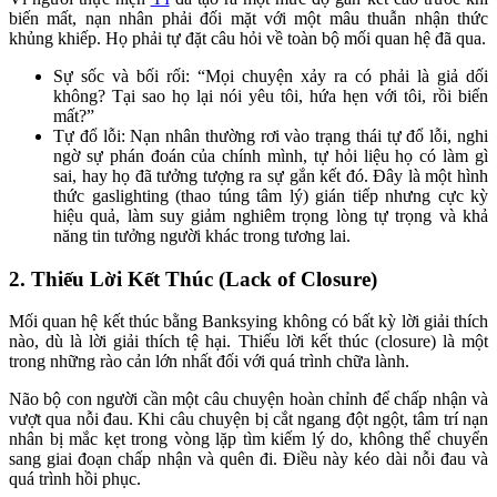
biến mất, nạn nhân phải đối mặt với một mâu thuẫn nhận thức
khủng khiếp. Họ phải tự đặt câu hỏi về toàn bộ mối quan hệ đã qua.
Sự sốc và bối rối: “Mọi chuyện xảy ra có phải là giả dối
không? Tại sao họ lại nói yêu tôi, hứa hẹn với tôi, rồi biến
mất?”
Tự đổ lỗi: Nạn nhân thường rơi vào trạng thái tự đổ lỗi, nghi
ngờ sự phán đoán của chính mình, tự hỏi liệu họ có làm gì
sai, hay họ đã tưởng tượng ra sự gắn kết đó. Đây là một hình
thức gaslighting (thao túng tâm lý) gián tiếp nhưng cực kỳ
hiệu quả, làm suy giảm nghiêm trọng lòng tự trọng và khả
năng tin tưởng người khác trong tương lai.
2. Thiếu Lời Kết Thúc (Lack of Closure)
Mối quan hệ kết thúc bằng Banksying không có bất kỳ lời giải thích
nào, dù là lời giải thích tệ hại. Thiếu lời kết thúc (closure) là một
trong những rào cản lớn nhất đối với quá trình chữa lành.
Não bộ con người cần một câu chuyện hoàn chỉnh để chấp nhận và
vượt qua nỗi đau. Khi câu chuyện bị cắt ngang đột ngột, tâm trí nạn
nhân bị mắc kẹt trong vòng lặp tìm kiếm lý do, không thể chuyển
sang giai đoạn chấp nhận và quên đi. Điều này kéo dài nỗi đau và
quá trình hồi phục.