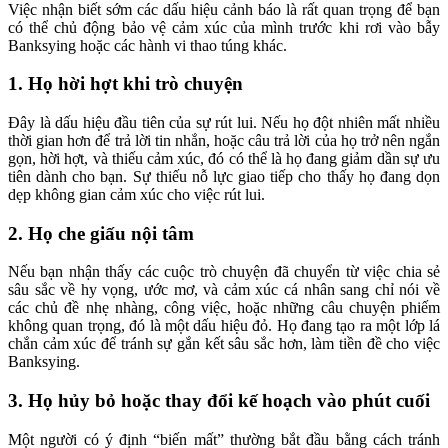
Việc nhận biết sớm các dấu hiệu cảnh báo là rất quan trọng để bạn
có thể chủ động bảo vệ cảm xúc của mình trước khi rơi vào bẫy
Banksying hoặc các hành vi thao túng khác.
1. Họ hời hợt khi trò chuyện
Đây là dấu hiệu đầu tiên của sự rút lui. Nếu họ đột nhiên mất nhiều
thời gian hơn để trả lời tin nhắn, hoặc câu trả lời của họ trở nên ngắn
gọn, hời hợt, và thiếu cảm xúc, đó có thể là họ đang giảm dần sự ưu
tiên dành cho bạn. Sự thiếu nỗ lực giao tiếp cho thấy họ đang dọn
dẹp không gian cảm xúc cho việc rút lui.
2. Họ che giấu nội tâm
Nếu bạn nhận thấy các cuộc trò chuyện đã chuyển từ việc chia sẻ
sâu sắc về hy vọng, ước mơ, và cảm xúc cá nhân sang chỉ nói về
các chủ đề nhẹ nhàng, công việc, hoặc những câu chuyện phiếm
không quan trọng, đó là một dấu hiệu đỏ. Họ đang tạo ra một lớp lá
chắn cảm xúc để tránh sự gắn kết sâu sắc hơn, làm tiền đề cho việc
Banksying.
3. Họ hủy bỏ hoặc thay đổi kế hoạch vào phút cuối
Một người có ý định “biến mất” thường bắt đầu bằng cách tránh