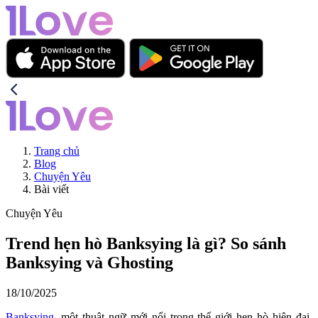
Trang chủ
Blog
Chuyện Yêu
Bài viết
Chuyện Yêu
Trend hẹn hò Banksying là gì? So sánh
Banksying và Ghosting
18/10/2025
Banksying
, một thuật ngữ mới nổi trong thế giới hẹn hò hiện đại,