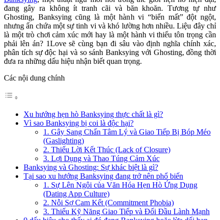
đang gây ra không ít tranh cãi và băn khoăn. Tương tự như
Ghosting, Banksying cũng là một hành vi “biến mất” đột ngột,
nhưng ẩn chứa một sự tinh vi và khó lường hơn nhiều. Liệu đây chỉ
là một trò chơi cảm xúc mới hay là một hành vi thiếu tôn trọng cần
phải lên án? 1Love sẽ cùng bạn đi sâu vào định nghĩa chính xác,
phân tích sự độc hại và so sánh Banksying với Ghosting, đồng thời
đưa ra những dấu hiệu nhận biết quan trọng.
Các nội dung chính
Xu hướng hẹn hò Banksying thực chất là gì?
Vì sao Banksying bị coi là độc hại?
1. Gây Sang Chấn Tâm Lý và Giao Tiếp Bị Bóp Méo
(Gaslighting)
2. Thiếu Lời Kết Thúc (Lack of Closure)
3. Lợi Dụng và Thao Túng Cảm Xúc
Banksying và Ghosting: Sự khác biệt là gì?
Tại sao xu hướng Banksying đang trở nên phổ biến
1. Sự Lên Ngôi của Văn Hóa Hẹn Hò Ứng Dụng
(Dating App Culture)
2. Nỗi Sợ Cam Kết (Commitment Phobia)
3. Thiếu Kỹ Năng Giao Tiếp và Đối Đầu Lành Mạnh