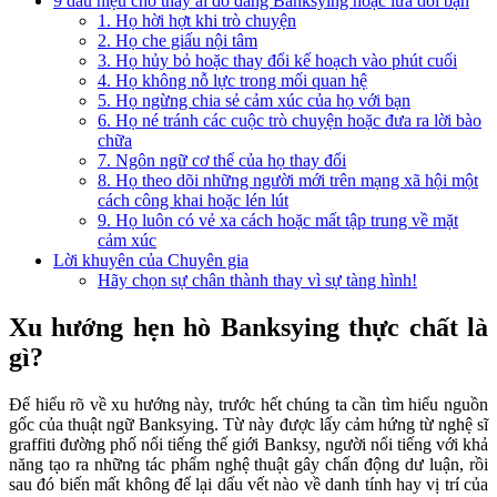
9 dấu hiệu cho thấy ai đó đang Banksying hoặc lừa dối bạn
1. Họ hời hợt khi trò chuyện
2. Họ che giấu nội tâm
3. Họ hủy bỏ hoặc thay đổi kế hoạch vào phút cuối
4. Họ không nỗ lực trong mối quan hệ
5. Họ ngừng chia sẻ cảm xúc của họ với bạn
6. Họ né tránh các cuộc trò chuyện hoặc đưa ra lời bào
chữa
7. Ngôn ngữ cơ thể của họ thay đổi
8. Họ theo dõi những người mới trên mạng xã hội một
cách công khai hoặc lén lút
9. Họ luôn có vẻ xa cách hoặc mất tập trung về mặt
cảm xúc
Lời khuyên của Chuyên gia
Hãy chọn sự chân thành thay vì sự tàng hình!
Xu hướng hẹn hò Banksying thực chất là
gì?
Để hiểu rõ về xu hướng này, trước hết chúng ta cần tìm hiểu nguồn
gốc của thuật ngữ Banksying. Từ này được lấy cảm hứng từ nghệ sĩ
graffiti đường phố nổi tiếng thế giới Banksy, người nổi tiếng với khả
năng tạo ra những tác phẩm nghệ thuật gây chấn động dư luận, rồi
sau đó biến mất không để lại dấu vết nào về danh tính hay vị trí của