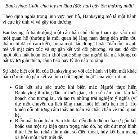
Banksying: Cuộc chia tay im lặng (độc hại) gây tổn thương nhất!
Theo định nghĩa trong lĩnh vực hẹn hò, Banksying mô tả một hành
vi cực kỳ tinh vi và gây tổn thương:
Banksying là hành động một cá nhân chủ động tham gia vào một
mối quan hệ (thường là mối quan hệ lãng mạn đang tiến triển tốt,
thậm chí đã có cam kết), tạo ra một “tác động” hoặc “dấu ấn” mạnh
mẽ về mặt cảm xúc và sự gắn kết với đối phương, và sau đó đột
ngột biến mất hoàn toàn khỏi cuộc sống của người kia mà không có
bất kỳ lời giải thích, cảnh báo hay lý do nào rõ ràng.
Sự khác biệt cốt lõi của Banksying so với các hành vi biến mất khác
nằm ở mức độ gắn kết và tính chất “nghệ thuật” của việc rút lui:
Gắn kết sâu sắc trước khi biến mất: Người thực hiện
Banksying thường đầu tư thời gian, chia sẻ cảm xúc, lập kế
hoạch cho tương lai, và tạo ra những trải nghiệm ý nghĩa (ví
dụ: một chuyến du lịch lãng mạn, một lời hứa hẹn lớn). Họ
khiến đối phương cảm thấy an toàn và chắc chắn về mối quan
hệ.
Biến mất hoàn toàn: Sau khi đạt đến đỉnh điểm của sự gắn kết
hoặc sau một sự kiện quan trọng nào đó, họ cắt đứt mọi hình
thức liên lạc (chặn tin nhắn, số điện thoại, hủy kết bạn mạng
xã hội) một cách triệt để.