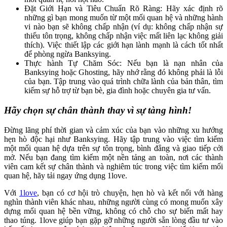
Đặt Giới Hạn và Tiêu Chuẩn Rõ Ràng: Hãy xác định rõ
những gì bạn mong muốn từ một mối quan hệ và những hành
vi nào bạn sẽ không chấp nhận (ví dụ: không chấp nhận sự
thiếu tôn trọng, không chấp nhận việc mất liên lạc không giải
thích). Việc thiết lập các giới hạn lành mạnh là cách tốt nhất
để phòng ngừa Banksying.
Thực hành Tự Chăm Sóc: Nếu bạn là nạn nhân của
Banksying hoặc Ghosting, hãy nhớ rằng đó không phải là lỗi
của bạn. Tập trung vào quá trình chữa lành của bản thân, tìm
kiếm sự hỗ trợ từ bạn bè, gia đình hoặc chuyên gia tư vấn.
Hãy chọn sự chân thành thay vì sự tàng hình!
Đừng lãng phí thời gian và cảm xúc của bạn vào những xu hướng
hẹn hò độc hại như Banksying. Hãy tập trung vào việc tìm kiếm
một mối quan hệ dựa trên sự tôn trọng, bình đẳng và giao tiếp cởi
mở. Nếu bạn đang tìm kiếm một nền tảng an toàn, nơi các thành
viên cam kết sự chân thành và nghiêm túc trong việc tìm kiếm mối
quan hệ, hãy tải ngay ứng dụng 1love.
Với
1love
, bạn có cơ hội trò chuyện, hẹn hò và kết nối với hàng
nghìn thành viên khác nhau, những người cùng có mong muốn xây
dựng mối quan hệ bền vững, không có chỗ cho sự biến mất hay
thao túng. 1love giúp bạn gặp gỡ những người sẵn lòng đầu tư vào