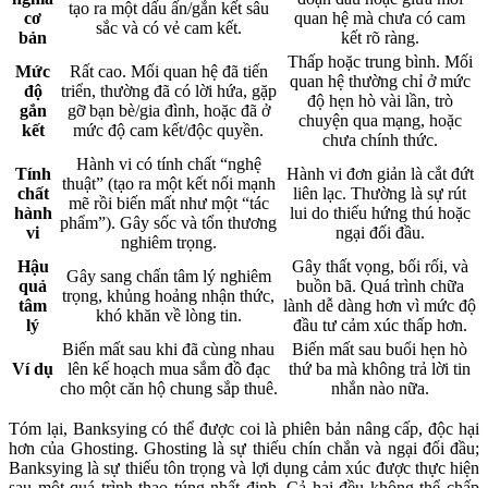
tạo ra một dấu ấn/gắn kết sâu
cơ
quan hệ mà chưa có cam
sắc và có vẻ cam kết.
bản
kết rõ ràng.
Thấp hoặc trung bình. Mối
Mức
Rất cao. Mối quan hệ đã tiến
quan hệ thường chỉ ở mức
độ
triển, thường đã có lời hứa, gặp
độ hẹn hò vài lần, trò
gắn
gỡ bạn bè/gia đình, hoặc đã ở
chuyện qua mạng, hoặc
kết
mức độ cam kết/độc quyền.
chưa chính thức.
Hành vi có tính chất “nghệ
Tính
Hành vi đơn giản là cắt đứt
thuật” (tạo ra một kết nối mạnh
chất
liên lạc. Thường là sự rút
mẽ rồi biến mất như một “tác
hành
lui do thiếu hứng thú hoặc
phẩm”). Gây sốc và tổn thương
vi
ngại đối đầu.
nghiêm trọng.
Hậu
Gây thất vọng, bối rối, và
Gây sang chấn tâm lý nghiêm
quả
buồn bã. Quá trình chữa
trọng, khủng hoảng nhận thức,
tâm
lành dễ dàng hơn vì mức độ
khó khăn về lòng tin.
lý
đầu tư cảm xúc thấp hơn.
Biến mất sau khi đã cùng nhau
Biến mất sau buổi hẹn hò
Ví dụ
lên kế hoạch mua sắm đồ đạc
thứ ba mà không trả lời tin
cho một căn hộ chung sắp thuê.
nhắn nào nữa.
Tóm lại, Banksying có thể được coi là phiên bản nâng cấp, độc hại
hơn của Ghosting. Ghosting là sự thiếu chín chắn và ngại đối đầu;
Banksying là sự thiếu tôn trọng và lợi dụng cảm xúc được thực hiện
sau một quá trình thao túng nhất định. Cả hai đều không thể chấp