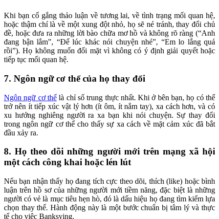
Khi bạn cố gắng thảo luận về tương lai, về tình trạng mối quan hệ,
hoặc thậm chí là về một xung đột nhỏ, họ sẽ né tránh, thay đổi chủ
đề, hoặc đưa ra những lời bào chữa mơ hồ và không rõ ràng (“Anh
đang bận lắm”, “Để lúc khác nói chuyện nhé”, “Em lo lắng quá
rồi”). Họ không muốn đối mặt vì không có ý định giải quyết hoặc
tiếp tục mối quan hệ.
7. Ngôn ngữ cơ thể của họ thay đổi
Ngôn ngữ cơ thể
là chỉ số trung thực nhất. Khi ở bên bạn, họ có thể
trở nên ít tiếp xúc vật lý hơn (ít ôm, ít nắm tay), xa cách hơn, và có
xu hướng nghiêng người ra xa bạn khi nói chuyện. Sự thay đổi
trong ngôn ngữ cơ thể cho thấy sự xa cách về mặt cảm xúc đã bắt
đầu xảy ra.
8. Họ theo dõi những người mới trên mạng xã hội
một cách công khai hoặc lén lút
Nếu bạn nhận thấy họ đang tích cực theo dõi, thích (like) hoặc bình
luận trên hồ sơ của những người mới tiềm năng, đặc biệt là những
người có vẻ là mục tiêu hẹn hò, đó là dấu hiệu họ đang tìm kiếm lựa
chọn thay thế. Hành động này là một bước chuẩn bị tâm lý và thực
tế cho việc Banksying.