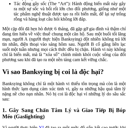
Tác động gây sốc (The “Art”): Hành động biến mất này gây
ra một sự sốc và bối rối lớn cho đối phương, giống như một
tác phẩm nghệ thuật được tạo ra rồi biến mất, để lại sự trống
rỗng và hàng loạt câu hỏi không lời đáp.
Một cặp đôi đã hẹn hò được 6 tháng, đã gặp gỡ gia đình và thậm chí
đang tìm hiểu về việc thuê chung một căn hộ. Sau một buổi tối lãng
mạn, người A (người thực hiện Banksying) đột nhiên không trả lời
tin nhắn, điện thoại vào sáng hôm sau. Người B cố gắng liên lạc
suốt một tuần nhưng mọi cách thức đều bị chặn. Hành vi này không
chỉ là biến mất, mà là “xóa sổ” chính mình khỏi cuộc sống của đối
phương sau khi đã tạo ra một nền tảng cam kết vững chắc.
Vì sao Banksying bị coi là độc hại?
Banksying không chỉ là một hành vi thiếu tôn trọng mà còn là một
hình thức lạm dụng cảm xúc tinh vi, gây ra những hậu quả tâm lý
nặng nề cho nạn nhân. Nó bị coi là độc hại vì những lý do sâu sắc
sau:
1. Gây Sang Chấn Tâm Lý và Giao Tiếp Bị Bóp
Méo (Gaslighting)
Vì người thực hiện
YI
đã tạo ra một mức độ gắn kết cao trước khi