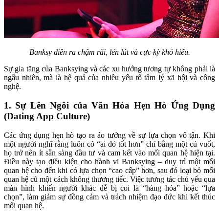
Banksy diễn ra chậm rãi, lén lút và cực kỳ khó hiểu.
Sự gia tăng của Banksying và các xu hướng tương tự không phải là
ngẫu nhiên, mà là hệ quả của nhiều yếu tố tâm lý xã hội và công
nghệ.
1. Sự Lên Ngôi của Văn Hóa Hẹn Hò Ứng Dụng
(Dating App Culture)
Các ứng dụng hẹn hò tạo ra ảo tưởng về sự lựa chọn vô tận. Khi
một người nghĩ rằng luôn có “ai đó tốt hơn” chỉ bằng một cú vuốt,
họ trở nên ít sẵn sàng đầu tư và cam kết vào mối quan hệ hiện tại.
Điều này tạo điều kiện cho hành vi Banksying – duy trì một mối
quan hệ cho đến khi có lựa chọn “cao cấp” hơn, sau đó loại bỏ mối
quan hệ cũ một cách không thương tiếc. Việc tương tác chủ yếu qua
màn hình khiến người khác dễ bị coi là “hàng hóa” hoặc “lựa
chọn”, làm giảm sự đồng cảm và trách nhiệm đạo đức khi kết thúc
mối quan hệ.