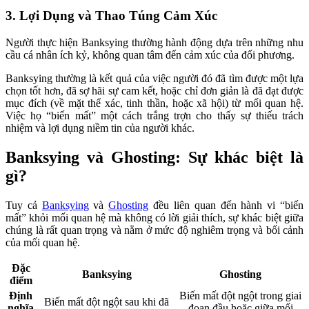
3. Lợi Dụng và Thao Túng Cảm Xúc
Người thực hiện Banksying thường hành động dựa trên những nhu
cầu cá nhân ích kỷ, không quan tâm đến cảm xúc của đối phương.
Banksying thường là kết quả của việc người đó đã tìm được một lựa
chọn tốt hơn, đã sợ hãi sự cam kết, hoặc chỉ đơn giản là đã đạt được
mục đích (về mặt thể xác, tinh thần, hoặc xã hội) từ mối quan hệ.
Việc họ “biến mất” một cách trắng trợn cho thấy sự thiếu trách
nhiệm và lợi dụng niềm tin của người khác.
Banksying và Ghosting: Sự khác biệt là
gì?
Tuy cả
Banksying
và
Ghosting
đều liên quan đến hành vi “biến
mất” khỏi mối quan hệ mà không có lời giải thích, sự khác biệt giữa
chúng là rất quan trọng và nằm ở mức độ nghiêm trọng và bối cảnh
của mối quan hệ.
Đặc
Banksying
Ghosting
điểm
Định
Biến mất đột ngột trong giai
Biến mất đột ngột sau khi đã
nghĩa
đoạn đầu hoặc giữa mối