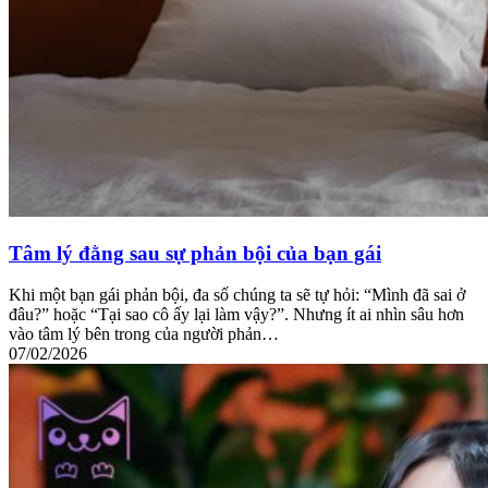
Tâm lý đằng sau sự phản bội của bạn gái
Khi một bạn gái phản bội, đa số chúng ta sẽ tự hỏi: “Mình đã sai ở
đâu?” hoặc “Tại sao cô ấy lại làm vậy?”. Nhưng ít ai nhìn sâu hơn
vào tâm lý bên trong của người phản…
07/02/2026