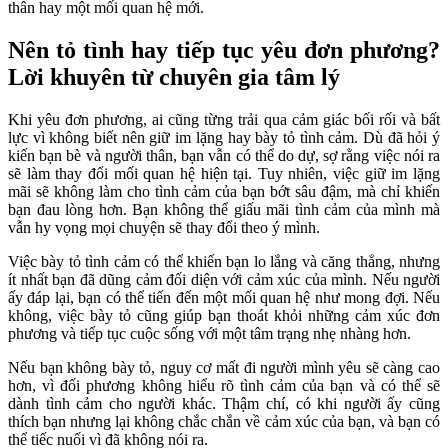
thân hay một mối quan hệ mới.
Nên tỏ tình hay tiếp tục yêu đơn phương?
Lời khuyên từ chuyên gia tâm lý
Khi yêu đơn phương, ai cũng từng trải qua cảm giác bối rối và bất
lực vì không biết nên giữ im lặng hay bày tỏ tình cảm. Dù đã hỏi ý
kiến bạn bè và người thân, bạn vẫn có thể do dự, sợ rằng việc nói ra
sẽ làm thay đổi mối quan hệ hiện tại. Tuy nhiên, việc giữ im lặng
mãi sẽ không làm cho tình cảm của bạn bớt sâu đậm, mà chỉ khiến
bạn đau lòng hơn. Bạn không thể giấu mãi tình cảm của mình mà
vẫn hy vọng mọi chuyện sẽ thay đổi theo ý mình.
Việc bày tỏ tình cảm có thể khiến bạn lo lắng và căng thẳng, nhưng
ít nhất bạn đã dũng cảm đối diện với cảm xúc của mình. Nếu người
ấy đáp lại, bạn có thể tiến đến một mối quan hệ như mong đợi. Nếu
không, việc bày tỏ cũng giúp bạn thoát khỏi những cảm xúc đơn
phương và tiếp tục cuộc sống với một tâm trạng nhẹ nhàng hơn.
Nếu bạn không bày tỏ, nguy cơ mất đi người mình yêu sẽ càng cao
hơn, vì đối phương không hiểu rõ tình cảm của bạn và có thể sẽ
dành tình cảm cho người khác. Thậm chí, có khi người ấy cũng
thích bạn nhưng lại không chắc chắn về cảm xúc của bạn, và bạn có
thể tiếc nuối vì đã không nói ra.