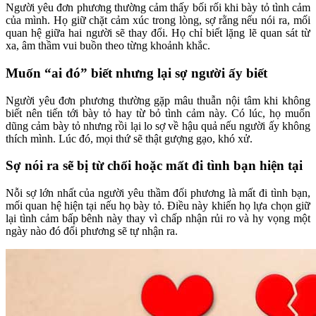
Người yêu đơn phương thường cảm thấy bối rối khi bày tỏ tình cảm
của mình. Họ giữ chặt cảm xúc trong lòng, sợ rằng nếu nói ra, mối
quan hệ giữa hai người sẽ thay đổi. Họ chỉ biết lặng lẽ quan sát từ
xa, âm thầm vui buồn theo từng khoảnh khắc.
Muốn “ai đó” biết nhưng lại sợ người ấy biết
Người yêu đơn phương thường gặp mâu thuẫn nội tâm khi không
biết nên tiến tới bày tỏ hay từ bỏ tình cảm này. Có lúc, họ muốn
dũng cảm bày tỏ nhưng rồi lại lo sợ về hậu quả nếu người ấy không
thích mình. Lúc đó, mọi thứ sẽ thật gượng gạo, khó xử.
Sợ nói ra sẽ bị từ chối hoặc mất đi tình bạn hiện tại
Nỗi sợ lớn nhất của người yêu thầm đối phương là mất đi tình bạn,
mối quan hệ hiện tại nếu họ bày tỏ. Điều này khiến họ lựa chọn giữ
lại tình cảm bấp bênh này thay vì chấp nhận rủi ro và hy vọng một
ngày nào đó đối phương sẽ tự nhận ra.