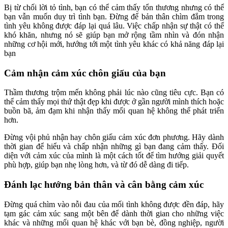
Bị từ chối lời tỏ tình, bạn có thể cảm thấy tổn thương nhưng có thể
bạn vẫn muốn duy trì tình bạn. Đừng để bản thân chìm đắm trong
tình yêu không được đáp lại quá lâu. Việc chấp nhận sự thật có thể
khó khăn, nhưng nó sẽ giúp bạn mở rộng tầm nhìn và đón nhận
những cơ hội mới, hướng tới một tình yêu khác có khả năng đáp lại
bạn
Cảm nhận cảm xúc chôn giấu của bạn
Thầm thương trộm mến không phải lúc nào cũng tiêu cực. Bạn có
thể cảm thấy mọi thứ thật đẹp khi được ở gần người mình thích hoặc
buồn bã, ảm đạm khi nhận thấy mối quan hệ không thể phát triển
hơn.
Đừng vội phủ nhận hay chôn giấu cảm xúc đơn phương. Hãy dành
thời gian để hiểu và chấp nhận những gì bạn đang cảm thấy. Đối
diện với cảm xúc của mình là một cách tốt để tìm hướng giải quyết
phù hợp, giúp bạn nhẹ lòng hơn, và từ đó dễ dàng đi tiếp.
Đánh lạc hướng bản thân và cân bằng cảm xúc
Đừng quá chìm vào nỗi đau của mối tình không được đền đáp, hãy
tạm gác cảm xúc sang một bên để dành thời gian cho những việc
khác và những mối quan hệ khác với bạn bè, đồng nghiệp, người