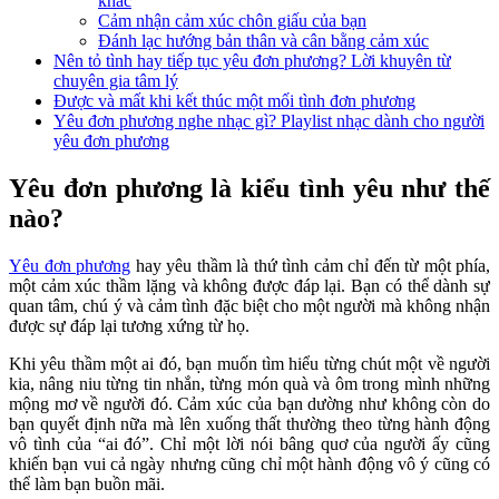
khác
Cảm nhận cảm xúc chôn giấu của bạn
Đánh lạc hướng bản thân và cân bằng cảm xúc
Nên tỏ tình hay tiếp tục yêu đơn phương? Lời khuyên từ
chuyên gia tâm lý
Được và mất khi kết thúc một mối tình đơn phương
Yêu đơn phương nghe nhạc gì? Playlist nhạc dành cho người
yêu đơn phương
Yêu đơn phương là kiểu tình yêu như thế
nào?
Yêu đơn phương
hay yêu thầm là thứ tình cảm chỉ đến từ một phía,
một cảm xúc thầm lặng và không được đáp lại. Bạn có thể dành sự
quan tâm, chú ý và cảm tình đặc biệt cho một người mà không nhận
được sự đáp lại tương xứng từ họ.
Khi yêu thầm một ai đó, bạn muốn tìm hiểu từng chút một về người
kia, nâng niu từng tin nhắn, từng món quà và ôm trong mình những
mộng mơ về người đó. Cảm xúc của bạn dường như không còn do
bạn quyết định nữa mà lên xuống thất thường theo từng hành động
vô tình của “ai đó”. Chỉ một lời nói bâng quơ của người ấy cũng
khiến bạn vui cả ngày nhưng cũng chỉ một hành động vô ý cũng có
thể làm bạn buồn mãi.