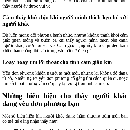
niềm hạnh phúc đó không đến từ họ. Họ chấp nhận lùi lại để nhìn
thấy người ấy được vui vẻ.
Cảm thấy khó chịu khi người mình thích hẹn hò với
người khác
Dù luôn mong đối phương hạnh phúc, nhưng không tránh khỏi cảm
giác ghen tuông và buồn bã khi thấy người mình thích bên cạnh
người khác, cười nói vui vẻ. Cảm giác nặng nề, khó chịu đeo bám
khiến bạn chẳng thể tập trung vào bất cứ điều gì.
Loay hoay tìm lối thoát cho tình cảm giấu kín
Yêu đơn phương khiến người ta mệt mỏi, nhưng lại không dễ dàng
từ bỏ. Nhiều người yêu đơn phương cố gắng tìm cách quên đi, hoặc
tìm lối thoát nhưng vẫn cứ quay lại vòng tròn tình cảm đó.
Những biểu hiện cho thấy người khác
đang yêu đơn phương bạn
Một số biểu hiện khi người khác đang thầm thương trộm mến bạn
có thể dễ dàng nhận thấy như: