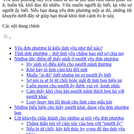
ít, buồn bã, khổ đau thì nhiều. Vừa muốn người ấy biết, lại vừa sợ
người ấy biết. Nếu bạn đang yêu đơn phương một ai đó, những lời
khuyên dưới đây sẽ giúp bạn thoát khỏi tình cảnh éo le này.
Các nội dung chính
Yêu đơn phương là kiểu tình yêu như thế nào?
Tình đơn phương – thứ tình yêu chẳng bao giờ sợ chia tay
Những đặc điểm dễ thấy nhất ở người yêu đơn phương
Hy sinh vô điều kiện cho người mình thương
Khó bày tỏ tình cảm khi đối mặt
Muốn “ai đó” biết nhưng lại sợ người ấy biết
Sợ nói ra sẽ bị từ chối hoặc mất đi tình bạn hiện tại
Luôn mong cho người ấy được vui vẻ, hạnh phúc
Cảm thấy khó chịu khi người mình thích hẹn hò với
người khác
Loay hoay tìm lối thoát cho tình cảm giấu kín
Những biểu hiện cho thấy người khác đang yêu đơn phương
bạn
Lời khuyên chân thành cho những ai trót yêu đơn phương
Thẳng thắn nói về cảm xúc của bạn với “người ấy”
Nếu bị từ chối, hãy kết thúc hy vọng để tìm tình yêu