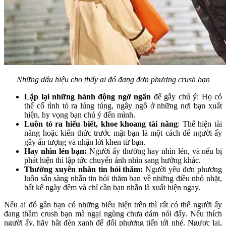
Những dấu hiệu cho thấy ai đó đang đơn phương crush bạn
Lặp lại những hành động ngớ ngẩn
để gây chú ý: Họ có
thể cố tình tỏ ra lúng túng, ngây ngô ở những nơi bạn xuất
hiện, hy vọng bạn chú ý đến mình.
Luôn tỏ ra hiểu biết, khoe khoang tài năng
: Thể hiện tài
năng hoặc kiến thức trước mặt bạn là một cách để người ấy
gây ấn tượng và nhận lời khen từ bạn.
Hay nhìn lén bạn:
Người ấy thường hay nhìn lén, và nếu bị
phát hiện thì lập tức chuyển ánh nhìn sang hướng khác.
Thường xuyên nhắn tin hỏi thăm:
Người yêu đơn phương
luôn sẵn sàng nhắn tin hỏi thăm bạn về những điều nhỏ nhặt,
bất kể ngày đêm và chỉ cần bạn nhắn là xuất hiện ngay.
Nếu ai đó gần bạn có những biểu hiện trên thì rất có thể người ấy
đang thầm crush bạn mà ngại ngùng chưa dám nói đấy. Nếu thích
người ấy, hãy bật đèn xanh để đối phương tiến tới nhé. Ngược lại,