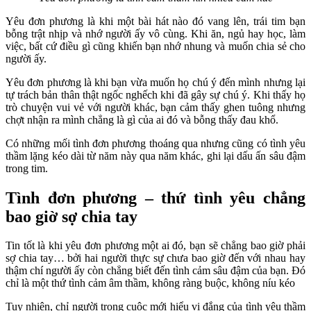
Yêu đơn phương là khi một bài hát nào đó vang lên, trái tim bạn
bỗng trật nhịp và nhớ người ấy vô cùng. Khi ăn, ngủ hay học, làm
việc, bất cứ điều gì cũng khiến bạn nhớ nhung và muốn chia sẻ cho
người ấy.
Yêu đơn phương là khi bạn vừa muốn họ chú ý đến mình nhưng lại
tự trách bản thân thật ngốc nghếch khi đã gây sự chú ý. Khi thấy họ
trò chuyện vui vẻ với người khác, bạn cảm thấy ghen tuông nhưng
chợt nhận ra mình chẳng là gì của ai đó và bỗng thấy đau khổ.
Có những mối tình đơn phương thoáng qua nhưng cũng có tình yêu
thầm lặng kéo dài từ năm này qua năm khác, ghi lại dấu ấn sâu đậm
trong tim.
Tình đơn phương – thứ tình yêu chẳng
bao giờ sợ chia tay
Tin tốt là khi yêu đơn phương một ai đó, bạn sẽ chẳng bao giờ phải
sợ chia tay… bởi hai người thực sự chưa bao giờ đến với nhau hay
thậm chí người ấy còn chẳng biết đến tình cảm sâu đậm của bạn. Đó
chỉ là một thứ tình cảm âm thầm, không ràng buộc, không níu kéo
Tuy nhiên, chỉ người trong cuộc mới hiểu vị đắng của tình yêu thầm