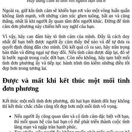
Hãy dũng cảm tỏ tình với người bạn thích
Ngoài ra, giữ kín tình cảm sẽ khiến bạn rơi vào một vòng luẩn quẩn
không lành mạnh, với những cảm xúc ghen tuông, bất an và căng
thẳng, nhất là khi người ấy quan tâm đến người khác. Đừng để tình
cảm đơn phương này chiếm hết suy nghĩ của bạn.
Vì vậy, hãy can đảm bày tỏ tình cảm của mình. Đây là cách duy
nhất để bạn biết được người ấy cảm thấy thế nào và để tự đưa ra
quyết định đúng đắn cho mình. Dù kết quả có ra sao, hãy trân trọng
bản thân và đừng ngại sự thay đổi. Nếu tình cảm được đáp lại, đó sẽ
là bước ngoặt trong cuộc đời bạn. Còn nếu không, hãy tạm biệt mối
tình đơn phương ấy và tiếp tục hành trình tìm kiếm những điều tốt
đẹp hơn trong tương lai.
Được và mất khi kết thúc một mối tình
đơn phương
Kết thúc một mối tình đơn phương, dù hai bạn thành đôi hay không
thì kết thúc chắc chắn cũng tốt đẹp hơn một mối tình vô vọng.
Nếu người ấy cũng quan tâm và có tình cảm đặc biệt với bạn,
thì mối quan hệ của hai bạn có thể phát triển thành cuộc tình
lãng mạn và ngập tràn hạnh phúc.