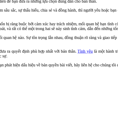
 tiên để bạn đưa ra những lựa chọn đúng đắn cho bản thân.
 sâu sắc, sự thấu hiểu, chia sẻ và đồng hành, thì người yêu hoặc bạn 
bị ràng buộc bởi cảm xúc hay trách nhiệm, mối quan hệ bạn tình có thể
t, và rất có thể một trong hai sẽ nảy sinh tình cảm, dẫn đến những t
i quan hệ nào. Sự tôn trọng lẫn nhau, đồng thuận rõ ràng và giao tiế
 đưa ra quyết định phù hợp nhất với bản thân.
Tình yêu
là một hành tr
c sự.
 phát hiện dấu hiệu về bản quyền bài viết, hãy liên hệ cho chúng tôi 