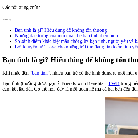
Các nội dung chính
Bạn tình là gì? Hiểu đúng để không tổn thương
Những đặc trưng của mối quan hệ bạn tình điển hình
So sánh điểm khác biệt mấu chốt giữa bạn tình, người yêu và b
Lời khuyên từ 1Love cho những trái tim đang tìm kiếm tình yê
Bạn tình là gì? Hiểu đúng để không tổn th
Khi nhắc đến “
bạn tình
“, nhiều bạn trẻ có thể hình dung ra một mối q
Bạn tình (thường được gọi là Friends with Benefits –
FWB
trong tiế
cam kết lâu dài. Có thể nói, đây là mối quan hệ mà cả hai bên đều đồ