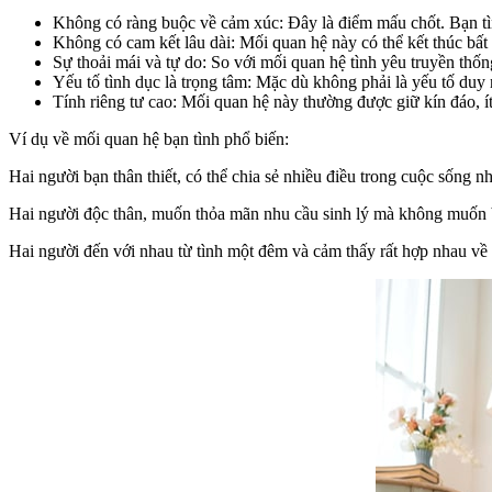
Không có ràng buộc về cảm xúc: Đây là điểm mấu chốt. Bạn tìn
Không có cam kết lâu dài: Mối quan hệ này có thể kết thúc bất 
Sự thoải mái và tự do: So với mối quan hệ tình yêu truyền thốn
Yếu tố tình dục là trọng tâm: Mặc dù không phải là yếu tố duy n
Tính riêng tư cao: Mối quan hệ này thường được giữ kín đáo, ít 
Ví dụ về mối quan hệ bạn tình phổ biến:
Hai người bạn thân thiết, có thể chia sẻ nhiều điều trong cuộc sống 
Hai người độc thân, muốn thỏa mãn nhu cầu sinh lý mà không muốn b
Hai người đến với nhau từ tình một đêm và cảm thấy rất hợp nhau về