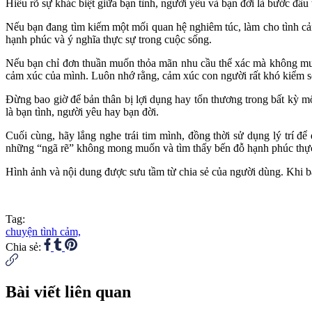
Hiểu rõ sự khác biệt giữa bạn tình, người yêu và bạn đời là bước đầu
Nếu bạn đang tìm kiếm một mối quan hệ nghiêm túc, làm cho tình cảm
hạnh phúc và ý nghĩa thực sự trong cuộc sống.
Nếu bạn chỉ đơn thuần muốn thỏa mãn nhu cầu thể xác mà không muốn 
cảm xúc của mình. Luôn nhớ rằng, cảm xúc con người rất khó kiểm soá
Đừng bao giờ để bản thân bị lợi dụng hay tổn thương trong bất kỳ mố
là bạn tình, người yêu hay bạn đời.
Cuối cùng, hãy lắng nghe trái tim mình, đồng thời sử dụng lý trí để
những “ngã rẽ” không mong muốn và tìm thấy bến đỗ hạnh phúc thự
Hình ảnh và nội dung được sưu tầm từ chia sẻ của người dùng. Khi bạn
Tag:
chuyện tình cảm,
Chia sẻ:
Bài viết liên quan