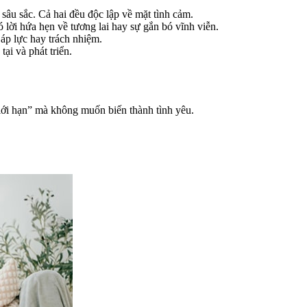
âu sắc. Cả hai đều độc lập về mặt tình cảm.
 lời hứa hẹn về tương lai hay sự gắn bó vĩnh viễn.
 áp lực hay trách nhiệm.
ại và phát triển.
giới hạn” mà không muốn biến thành tình yêu.