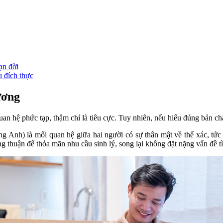
ạn đời
u đích thực
ương
uan hệ phức tạp, thậm chí là tiêu cực. Tuy nhiên, nếu hiểu đúng bản ch
ng Anh) là mối quan hệ giữa hai người có sự thân mật về thể xác, tứ
ng thuận để thỏa mãn nhu cầu sinh lý, song lại không đặt nặng vấn đề t