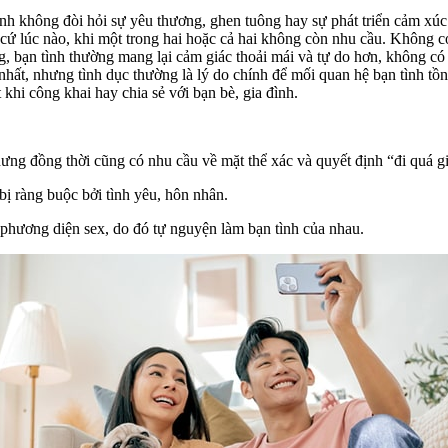
h không đòi hỏi sự yêu thương, ghen tuông hay sự phát triển cảm xúc s
cứ lúc nào, khi một trong hai hoặc cả hai không còn nhu cầu. Không có
g, bạn tình thường mang lại cảm giác thoải mái và tự do hơn, không có
hất, nhưng tình dục thường là lý do chính để mối quan hệ bạn tình tồn t
khi công khai hay chia sẻ với bạn bè, gia đình.
nhưng đồng thời cũng có nhu cầu về mặt thể xác và quyết định “đi quá 
ị ràng buộc bởi tình yêu, hôn nhân.
 phương diện sex, do đó tự nguyện làm bạn tình của nhau.