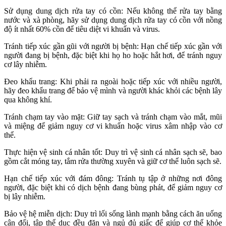
Sử dụng dung dịch rửa tay có cồn: Nếu không thể rửa tay bằng
nước và xà phòng, hãy sử dụng dung dịch rửa tay có cồn với nồng
độ ít nhất 60% cồn để tiêu diệt vi khuẩn và virus.
Tránh tiếp xúc gần gũi với người bị bệnh: Hạn chế tiếp xúc gần với
người đang bị bệnh, đặc biệt khi họ ho hoặc hắt hơi, để tránh nguy
cơ lây nhiễm.
Đeo khẩu trang: Khi phải ra ngoài hoặc tiếp xúc với nhiều người,
hãy đeo khẩu trang để bảo vệ mình và người khác khỏi các bệnh lây
qua không khí.
Tránh chạm tay vào mặt: Giữ tay sạch và tránh chạm vào mắt, mũi
và miệng để giảm nguy cơ vi khuẩn hoặc virus xâm nhập vào cơ
thể.
Thực hiện vệ sinh cá nhân tốt: Duy trì vệ sinh cá nhân sạch sẽ, bao
gồm cắt móng tay, tắm rửa thường xuyên và giữ cơ thể luôn sạch sẽ.
Hạn chế tiếp xúc với đám đông: Tránh tụ tập ở những nơi đông
người, đặc biệt khi có dịch bệnh đang bùng phát, để giảm nguy cơ
bị lây nhiễm.
Bảo vệ hệ miễn dịch: Duy trì lối sống lành mạnh bằng cách ăn uống
cân đối, tập thể dục đều đặn và ngủ đủ giấc để giúp cơ thể khỏe