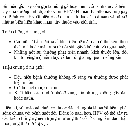
Sùi mào gà, hay còn gọi là mồng gà hoặc mụn cóc sinh dục, là bệnh
lây qua đường tình dục do virus HPV (Human Papillomavirus) gây
ra. Bệnh có thể xuất hiện ở cơ quan sinh dục của cả nam và nữ với
những biểu hiện khác nhau, tùy thuộc vào giới tính.
Triệu chứng ở nam giới:
Các nốt sùi ẩm ướt xuất hiện trên bề mặt da, có thể kèm theo
dịch mủ hoặc máu rỉ ra từ nốt sùi, gây khó chịu và ngứa ngáy.
Những nốt sùi thường phát triển nhanh, kích thước lớn, đôi
khi to bằng một nắm tay, và lan rộng xung quanh vùng kín.
Triệu chứng ở nữ giới:
Dấu hiệu bệnh thường không rõ ràng và thường được phát
hiện muộn.
Cơ thể mệt mỏi, sút cân.
Xuất hiện các u nhú nhỏ ở vùng kín nhưng không gây đau
hoặc ngứa.
Hiện tại, sùi mào gà chưa có thuốc đặc trị, nghĩa là người bệnh phải
sống chung với bệnh suốt đời. Đáng lo ngại hơn, HPV có thể gây ra
các biến chứng nghiêm trọng như ung thư cổ tử cung, âm đạo, hậu
môn, ung thư dương vật.