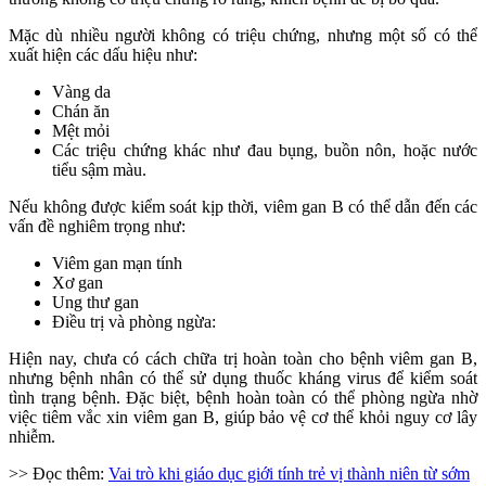
Mặc dù nhiều người không có triệu chứng, nhưng một số có thể
xuất hiện các dấu hiệu như:
Vàng da
Chán ăn
Mệt mỏi
Các triệu chứng khác như đau bụng, buồn nôn, hoặc nước
tiểu sậm màu.
Nếu không được kiểm soát kịp thời, viêm gan B có thể dẫn đến các
vấn đề nghiêm trọng như:
Viêm gan mạn tính
Xơ gan
Ung thư gan
Điều trị và phòng ngừa:
Hiện nay, chưa có cách chữa trị hoàn toàn cho bệnh viêm gan B,
nhưng bệnh nhân có thể sử dụng thuốc kháng virus để kiểm soát
tình trạng bệnh. Đặc biệt, bệnh hoàn toàn có thể phòng ngừa nhờ
việc tiêm vắc xin viêm gan B, giúp bảo vệ cơ thể khỏi nguy cơ lây
nhiễm.
>> Đọc thêm:
Vai trò khi giáo dục giới tính trẻ vị thành niên từ sớm