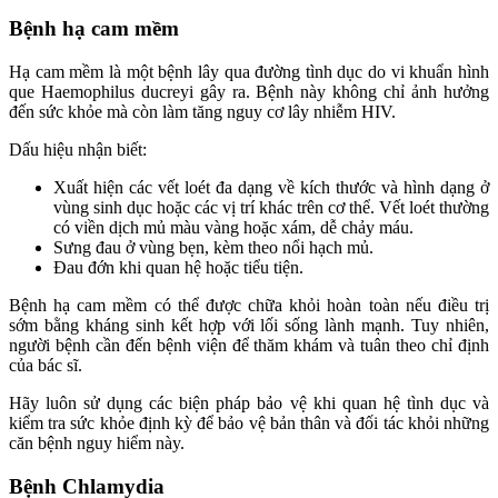
Bệnh hạ cam mềm
Hạ cam mềm là một bệnh lây qua đường tình dục do vi khuẩn hình
que Haemophilus ducreyi gây ra. Bệnh này không chỉ ảnh hưởng
đến sức khỏe mà còn làm tăng nguy cơ lây nhiễm HIV.
Dấu hiệu nhận biết:
Xuất hiện các vết loét đa dạng về kích thước và hình dạng ở
vùng sinh dục hoặc các vị trí khác trên cơ thể. Vết loét thường
có viền dịch mủ màu vàng hoặc xám, dễ chảy máu.
Sưng đau ở vùng bẹn, kèm theo nổi hạch mủ.
Đau đớn khi quan hệ hoặc tiểu tiện.
Bệnh hạ cam mềm có thể được chữa khỏi hoàn toàn nếu điều trị
sớm bằng kháng sinh kết hợp với lối sống lành mạnh. Tuy nhiên,
người bệnh cần đến bệnh viện để thăm khám và tuân theo chỉ định
của bác sĩ.
Hãy luôn sử dụng các biện pháp bảo vệ khi quan hệ tình dục và
kiểm tra sức khỏe định kỳ để bảo vệ bản thân và đối tác khỏi những
căn bệnh nguy hiểm này.
Bệnh Chlamydia