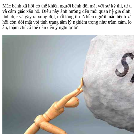
Mắc bệnh xã hội có thể khiến người bệnh đối mặt với sự kỳ thị, tự ti
và cảm giác xấu hổ. Điều này ảnh hưởng đến mối quan hệ gia đình,
tình dục và gây ra xung đột, mất lòng tin. Nhiều người mắc bệnh xã
hội còn đối mặt với tình trạng tâm lý nghiêm trọng như trầm cảm, lo
âu, thậm chí có thể dẫn đến ý nghĩ tự tử.