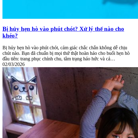
Bị hủy hẹn hò vào phút chót? Xử lý thế nào cho
khéo?
Bị hủy hẹn hò vào phút chót, cảm giác chắc chắn không dễ chịu
chút nào. Bạn đã chuẩn bị mọi thứ thật hoàn hảo cho buổi hẹn hò
đầu tiên: trang phục chỉnh chu, tâm trạng háo hức và cả…
02/03/2026