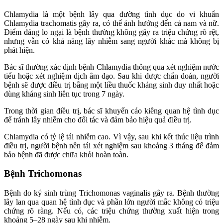
Chlamydia là một bệnh lây qua đường tình dục do vi khuẩn
Chlamydia trachomatis gây ra, có thể ảnh hưởng đến cả nam và nữ.
Điểm đáng lo ngại là bệnh thường không gây ra triệu chứng rõ rệt,
nhưng vẫn có khả năng lây nhiễm sang người khác mà không bị
phát hiện.
Bác sĩ thường xác định bệnh Chlamydia thông qua xét nghiệm nước
tiểu hoặc xét nghiệm dịch âm đạo. Sau khi được chẩn đoán, người
bệnh sẽ được điều trị bằng một liều thuốc kháng sinh duy nhất hoặc
dùng kháng sinh liên tục trong 7 ngày.
Trong thời gian điều trị, bác sĩ khuyến cáo kiêng quan hệ tình dục
để tránh lây nhiễm cho đối tác và đảm bảo hiệu quả điều trị.
Chlamydia có tỷ lệ tái nhiễm cao. Vì vậy, sau khi kết thúc liệu trình
điều trị, người bệnh nên tái xét nghiệm sau khoảng 3 tháng để đảm
bảo bệnh đã được chữa khỏi hoàn toàn.
Bệnh Trichomonas
Bệnh do ký sinh trùng Trichomonas vaginalis gây ra. Bệnh thường
lây lan qua quan hệ tình dục và phần lớn người mắc không có triệu
chứng rõ ràng. Nếu có, các triệu chứng thường xuất hiện trong
khoảng 5–28 ngày sau khi nhiễm.