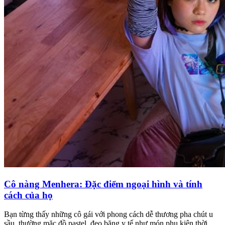
Cô nàng Menhera: Đặc điểm ngoại hình và tính
cách của họ
Bạn từng thấy những cô gái với phong cách dễ thương pha chút u
sầu, thường mặc đồ pastel, đeo băng y tế như món phụ kiện thời