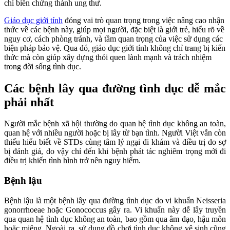
chí biến chứng thành ung thư.
Giáo dục giới tính
đóng vai trò quan trọng trong việc nâng cao nhận
thức về các bệnh này, giúp mọi người, đặc biệt là giới trẻ, hiểu rõ về
nguy cơ, cách phòng tránh, và tầm quan trọng của việc sử dụng các
biện pháp bảo vệ. Qua đó, giáo dục giới tính không chỉ trang bị kiến
thức mà còn giúp xây dựng thói quen lành mạnh và trách nhiệm
trong đời sống tình dục.
Các bệnh lây qua đường tình dục dễ mắc
phải nhất
Người mắc bệnh xã hội thường do quan hệ tình dục không an toàn,
quan hệ với nhiều người hoặc bị lây từ bạn tình. Người Việt vẫn còn
thiếu hiểu biết về STDs cùng tâm lý ngại đi khám và điều trị do sợ
bị đánh giá, do vậy chỉ đến khi bệnh phát tác nghiêm trọng mới đi
điều trị khiến tình hình trở nên nguy hiểm.
Bệnh lậu
Bệnh lậu là một bệnh lây qua đường tình dục do vi khuẩn Neisseria
gonorrhoeae hoặc Gonococcus gây ra. Vi khuẩn này dễ lây truyền
qua quan hệ tình dục không an toàn, bao gồm qua âm đạo, hậu môn
hoặc miệng. Ngoài ra, sử dụng đồ chơi tình dục không vệ sinh cũng