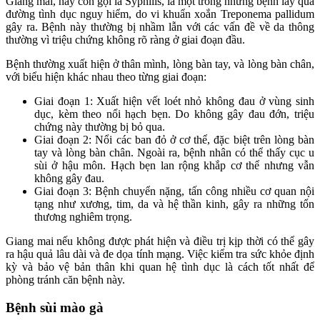
Giang mai, hay còn gọi là Syphilis, là một trong những bệnh lây qua
đường tình dục nguy hiểm, do vi khuẩn xoắn Treponema pallidum
gây ra. Bệnh này thường bị nhầm lẫn với các vấn đề về da thông
thường vì triệu chứng không rõ ràng ở giai đoạn đầu.
Bệnh thường xuất hiện ở thân mình, lòng bàn tay, và lòng bàn chân,
với biểu hiện khác nhau theo từng giai đoạn:
Giai đoạn 1: Xuất hiện vết loét nhỏ không đau ở vùng sinh
dục, kèm theo nổi hạch bẹn. Do không gây đau đớn, triệu
chứng này thường bị bỏ qua.
Giai đoạn 2: Nổi các ban đỏ ở cơ thể, đặc biệt trên lòng bàn
tay và lòng bàn chân. Ngoài ra, bệnh nhân có thể thấy cục u
sùi ở hậu môn. Hạch bẹn lan rộng khắp cơ thể nhưng vẫn
không gây đau.
Giai đoạn 3: Bệnh chuyển nặng, tấn công nhiều cơ quan nội
tạng như xương, tim, da và hệ thần kinh, gây ra những tổn
thương nghiêm trọng.
Giang mai nếu không được phát hiện và điều trị kịp thời có thể gây
ra hậu quả lâu dài và đe dọa tính mạng. Việc kiểm tra sức khỏe định
kỳ và bảo vệ bản thân khi quan hệ tình dục là cách tốt nhất để
phòng tránh căn bệnh này.
Bệnh sùi mào gà