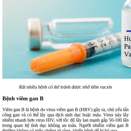
Rất nhiều bệnh có thể tránh được nhờ tiêm vacxin
Bệnh viêm gan B
Viêm gan B là bệnh do virus viêm gan B (HBV) gây ra, chủ yếu tấn
công gan và có thể lây qua dịch sinh dục hoặc máu. Virus này lây
nhiễm nhanh hơn virus HIV, với tốc độ lây lan mạnh gấp 50-100 lần
trong quan hệ tình dục không an toàn. Người nhiễm viêm gan B
thường không có triệu chứng rõ ràng, khiến bệnh dễ bị bỏ qua.