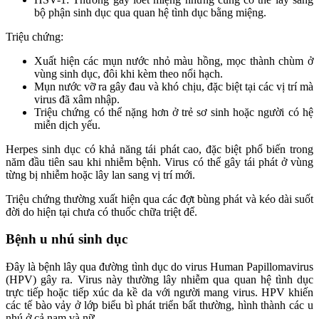
bộ phận sinh dục qua quan hệ tình dục bằng miệng.
Triệu chứng:
Xuất hiện các mụn nước nhỏ màu hồng, mọc thành chùm ở
vùng sinh dục, đôi khi kèm theo nổi hạch.
Mụn nước vỡ ra gây đau và khó chịu, đặc biệt tại các vị trí mà
virus đã xâm nhập.
Triệu chứng có thể nặng hơn ở trẻ sơ sinh hoặc người có hệ
miễn dịch yếu.
Herpes sinh dục có khả năng tái phát cao, đặc biệt phổ biến trong
năm đầu tiên sau khi nhiễm bệnh. Virus có thể gây tái phát ở vùng
từng bị nhiễm hoặc lây lan sang vị trí mới.
Triệu chứng thường xuất hiện qua các đợt bùng phát và kéo dài suốt
đời do hiện tại chưa có thuốc chữa triệt để.
Bệnh u nhú sinh dục
Đây là bệnh lây qua đường tình dục do virus Human Papillomavirus
(HPV) gây ra. Virus này thường lây nhiễm qua quan hệ tình dục
trực tiếp hoặc tiếp xúc da kề da với người mang virus. HPV khiến
các tế bào vảy ở lớp biểu bì phát triển bất thường, hình thành các u
nhú ở cả nam và nữ.