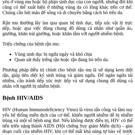
yếu ở vùng mu hoặc bộ phận sinh dục của con người, nhưng đôi khi
cũng có thể xuất hiện ở những vùng da có lông khác trên cơ thể.
Chúng cần hút máu để sống và di chuyển bằng cách bò trên da.
Rận mu thường lây lan qua quan hệ tình dục, tiếp xúc vật lý trực
tiếp, hoặc qua việc dùng chung đồ dùng cá nhân như quần áo,
giường, khăn trải giường, hoặc khăn tắm với người nhiễm bệnh.
Triệu chứng của bệnh rận mu:
Vùng sinh dục bị ngứa ngáy và khó chịu
Quan sát thấy trứng rận hoặc rận đang bò trên da.
Phương pháp điều trị chính cho bệnh rận mu là sử dụng kem diệt
rận, giúp tiêu diệt ký sinh trùng và giảm ngứa. Để ngăn ngừa tái
nhiễm, cần tránh tiếp xúc trực tiếp và sử dụng chung đồ dùng cá
nhân với người bị nhiễm bệnh.
Bệnh HIV/AIDS
HIV (Human Immunodeficiency Virus) là virus tấn công và làm suy
yếu hệ thống miễn dịch của cơ thể, khiến người nhiễm dễ bị nhiễm
trùng và một số bệnh ung thư. Nếu không được điều trị, HIV có thể
tiến triển nặng thành AIDS (Hội chứng Suy giảm Miễn dịch) – giai
đoạn cuối của nhiễm HIV, khi cơ thể mất khả năng tự bảo vệ trước