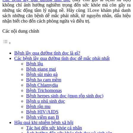
không chỉ ảnh hưởng nghiêm trọng đến sức khỏe mà còn gây ra
những tác động tâm lý nặng nề. Hãy cùng 1Love khám phá danh
sách những căn bệnh dễ mắc phải nhất, từ nguyên nhân, dấu hiệu
nhận biết cho đến cách phòng ngừa và điều trị.
Các nội dung chính
Bệnh lây qua đường tình dục là gì?
Các bệnh lây qua đường tình dục dễ mắc phải nhất
Bệnh lậu
Bệnh giang mai
Bệnh sùi mào gà
Bệnh hạ cam mềm
Bệnh Chlamydia
Bệnh Trichomonas
Bệnh herpes sinh dục (mụn rộp sinh dục)
Bệnh u nhú sinh dục
Bệnh rận mu
Bệnh HIV/AIDS
Bệnh viêm gan B
Hậu quả khi nhiễm bệnh xã hội
Tác hại đến sức khỏe cá nhân