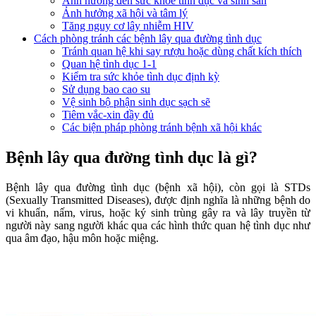
Ảnh hưởng đến sức khỏe tình dục và sinh sản
Ảnh hưởng xã hội và tâm lý
Tăng nguy cơ lây nhiễm HIV
Cách phòng tránh các bệnh lây qua đường tình dục
Tránh quan hệ khi say rượu hoặc dùng chất kích thích
Quan hệ tình dục 1-1
Kiểm tra sức khỏe tình dục định kỳ
Sử dụng bao cao su
Vệ sinh bộ phận sinh dục sạch sẽ
Tiêm vắc-xin đầy đủ
Các biện pháp phòng tránh bệnh xã hội khác
Bệnh lây qua đường tình dục là gì?
Bệnh lây qua đường tình dục (bệnh xã hội), còn gọi là STDs
(Sexually Transmitted Diseases), được định nghĩa là những bệnh do
vi khuẩn, nấm, virus, hoặc ký sinh trùng gây ra và lây truyền từ
người này sang người khác qua các hình thức quan hệ tình dục như
qua âm đạo, hậu môn hoặc miệng.