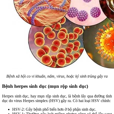
Bệnh xã hội co vi khuẩn, nấm, virus, hoặc ký sinh trùng gây ra
Bệnh herpes sinh dục (mụn rộp sinh dục)
Herpes sinh dục, hay mụn rộp sinh dục, là bệnh lây qua đường tình
dục do virus Herpes simplex (HSV) gây ra. Có hai loại HSV chính:
HSV-2: Gây bệnh phổ biến hơn ở bộ phận sinh dục.
HSV-1: Thường gây loét miệng nhưng cũng có thể lây sang