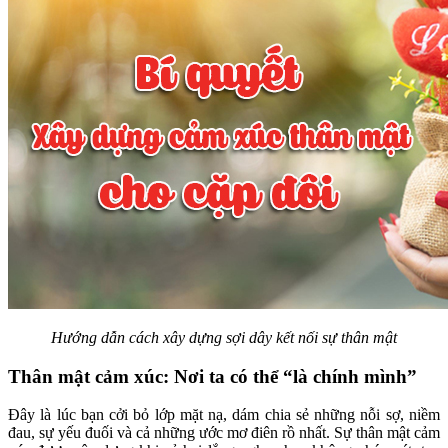
Hướng dẫn cách xây dựng sợi dây kết nối sự thân mật
Thân mật cảm xúc: Nơi ta có thể “là chính mình”
Đây là lúc bạn cởi bỏ lớp mặt nạ, dám chia sẻ những nỗi sợ, niềm
đau, sự yếu đuối và cả những ước mơ điên rồ nhất. Sự thân mật cảm