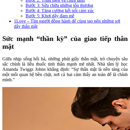
Bước 2: Thấu hiểu và chữa lành
Bước 3: Sửa chữa những tổn thương
Bước 4: Tăng cường kết nối cảm xúc
Bước 5: Khơi dậy đam mê
1Love – Tìm người đồng hành để cùng tạo nên những sợi
dây thân mật
Sức mạnh “thần kỳ” của giao tiếp thân
mật
Giữa nhịp sống hối hả, những phút giây thân mật, trò chuyện sâu
sắc chính là liều thuốc tinh thần mạnh mẽ nhất. Nhà tâm lý học
Amanda Twiggs Johns khẳng định: “Sự thân mật là nền tảng của
một mối quan hệ bền chặt, nơi cả hai cảm thấy an toàn để là chính
mình.”