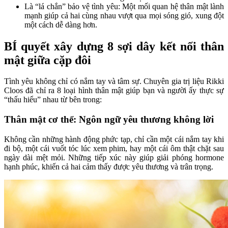
Là “lá chắn” bảo vệ tình yêu: Một mối quan hệ thân mật lành
mạnh giúp cả hai cùng nhau vượt qua mọi sóng gió, xung đột
một cách dễ dàng hơn.
BÍ quyết xây dựng 8 sợi dây kết nối thân
mật giữa cặp đôi
Tình yêu không chỉ có nắm tay và tâm sự. Chuyên gia trị liệu Rikki
Cloos đã chỉ ra 8 loại hình thân mật giúp bạn và người ấy thực sự
“thấu hiểu” nhau từ bên trong:
Thân mật cơ thể: Ngôn ngữ yêu thương không lời
Không cần những hành động phức tạp, chỉ cần một cái nắm tay khi
đi bộ, một cái vuốt tóc lúc xem phim, hay một cái ôm thật chặt sau
ngày dài mệt mỏi. Những tiếp xúc này giúp giải phóng hormone
hạnh phúc, khiến cả hai cảm thấy được yêu thương và trân trọng.