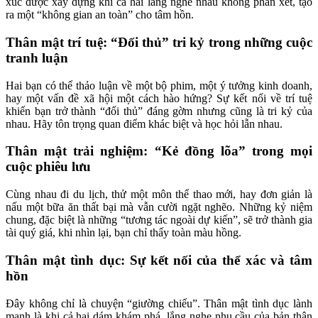
xúc được xây dựng khi cả hai lắng nghe nhau không phán xét, tạo
ra một “không gian an toàn” cho tâm hồn.
Thân mật trí tuệ: “Đối thủ” tri kỷ trong những cuộc
tranh luận
Hai bạn có thể thảo luận về một bộ phim, một ý tưởng kinh doanh,
hay một vấn đề xã hội một cách hào hứng? Sự kết nối về trí tuệ
khiến bạn trở thành “đối thủ” đáng gờm nhưng cũng là tri kỷ của
nhau. Hãy tôn trọng quan điểm khác biệt và học hỏi lẫn nhau.
Thân mật trải nghiệm: “Kẻ đồng lõa” trong mọi
cuộc phiêu lưu
Cùng nhau đi du lịch, thử một môn thể thao mới, hay đơn giản là
nấu một bữa ăn thất bại mà vẫn cười ngặt nghẽo. Những kỷ niệm
chung, đặc biệt là những “tương tác ngoài dự kiến”, sẽ trở thành gia
tài quý giá, khi nhìn lại, bạn chỉ thấy toàn màu hồng.
Thân mật tình dục: Sự kết nối của thể xác và tâm
hồn
Đây không chỉ là chuyện “giường chiếu”. Thân mật tình dục lành
mạnh là khi cả hai dám khám phá, lắng nghe nhu cầu của bản thân