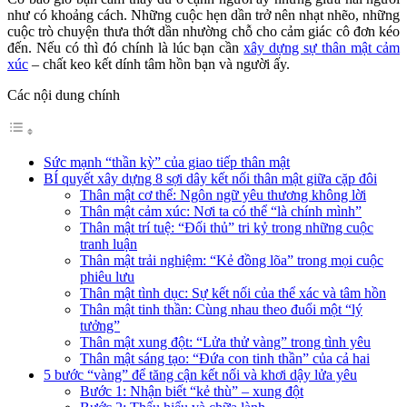
như có khoảng cách. Những cuộc hẹn dần trở nên nhạt nhẽo, những
cuộc trò chuyện thưa thớt dần nhường chỗ cho cảm giác cô đơn kéo
đến. Nếu có thì đó chính là lúc bạn cần
xây dựng sự thân mật cảm
xúc
– chất keo kết dính tâm hồn bạn và người ấy.
Các nội dung chính
Sức mạnh “thần kỳ” của giao tiếp thân mật
BÍ quyết xây dựng 8 sợi dây kết nối thân mật giữa cặp đôi
Thân mật cơ thể: Ngôn ngữ yêu thương không lời
Thân mật cảm xúc: Nơi ta có thể “là chính mình”
Thân mật trí tuệ: “Đối thủ” tri kỷ trong những cuộc
tranh luận
Thân mật trải nghiệm: “Kẻ đồng lõa” trong mọi cuộc
phiêu lưu
Thân mật tình dục: Sự kết nối của thể xác và tâm hồn
Thân mật tinh thần: Cùng nhau theo đuổi một “lý
tưởng”
Thân mật xung đột: “Lửa thử vàng” trong tình yêu
Thân mật sáng tạo: “Đứa con tinh thần” của cả hai
5 bước “vàng” để tăng cận kết nối và khơi dậy lửa yêu
Bước 1: Nhận biết “kẻ thù” – xung đột