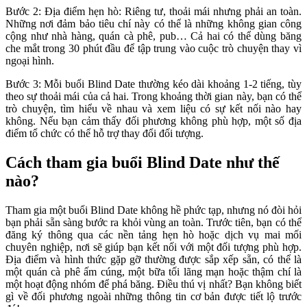
Bước 2: Địa điểm hẹn hò: Riêng tư, thoải mái nhưng phải an toàn.
Những nơi đảm bảo tiêu chí này có thể là những không gian công
cộng như nhà hàng, quán cà phê, pub… Cả hai có thể dùng băng
che mắt trong 30 phút đầu để tập trung vào cuộc trò chuyện thay vì
ngoại hình.
Bước 3: Mỗi buổi Blind Date thường kéo dài khoảng 1-2 tiếng, tùy
theo sự thoải mái của cả hai. Trong khoảng thời gian này, bạn có thể
trò chuyện, tìm hiểu về nhau và xem liệu có sự kết nối nào hay
không. Nếu bạn cảm thấy đối phương không phù hợp, một số địa
điểm tổ chức có thể hỗ trợ thay đổi đối tượng.
Cách tham gia buổi Blind Date như thế
nào?
Tham gia một buổi Blind Date không hề phức tạp, nhưng nó đòi hỏi
bạn phải sẵn sàng bước ra khỏi vùng an toàn. Trước tiên, bạn có thể
đăng ký thông qua các nền tảng hẹn hò hoặc dịch vụ mai mối
chuyên nghiệp, nơi sẽ giúp bạn kết nối với một đối tượng phù hợp.
Địa điểm và hình thức gặp gỡ thường được sắp xếp sẵn, có thể là
một quán cà phê ấm cúng, một bữa tối lãng mạn hoặc thậm chí là
một hoạt động nhóm để phá băng. Điều thú vị nhất? Bạn không biết
gì về đối phương ngoài những thông tin cơ bản được tiết lộ trước