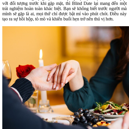
với đối tượng trước khi gặp mặt, thì Blind Date lại mang đến một
trải nghiệm hoàn toàn khác biệt. Bạn sẽ không biết trước người mà
mình sẽ gặp là ai, mọi thứ chỉ được bật mí vào phút chót. Điều này
tạo ra sự hồi hộp, tò mò và khiến buổi hẹn trở nên thú vị hơn.