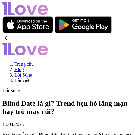
Trang chủ
Blog
Lối Sống
Bài viết
Lối Sống
Blind Date là gì? Trend hẹn hò lãng mạn
hay trò may rủi?
15/04/2025
Hẹn hò giấu mặt – Blind date đang là trend của giới trẻ và nhân viên