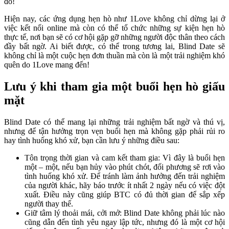
đó!
Hiện nay, các ứng dụng hẹn hò như 1Love không chỉ dừng lại ở
việc kết nối online mà còn có thể tổ chức những sự kiện hẹn hò
thực tế, nơi bạn sẽ có cơ hội gặp gỡ những người độc thân theo cách
đầy bất ngờ. Ai biết được, có thể trong tương lai, Blind Date sẽ
không chỉ là một cuộc hẹn đơn thuần mà còn là một trải nghiệm khó
quên do 1Love mang đến!
Lưu ý khi tham gia một buổi hẹn hò giấu
mặt
Blind Date có thể mang lại những trải nghiệm bất ngờ và thú vị,
nhưng để tận hưởng trọn vẹn buổi hẹn mà không gặp phải rủi ro
hay tình huống khó xử, bạn cần lưu ý những điều sau:
Tôn trọng thời gian và cam kết tham gia: Vì đây là buổi hẹn
một – một, nếu bạn hủy vào phút chót, đối phương sẽ rơi vào
tình huống khó xử. Để tránh làm ảnh hưởng đến trải nghiệm
của người khác, hãy báo trước ít nhất 2 ngày nếu có việc đột
xuất. Điều này cũng giúp BTC có đủ thời gian để sắp xếp
người thay thế.
Giữ tâm lý thoải mái, cởi mở: Blind Date không phải lúc nào
cũng dẫn đến tình yêu ngay lập tức, nhưng đó là một cơ hội