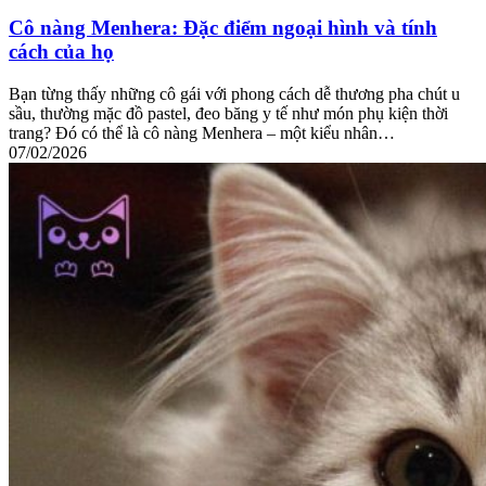
Cô nàng Menhera: Đặc điểm ngoại hình và tính
cách của họ
Bạn từng thấy những cô gái với phong cách dễ thương pha chút u
sầu, thường mặc đồ pastel, đeo băng y tế như món phụ kiện thời
trang? Đó có thể là cô nàng Menhera – một kiểu nhân…
07/02/2026