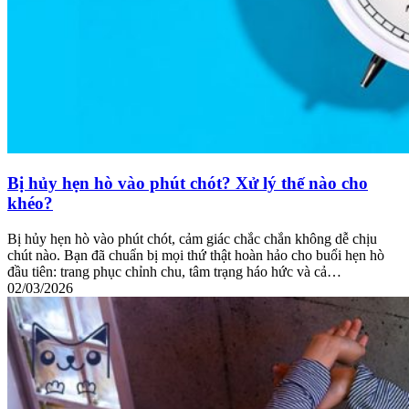
Bị hủy hẹn hò vào phút chót? Xử lý thế nào cho
khéo?
Bị hủy hẹn hò vào phút chót, cảm giác chắc chắn không dễ chịu
chút nào. Bạn đã chuẩn bị mọi thứ thật hoàn hảo cho buổi hẹn hò
đầu tiên: trang phục chỉnh chu, tâm trạng háo hức và cả…
02/03/2026