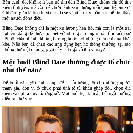
Bên cạnh đó, không ít bạn trẻ tìm đến Blind Date không chỉ để tìm
kiếm tình yêu, mà còn để chữa lành sau những mối quan hệ tan vỡ.
Chỉ đơn giản là trò chuyện, chia sẻ và nếu may mắn, có thể tìm thấy
một người đồng điệu.
Blind Date không chỉ là một xu hướng hẹn hò, mà còn là một trải
nghiệm đáng để thử, đặc biệt với những ai đang muốn tìm kiếm sự
kết nối chân thành, không bị ràng buộc bởi những tiêu chí quá khắt
khe. Nếu bạn đã chán các ứng dụng hẹn hò thông thường, tại sao
không thử một cuộc gặp gỡ đầy bất ngờ và thú vị này?
Một buổi Blind Date thường được tổ chức
như thế nào?
Để buổi gặp gỡ thành công, để lại ấn tượng tốt cho những người
tham gia, đơn vị tổ chức phải tinh tế từ khâu ghép đôi, chọn địa
điểm và đặt ra quy tắc ứng xử. Một buổi hẹn bí mật, bất ngờ thường
diễn ra như sau: