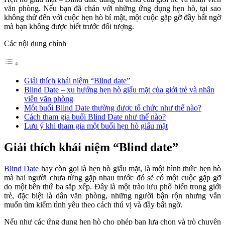
văn phòng. Nếu bạn đã chán với những ứng dụng hẹn hò, tại sao
không thử đến với cuộc hẹn hò bí mật, một cuộc gặp gỡ đầy bất ngờ
mà bạn không được biết trước đối tượng.
Các nội dung chính
Giải thích khái niệm “Blind date”
Blind Date – xu hướng hẹn hò giấu mặt của giới trẻ và nhân
viên văn phòng
Một buổi Blind Date thường được tổ chức như thế nào?
Cách tham gia buổi Blind Date như thế nào?
Lưu ý khi tham gia một buổi hẹn hò giấu mặt
Giải thích khái niệm “Blind date”
Blind Date
hay còn gọi là hẹn hò giấu mặt, là một hình thức hẹn hò
mà hai người chưa từng gặp nhau trước đó sẽ có một cuộc gặp gỡ
do một bên thứ ba sắp xếp. Đây là một trào lưu phổ biến trong giới
trẻ, đặc biệt là dân văn phòng, những người bận rộn nhưng vẫn
muốn tìm kiếm tình yêu theo cách thú vị và đầy bất ngờ.
Nếu như các ứng dụng hẹn hò cho phép bạn lựa chọn và trò chuyện