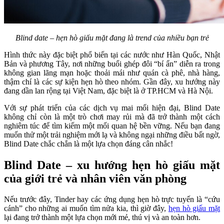
Blind date – hẹn hò giấu mặt đang là trend của nhiều bạn trẻ
Hình thức này đặc biệt phổ biến tại các nước như Hàn Quốc, Nhật
Bản và phương Tây, nơi những buổi ghép đôi “bí ẩn” diễn ra trong
không gian lãng mạn hoặc thoải mái như quán cà phê, nhà hàng,
thậm chí là các sự kiện hẹn hò theo nhóm. Gần đây, xu hướng này
đang dần lan rộng tại Việt Nam, đặc biệt là ở TP.HCM và Hà Nội.
Với sự phát triển của các dịch vụ mai mối hiện đại, Blind Date
không chỉ còn là một trò chơi may rủi mà đã trở thành một cách
nghiêm túc để tìm kiếm một mối quan hệ bền vững. Nếu bạn đang
muốn thử một trải nghiệm mới lạ và không ngại những điều bất ngờ,
Blind Date chắc chắn là một lựa chọn đáng cân nhắc!
Blind Date – xu hướng hẹn hò giấu mặt
của giới trẻ và nhân viên văn phòng
Nếu trước đây, Tinder hay các ứng dụng hẹn hò trực tuyến là “cứu
cánh” cho những ai muốn tìm nửa kia, thì giờ đây,
hẹn hò giấu mặt
lại đang trở thành một lựa chọn mới mẻ, thú vị và an toàn hơn.