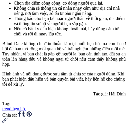
Chọn địa điểm công cộng, có đông người qua lại.
Không chia sẻ thông tin cá nhân nhạy cảm như địa chỉ nhà
riêng, nơi làm việc, số tài khoản ngân hàng.
Thông báo cho bạn bè hoặc người thân về thời gian, địa điểm
và thông tin sơ bộ về người bạn sắp gặp.
Nếu có bất kỳ dấu hiệu không thoải mái, hãy dũng cảm từ
chối và rời đi ngay lập tức.
Blind Date không chỉ đơn thuần là một buổi hẹn hò mà còn là cơ
hội để bạn mở rộng mối quan hệ và trải nghiệm những điều mới mẻ.
Tuy nhiên, vì bản chất là gặp gỡ người lạ, bạn cần tỉnh táo, đặt sự an
toàn lên hàng đầu và không ngại từ chối nếu cảm thấy không phù
hợp.
Hình ảnh và nội dung được sưu tầm từ chia sẻ của người dùng. Khi
bạn phát hiện dấu hiệu về bản quyền bài viết, hãy liên hệ cho chúng
tôi để xử lý.
Tác giả: Hải Đình
Tag:
trend hẹn hò,
Chia sẻ: