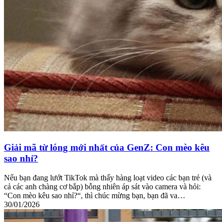
Giải mã từ lóng mới nhất của GenZ: Con mèo kêu
sao nhỉ?
Nếu bạn đang lướt TikTok mà thấy hàng loạt video các bạn trẻ (và
cả các anh chàng cơ bắp) bỗng nhiên áp sát vào camera và hỏi:
“Con mèo kêu sao nhỉ?“, thì chúc mừng bạn, bạn đã va…
30/01/2026