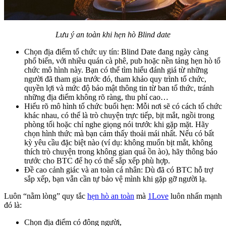
Lưu ý an toàn khi hẹn hò Blind date
Chọn địa điểm tổ chức uy tín: Blind Date đang ngày càng
phổ biến, với nhiều quán cà phê, pub hoặc nền tảng hẹn hò tổ
chức mô hình này. Bạn có thể tìm hiểu đánh giá từ những
người đã tham gia trước đó, tham khảo quy trình tổ chức,
quyền lợi và mức độ bảo mật thông tin từ ban tổ thức, tránh
những địa điểm không rõ ràng, thu phí cao…
Hiểu rõ mô hình tổ chức buổi hẹn: Mỗi nơi sẽ có cách tổ chức
khác nhau, có thể là trò chuyện trực tiếp, bịt mắt, ngồi trong
phòng tối hoặc chỉ nghe giọng nói trước khi gặp mặt. Hãy
chọn hình thức mà bạn cảm thấy thoải mái nhất. Nếu có bất
kỳ yêu cầu đặc biệt nào (ví dụ: không muốn bịt mắt, không
thích trò chuyện trong không gian quá ồn ào), hãy thông báo
trước cho BTC để họ có thể sắp xếp phù hợp.
Đề cao cảnh giác và an toàn cá nhân: Dù đã có BTC hỗ trợ
sắp xếp, bạn vẫn cần tự bảo vệ mình khi gặp gỡ người lạ.
Luôn “nằm lòng” quy tắc
hẹn hò an toàn
mà
1Love
luôn nhấn mạnh
đó là:
Chọn địa điểm có đông người,