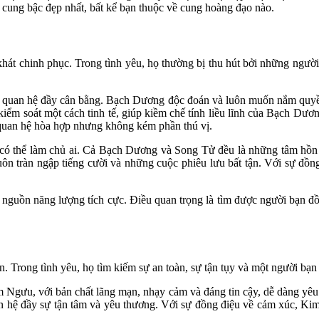
 cung bậc đẹp nhất, bất kể bạn thuộc về cung hoàng đạo nào.
hát chinh phục. Trong tình yêu, họ thường bị thu hút bởi những ngườ
 quan hệ đầy cân bằng. Bạch Dương độc đoán và luôn muốn nắm quyền, 
iểm soát một cách tinh tế, giúp kiềm chế tính liều lĩnh của Bạch Dư
 quan hệ hòa hợp nhưng không kém phần thú vị.
ai có thể làm chủ ai. Cả Bạch Dương và Song Tử đều là những tâm hồ
ôn tràn ngập tiếng cười và những cuộc phiêu lưu bất tận. Với sự đồn
guồn năng lượng tích cực. Điều quan trọng là tìm được người bạn đồn
 Trong tình yêu, họ tìm kiếm sự an toàn, sự tận tụy và một người bạn đ
m Ngưu, với bản chất lãng mạn, nhạy cảm và đáng tin cậy, dễ dàng yêu
quan hệ đầy sự tận tâm và yêu thương. Với sự đồng điệu về cảm xúc, K