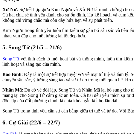
Xử Nữ
: Sự kết hợp giữa Kim Ngưu và Xử Nữ là minh chứng cho câ
Cả hai chia sẻ tình yêu dành cho sự ổn định, lập kế hoạch và cam kế
không chỉ vững chắc mà còn đầy hứa hẹn về sự phát triển.
Kim Ngưu trong tình yêu luôn tìm kiếm sự gắn bó sâu sắc và bền l
nhau vun đắp cho một tương lai tốt đẹp hơn.
5. Song Tử (21/5 – 21/6)
Song Tử
với tính cách tò mò, hoạt bát và thông minh, luôn tìm kiếm 
linh hoạt và sáng tạo của mình.
Bảo Bình
: Đây là một sự kết hợp tuyệt vời về mặt trí tuệ và tâm lý.
chuyện sâu sắc, ý tưởng sáng tạo và sự tự do trong mối quan hệ. H
Nhân Mã
: Dù có vẻ đối lập, Song Tử và Nhân Mã lại bổ sung cho 
mang lại cho Song Tử cảm giác an toàn. Cả hai đều yêu thích sự tự d
độc lập của đối phương chính là chìa khóa gắn kết họ lâu dài.
Song Tử trong tình yêu cần sự cân bằng giữa trí tuệ và tự do. Với
6. Cự Giải (22/6 – 22/7)