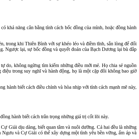
i có khả năng cân bằng tính cách bốc đồng của mình, hoặc đồng hành
trong khi Thiên Bình với sự khéo léo và điềm tĩnh, sẵn lòng để đối
ơng. Ngược lại, sự bốc đồng và quyết đoán của Bạch Dương lại bù đắp
n tự do, không ngừng tìm kiếm những điều mới mẻ. Họ chia sẻ nguồn
g điệu trong suy nghĩ và hành động, họ là một cặp đôi không bao giờ
g hành biết cách điều chỉnh và hòa nhịp với tính cách mạnh mẽ này,
ồng hành biết cách trân trọng những giá trị cốt lõi này.
 Cự Giải dịu dàng, biết quan tâm và nuôi dưỡng. Cả hai đều là những
im Ngưu và Cự Giải có thể xây dựng một tình yêu bền vững, ấm áp và