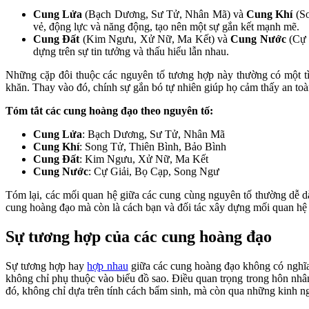
Cung Lửa
(Bạch Dương, Sư Tử, Nhân Mã) và
Cung Khí
(So
vẻ, động lực và năng động, tạo nên một sự gắn kết mạnh mẽ.
Cung Đất
(Kim Ngưu, Xử Nữ, Ma Kết) và
Cung Nước
(Cự 
dựng trên sự tin tưởng và thấu hiểu lẫn nhau.
Những cặp đôi thuộc các nguyên tố tương hợp này thường có một t
khăn. Thay vào đó, chính sự gắn bó tự nhiên giúp họ cảm thấy an to
Tóm tắt các cung hoàng đạo theo nguyên tố:
Cung Lửa
: Bạch Dương, Sư Tử, Nhân Mã
Cung Khí
: Song Tử, Thiên Bình, Bảo Bình
Cung Đất
: Kim Ngưu, Xử Nữ, Ma Kết
Cung Nước
: Cự Giải, Bọ Cạp, Song Ngư
Tóm lại, các mối quan hệ giữa các cung cùng nguyên tố thường dễ dà
cung hoàng đạo mà còn là cách bạn và đối tác xây dựng mối quan hệ
Sự tương hợp của các cung hoàng đạo
Sự tương hợp hay
hợp nhau
giữa các cung hoàng đạo không có nghĩa 
không chỉ phụ thuộc vào biểu đồ sao. Điều quan trọng trong hôn nhân
đó, không chỉ dựa trên tính cách bẩm sinh, mà còn qua những kinh n