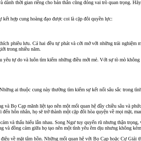
 dành thời gian riêng cho bản thân cũng đóng vai trò quan trọng. Hãy
ự kết hợp cung hoàng đạo được coi là cặp đôi quyền lực:
 thích phiêu lưu. Cả hai đều tự phát và cởi mở với những trải nghiệ
iới trong nhiều năm.
ều yêu tự do và luôn tìm kiếm những điều mới mẻ. Với sự tò mò không
ững ai thuộc cung này thường tìm kiếm sự kết nối sâu sắc trong tình
và Bọ Cạp mãnh liệt tạo nên một mối quan hệ đầy chiều sâu và phức t
 đến hôn nhân, họ sẽ trở thành một cặp đôi hòa quyện về mọi mặt, man
y cảm và thấu hiểu lẫn nhau. Song Ngư tuy quyến rũ nhưng thận trọng, 
àng và đồng cảm giữa họ tạo nên một tình yêu êm dịu nhưng không kém
g điệu về mặt tâm hồn. Những mối quan hệ với Bọ Cạp hoặc Cự Giải 