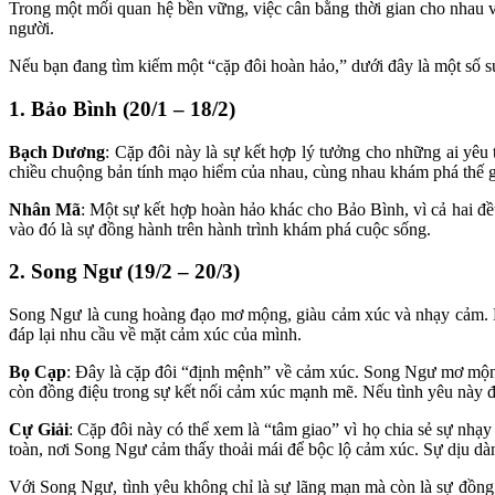
Trong một mối quan hệ bền vững, việc cân bằng thời gian cho nhau và
người.
Nếu bạn đang tìm kiếm một “cặp đôi hoàn hảo,” dưới đây là một số s
1. Bảo Bình (20/1 – 18/2)
Bạch Dương
: Cặp đôi này là sự kết hợp lý tưởng cho những ai yêu
chiều chuộng bản tính mạo hiểm của nhau, cùng nhau khám phá thế g
Nhân Mã
: Một sự kết hợp hoàn hảo khác cho Bảo Bình, vì cả hai đ
vào đó là sự đồng hành trên hành trình khám phá cuộc sống.
2. Song Ngư (19/2 – 20/3)
Song Ngư là cung hoàng đạo mơ mộng, giàu cảm xúc và nhạy cảm. Nh
đáp lại nhu cầu về mặt cảm xúc của mình.
Bọ Cạp
: Đây là cặp đôi “định mệnh” về cảm xúc. Song Ngư mơ mộng 
còn đồng điệu trong sự kết nối cảm xúc mạnh mẽ. Nếu tình yêu này đi
Cự Giải
: Cặp đôi này có thể xem là “tâm giao” vì họ chia sẻ sự nhạ
toàn, nơi Song Ngư cảm thấy thoải mái để bộc lộ cảm xúc. Sự dịu d
Với Song Ngư, tình yêu không chỉ là sự lãng mạn mà còn là sự đồn