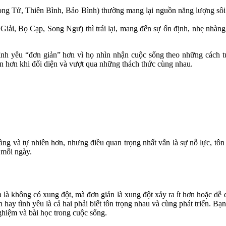
ng Tử, Thiên Bình, Bảo Bình) thường mang lại nguồn năng lượng sôi 
Giải, Bọ Cạp, Song Ngư) thì trái lại, mang đến sự ổn định, nhẹ nhàng
ình yêu “đơn giản” hơn vì họ nhìn nhận cuộc sống theo những cách t
àn hơn khi đối diện và vượt qua những thách thức cùng nhau.
ng và tự nhiên hơn, nhưng điều quan trọng nhất vẫn là sự nỗ lực, tôn 
 mỗi ngày.
là không có xung đột, mà đơn giản là xung đột xảy ra ít hơn hoặc d
 hay tình yêu là cả hai phải biết tôn trọng nhau và cùng phát triển.
ghiệm và bài học trong cuộc sống.