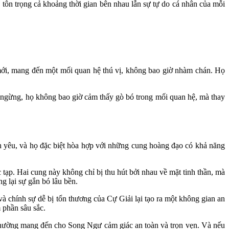
 tôn trọng cả khoảng thời gian bên nhau lẫn sự tự do cá nhân của mỗi
m mới, mang đến một mối quan hệ thú vị, không bao giờ nhàm chán. Họ
 ngừng, họ không bao giờ cảm thấy gò bó trong mối quan hệ, mà thay
 yêu, và họ đặc biệt hòa hợp với những cung hoàng đạo có khả năng
ạp. Hai cung này không chỉ bị thu hút bởi nhau về mặt tinh thần, mà
g lại sự gắn bó lâu bền.
và chính sự dễ bị tổn thương của Cự Giải lại tạo ra một không gian an
 phần sâu sắc.
thường mang đến cho Song Ngư cảm giác an toàn và trọn vẹn. Và nếu