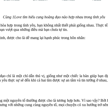
Cùng 1Love tìm hiểu cung hoàng đạo nào hợp nhau trong tình yêu
òa hợp trong tình yêu, bạn không nhất thiết phải giống nhau. Thực tế, s
 bạn vượt qua những điều mà bạn chưa tự tin.
inh, được cho là dễ mang lại hạnh phúc trong hôn nhân:
ạo chỉ là một chỉ dẫn thú vị, giống như một chiếc la bàn giúp bạn đ
 yêu thực sự sẽ đến khi cả hai tìm được sự an tâm và tin tưởng ở nhau
g một nguyên tố thường được cho là tương hợp hơn. Vì sao vậy? Bởi họ
 nhưng với những cung cùng nguyên tố, mọi chuyện có xu hướng trở nê