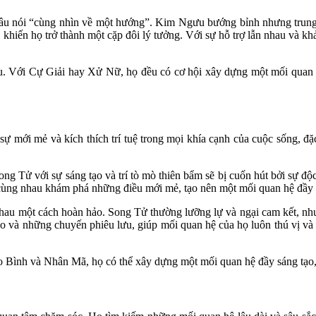
u nói “cùng nhìn về một hướng”. Kim Ngưu bướng bỉnh nhưng trung th
t, khiến họ trở thành một cặp đôi lý tưởng. Với sự hỗ trợ lẫn nhau và 
âu. Với Cự Giải hay Xử Nữ, họ đều có cơ hội xây dựng một mối quan h
sự mới mẻ và kích thích trí tuệ trong mọi khía cạnh của cuộc sống, đặc
 Song Tử với sự sáng tạo và trí tò mò thiên bẩm sẽ bị cuốn hút bởi sự 
ọ cùng nhau khám phá những điều mới mẻ, tạo nên một mối quan hệ đầy
nhau một cách hoàn hảo. Song Tử thường lưỡng lự và ngại cam kết, n
o và những chuyến phiêu lưu, giúp mối quan hệ của họ luôn thú vị và 
 Bảo Bình và Nhân Mã, họ có thể xây dựng một mối quan hệ đầy sáng tạ