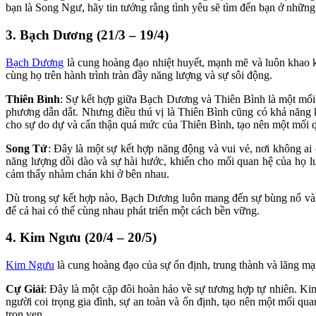
bạn là Song Ngư, hãy tin tưởng rằng tình yêu sẽ tìm đến bạn ở những
3. Bạch Dương (21/3 – 19/4)
Bạch Dương
là cung hoàng đạo nhiệt huyết, mạnh mẽ và luôn khao k
cùng họ trên hành trình tràn đầy năng lượng và sự sôi động.
Thiên Bình
: Sự kết hợp giữa Bạch Dương và Thiên Bình là một mối
phương dẫn dắt. Nhưng điều thú vị là Thiên Bình cũng có khả năng k
cho sự do dự và cẩn thận quá mức của Thiên Bình, tạo nên một mối
Song Tử
: Đây là một sự kết hợp năng động và vui vẻ, nơi không 
năng lượng dồi dào và sự hài hước, khiến cho mối quan hệ của họ lu
cảm thấy nhàm chán khi ở bên nhau.
Dù trong sự kết hợp nào, Bạch Dương luôn mang đến sự bùng nổ và n
để cả hai có thể cùng nhau phát triển một cách bền vững.
4.
Kim Ngưu (20/4 – 20/5)
Kim Ngưu
là cung hoàng đạo của sự ổn định, trung thành và lãng mạn.
Cự Giải
: Đây là một cặp đôi hoàn hảo về sự tương hợp tự nhiên. Ki
người coi trọng gia đình, sự an toàn và ổn định, tạo nên một mối 
trọn vẹn.