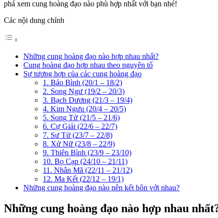
phá xem cung hoàng đạo nào phù hợp nhất với bạn nhé!
Các nội dung chính
Những cung hoàng đạo nào hợp nhau nhất?
Cung hoàng đạo hợp nhau theo nguyên tố
Sự tương hợp của các cung hoàng đạo
1. Bảo Bình (20/1 – 18/2)
2. Song Ngư (19/2 – 20/3)
3. Bạch Dương (21/3 – 19/4)
4. Kim Ngưu (20/4 – 20/5)
5. Song Tử (21/5 – 21/6)
6. Cự Giải (22/6 – 22/7)
7. Sư Tử (23/7 – 22/8)
8. Xử Nữ (23/8 – 22/9)
9. Thiên Bình (23/9 – 23/10)
10. Bọ Cạp (24/10 – 21/11)
11. Nhân Mã (22/11 – 21/12)
12. Ma Kết (22/12 – 19/1)
Những cung hoàng đạo nào nên kết hôn với nhau?
Những cung hoàng đạo nào hợp nhau nhất