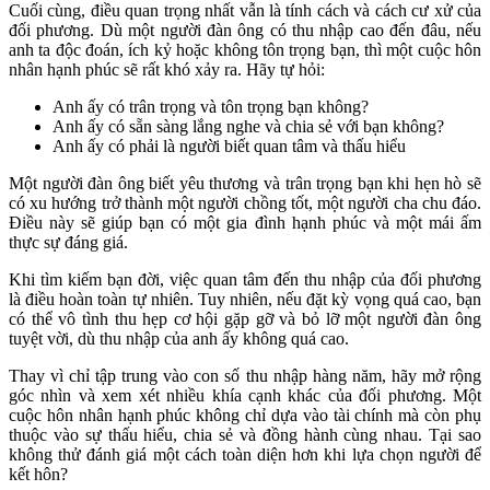
Cuối cùng, điều quan trọng nhất vẫn là tính cách và cách cư xử của
đối phương. Dù một người đàn ông có thu nhập cao đến đâu, nếu
anh ta độc đoán, ích kỷ hoặc không tôn trọng bạn, thì một cuộc hôn
nhân hạnh phúc sẽ rất khó xảy ra. Hãy tự hỏi:
Anh ấy có trân trọng và tôn trọng bạn không?
Anh ấy có sẵn sàng lắng nghe và chia sẻ với bạn không?
Anh ấy có phải là người biết quan tâm và thấu hiểu
Một người đàn ông biết yêu thương và trân trọng bạn khi hẹn hò sẽ
có xu hướng trở thành một người chồng tốt, một người cha chu đáo.
Điều này sẽ giúp bạn có một gia đình hạnh phúc và một mái ấm
thực sự đáng giá.
Khi tìm kiếm bạn đời, việc quan tâm đến thu nhập của đối phương
là điều hoàn toàn tự nhiên. Tuy nhiên, nếu đặt kỳ vọng quá cao, bạn
có thể vô tình thu hẹp cơ hội gặp gỡ và bỏ lỡ một người đàn ông
tuyệt vời, dù thu nhập của anh ấy không quá cao.
Thay vì chỉ tập trung vào con số thu nhập hàng năm, hãy mở rộng
góc nhìn và xem xét nhiều khía cạnh khác của đối phương. Một
cuộc hôn nhân hạnh phúc không chỉ dựa vào tài chính mà còn phụ
thuộc vào sự thấu hiểu, chia sẻ và đồng hành cùng nhau. Tại sao
không thử đánh giá một cách toàn diện hơn khi lựa chọn người để
kết hôn?