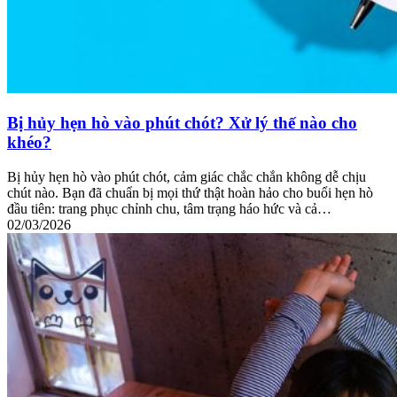
Bị hủy hẹn hò vào phút chót? Xử lý thế nào cho
khéo?
Bị hủy hẹn hò vào phút chót, cảm giác chắc chắn không dễ chịu
chút nào. Bạn đã chuẩn bị mọi thứ thật hoàn hảo cho buổi hẹn hò
đầu tiên: trang phục chỉnh chu, tâm trạng háo hức và cả…
02/03/2026