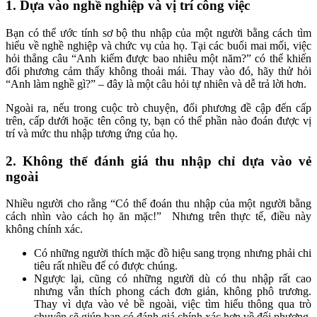
1. Dựa vào nghề nghiệp và vị trí công việc
Bạn có thể ước tính sơ bộ thu nhập của một người bằng cách tìm
hiểu về nghề nghiệp và chức vụ của họ. Tại các buổi mai mối, việc
hỏi thẳng câu “Anh kiếm được bao nhiêu một năm?” có thể khiến
đối phương cảm thấy không thoải mái. Thay vào đó, hãy thử hỏi
“Anh làm nghề gì?” – đây là một câu hỏi tự nhiên và dễ trả lời hơn.
Ngoài ra, nếu trong cuộc trò chuyện, đối phương đề cập đến cấp
trên, cấp dưới hoặc tên công ty, bạn có thể phần nào đoán được vị
trí và mức thu nhập tương ứng của họ.
2. Không thể đánh giá thu nhập chỉ dựa vào vẻ
ngoài
Nhiều người cho rằng “Có thể đoán thu nhập của một người bằng
cách nhìn vào cách họ ăn mặc!” Nhưng trên thực tế, điều này
không chính xác.
Có những người thích mặc đồ hiệu sang trọng nhưng phải chi
tiêu rất nhiều để có được chúng.
Ngược lại, cũng có những người dù có thu nhập rất cao
nhưng vẫn thích phong cách đơn giản, không phô trương.
Thay vì dựa vào vẻ bề ngoài, việc tìm hiểu thông qua trò
chuyện sẽ giúp bạn có đánh giá chính xác hơn về đối phương.