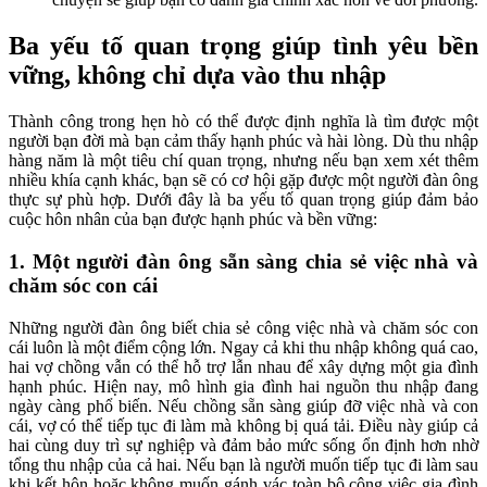
Ba yếu tố quan trọng giúp tình yêu bền
vững, không chỉ dựa vào thu nhập
Thành công trong hẹn hò có thể được định nghĩa là tìm được một
người bạn đời mà bạn cảm thấy hạnh phúc và hài lòng. Dù thu nhập
hàng năm là một tiêu chí quan trọng, nhưng nếu bạn xem xét thêm
nhiều khía cạnh khác, bạn sẽ có cơ hội gặp được một người đàn ông
thực sự phù hợp. Dưới đây là ba yếu tố quan trọng giúp đảm bảo
cuộc hôn nhân của bạn được hạnh phúc và bền vững:
1. Một người đàn ông sẵn sàng chia sẻ việc nhà và
chăm sóc con cái
Những người đàn ông biết chia sẻ công việc nhà và chăm sóc con
cái luôn là một điểm cộng lớn. Ngay cả khi thu nhập không quá cao,
hai vợ chồng vẫn có thể hỗ trợ lẫn nhau để xây dựng một gia đình
hạnh phúc. Hiện nay, mô hình gia đình hai nguồn thu nhập đang
ngày càng phổ biến. Nếu chồng sẵn sàng giúp đỡ việc nhà và con
cái, vợ có thể tiếp tục đi làm mà không bị quá tải. Điều này giúp cả
hai cùng duy trì sự nghiệp và đảm bảo mức sống ổn định hơn nhờ
tổng thu nhập của cả hai. Nếu bạn là người muốn tiếp tục đi làm sau
khi kết hôn hoặc không muốn gánh vác toàn bộ công việc gia đình