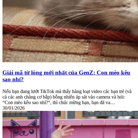
Giải mã từ lóng mới nhất của GenZ: Con mèo kêu
sao nhỉ?
Nếu bạn đang lướt TikTok mà thấy hàng loạt video các bạn trẻ (và
cả các anh chàng cơ bắp) bỗng nhiên áp sát vào camera và hỏi:
“Con mèo kêu sao nhỉ?“, thì chúc mừng bạn, bạn đã va…
30/01/2026