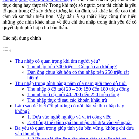
thực dụng hay thực tế? Trong khi một số người xem tài chính là yếu
tố quan trọng để xây dựng tương lai ổn định, số khác lại đề cao tình
cảm và sự thấu hiểu hơn. Vậy đâu là sự thật? Hãy cùng tìm hiểu
những góc nhìn khác nhau về tiêu chí thu nhập trong tình yêu để có
quyết định phù hợp cho bản thân.
Các nội dung chính
Thu nhập có quan trọng khi tìm người yêu?
Thu nhập trên 300 triệu – Có quá cao không?
Đàn ông chưa kết hôn có thu nhập trên 250 triệu rất
hiếm!
Thu nhập trung bình hàng năm của nam giới theo độ tuổi
Thu nhập ở độ tuổi 20 – 30: 150 đến 180 triệu đồng
Thu nhập ở độ tuổi 40: 200 đến 250 triệu đồng
Thu nhập thực tế sau các khoản khấu trừ
Làm sao để biết đối phương có nói thật về thu nhập hay
không?
1. Dựa vào nghề nghiệp và vị trí công việc
2. Không thể đánh giá thu nhập chỉ dựa vào vẻ ngoài
Ba yếu tố quan trọng giúp tình yêu bền vững, không chỉ dựa
vào thu nhập