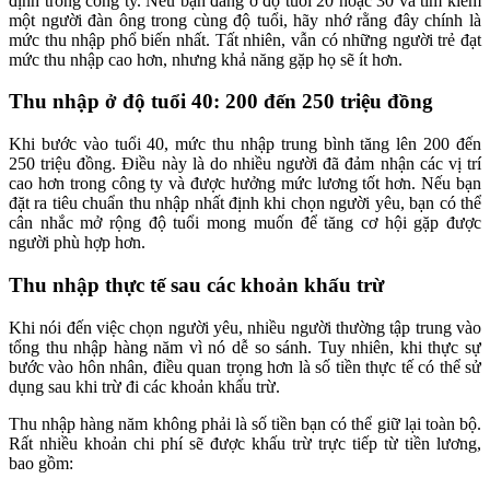
định trong công ty. Nếu bạn đang ở độ tuổi 20 hoặc 30 và tìm kiếm
một người đàn ông trong cùng độ tuổi, hãy nhớ rằng đây chính là
mức thu nhập phổ biến nhất. Tất nhiên, vẫn có những người trẻ đạt
mức thu nhập cao hơn, nhưng khả năng gặp họ sẽ ít hơn.
Thu nhập ở độ tuổi 40: 200 đến 250 triệu đồng
Khi bước vào tuổi 40, mức thu nhập trung bình tăng lên 200 đến
250 triệu đồng. Điều này là do nhiều người đã đảm nhận các vị trí
cao hơn trong công ty và được hưởng mức lương tốt hơn. Nếu bạn
đặt ra tiêu chuẩn thu nhập nhất định khi chọn người yêu, bạn có thể
cân nhắc mở rộng độ tuổi mong muốn để tăng cơ hội gặp được
người phù hợp hơn.
Thu nhập thực tế sau các khoản khấu trừ
Khi nói đến việc chọn người yêu, nhiều người thường tập trung vào
tổng thu nhập hàng năm vì nó dễ so sánh. Tuy nhiên, khi thực sự
bước vào hôn nhân, điều quan trọng hơn là số tiền thực tế có thể sử
dụng sau khi trừ đi các khoản khấu trừ.
Thu nhập hàng năm không phải là số tiền bạn có thể giữ lại toàn bộ.
Rất nhiều khoản chi phí sẽ được khấu trừ trực tiếp từ tiền lương,
bao gồm: