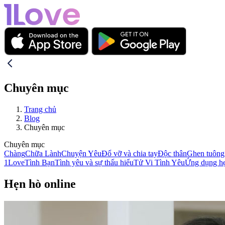
Chuyên mục
Trang chủ
Blog
Chuyên mục
Chuyên mục
Chàng
Chữa Lành
Chuyện Yêu
Đổ vỡ và chia tay
Độc thân
Ghen tuông 
1Love
Tình Bạn
Tình yêu và sự thấu hiểu
Tử Vi Tình Yêu
Ứng dụng h
Hẹn hò online