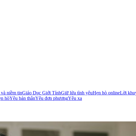
và niềm tin
Giáo Dục Giới Tính
Giữ lửa tình yêu
Hẹn hò online
Lời khu
ẹn hò
Yêu bản thân
Yêu đơn phương
Yêu xa