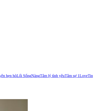
yên hẹn hò
Lối Sống
Nàng
Tâm lý tình yêu
Tâm sự 1Love
Tin