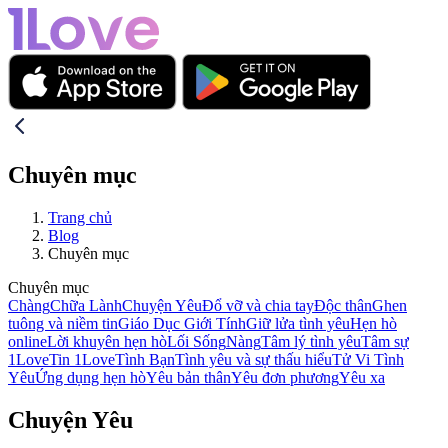
Chuyên mục
Trang chủ
Blog
Chuyên mục
Chuyên mục
Chàng
Chữa Lành
Chuyện Yêu
Đổ vỡ và chia tay
Độc thân
Ghen
tuông và niềm tin
Giáo Dục Giới Tính
Giữ lửa tình yêu
Hẹn hò
online
Lời khuyên hẹn hò
Lối Sống
Nàng
Tâm lý tình yêu
Tâm sự
1Love
Tin 1Love
Tình Bạn
Tình yêu và sự thấu hiểu
Tử Vi Tình
Yêu
Ứng dụng hẹn hò
Yêu bản thân
Yêu đơn phương
Yêu xa
Chuyện Yêu