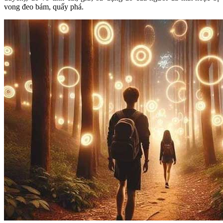
vong đeo bám, quấy phá.