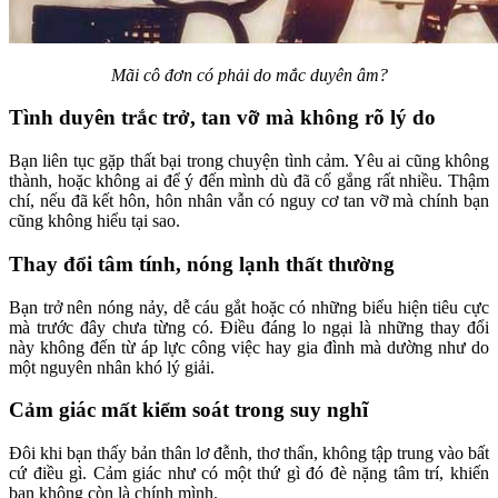
Mãi cô đơn có phải do mắc duyên âm?
Tình duyên trắc trở, tan vỡ mà không rõ lý do
Bạn liên tục gặp thất bại trong chuyện tình cảm. Yêu ai cũng không
thành, hoặc không ai để ý đến mình dù đã cố gắng rất nhiều. Thậm
chí, nếu đã kết hôn, hôn nhân vẫn có nguy cơ tan vỡ mà chính bạn
cũng không hiểu tại sao.
Thay đổi tâm tính, nóng lạnh thất thường
Bạn trở nên nóng nảy, dễ cáu gắt hoặc có những biểu hiện tiêu cực
mà trước đây chưa từng có. Điều đáng lo ngại là những thay đổi
này không đến từ áp lực công việc hay gia đình mà dường như do
một nguyên nhân khó lý giải.
Cảm giác mất kiểm soát trong suy nghĩ
Đôi khi bạn thấy bản thân lơ đễnh, thơ thẩn, không tập trung vào bất
cứ điều gì. Cảm giác như có một thứ gì đó đè nặng tâm trí, khiến
bạn không còn là chính mình.