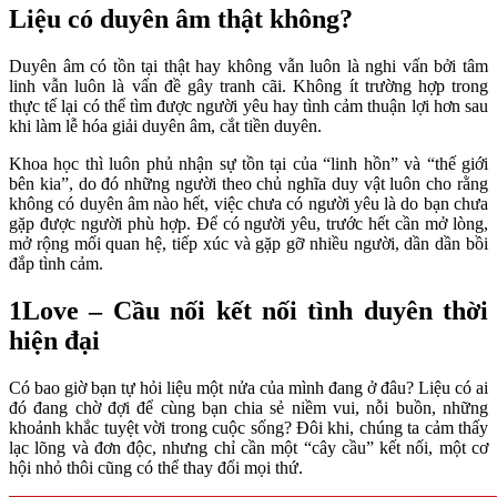
Liệu có duyên âm thật không?
Duyên âm có tồn tại thật hay không vẫn luôn là nghi vấn bởi tâm
linh vẫn luôn là vấn đề gây tranh cãi. Không ít trường hợp trong
thực tế lại có thể tìm được người yêu hay tình cảm thuận lợi hơn sau
khi làm lễ hóa giải duyên âm, cắt tiền duyên.
Khoa học thì luôn phủ nhận sự tồn tại của “linh hồn” và “thế giới
bên kia”, do đó những người theo chủ nghĩa duy vật luôn cho rằng
không có duyên âm nào hết, việc chưa có người yêu là do bạn chưa
gặp được người phù hợp. Để có người yêu, trước hết cần mở lòng,
mở rộng mối quan hệ, tiếp xúc và gặp gỡ nhiều người, dần dần bồi
đắp tình cảm.
1Love – Cầu nối kết nối tình duyên thời
hiện đại
Có bao giờ bạn tự hỏi liệu một nửa của mình đang ở đâu? Liệu có ai
đó đang chờ đợi để cùng bạn chia sẻ niềm vui, nỗi buồn, những
khoảnh khắc tuyệt vời trong cuộc sống? Đôi khi, chúng ta cảm thấy
lạc lõng và đơn độc, nhưng chỉ cần một “cây cầu” kết nối, một cơ
hội nhỏ thôi cũng có thể thay đổi mọi thứ.