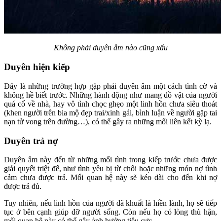
Không phải duyên âm nào cũng xấu
Duyên hiện kiếp
Đây là những trường hợp gặp phải duyên âm một cách tình cờ và
không hề biết trước. Những hành động như mang đồ vật của người
quá cố về nhà, hay vô tình chọc ghẹo một linh hồn chưa siêu thoát
(khen người trên bia mộ đẹp trai/xinh gái, bình luận về người gặp tai
nạn tử vong trên đường…), có thể gây ra những mối liên kết kỳ lạ.
Duyên trả nợ
Duyên âm này đến từ những mối tình trong kiếp trước chưa được
giải quyết triệt để, như tình yêu bị từ chối hoặc những món nợ tình
cảm chưa được trả. Mối quan hệ này sẽ kéo dài cho đến khi nợ
được trả đủ.
Tuy nhiên, nếu linh hồn của người đã khuất là hiền lành, họ sẽ tiếp
tục ở bên cạnh giúp đỡ người sống. Còn nếu họ có lòng thù hận,
mối quan hệ này có thể gây ảnh hưởng tiêu cực.