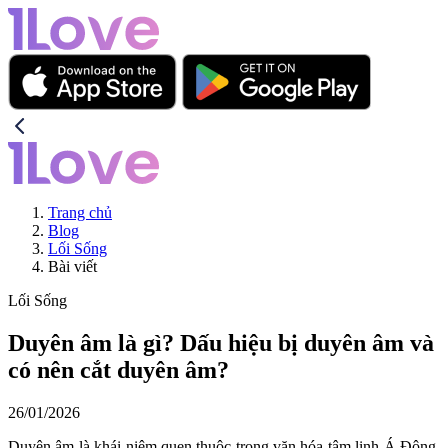
Trang chủ
Blog
Lối Sống
Bài viết
Lối Sống
Duyên âm là gì? Dấu hiệu bị duyên âm và
có nên cắt duyên âm?
26/01/2026
Duyên âm là khái niệm quen thuộc trong văn hóa tâm linh Á Đông,