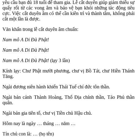
yêu cầu bạn đủ 18 tuổi để tham gia. Lễ cắt duyên giúp giảm thiểu sự
quấy rối từ các vong âm và bảo vệ bạn khỏi những tác động tiêu
cực. Việc cắt duyên âm có thể cần kiên trì và thành tâm, không phải
cắt một lần là được.
Văn khấn trong lễ cắt duyên âm chuẩn:
Nam mô A Di Đà Phật!
Nam mô A Di Đà Phật!
Nam mô A Di Đà Phật!
(lạy 3 lần)
Kính lạy: Chư Phật mười phương, chư vị Bồ Tát, chư Hiền Thánh
Tăng.
Ngài đương niên hành khiển Thái Tuế chí đức tôn thần.
Ngài bản cảnh Thành Hoàng, Thổ Địa chính thần, Táo Phủ thần
quân.
Ngài bản gia tiên tổ, chư vị Tiền chủ Hậu chủ.
Hôm nay là ngày … tháng … năm …
Tín chủ con là: … (họ tên)