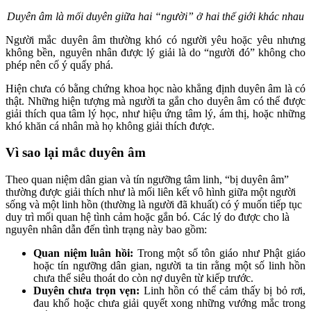
Duyên âm là mối duyên giữa hai “người” ở hai thế giới khác nhau
Người mắc duyên âm thường khó có người yêu hoặc yêu nhưng
không bền, nguyên nhân được lý giải là do “người đó” không cho
phép nên cố ý quấy phá.
Hiện chưa có bằng chứng khoa học nào khẳng định duyên âm là có
thật. Những hiện tượng mà người ta gắn cho duyên âm có thể được
giải thích qua tâm lý học, như hiệu ứng tâm lý, ám thị, hoặc những
khó khăn cá nhân mà họ không giải thích được.
Vì sao lại mắc duyên âm
Theo quan niệm dân gian và tín ngưỡng tâm linh, “bị duyên âm”
thường được giải thích như là mối liên kết vô hình giữa một người
sống và một linh hồn (thường là người đã khuất) có ý muốn tiếp tục
duy trì mối quan hệ tình cảm hoặc gắn bó. Các lý do được cho là
nguyên nhân dẫn đến tình trạng này bao gồm:
Quan niệm luân hồi:
Trong một số tôn giáo như Phật giáo
hoặc tín ngưỡng dân gian, người ta tin rằng một số linh hồn
chưa thể siêu thoát do còn nợ duyên từ kiếp trước.
Duyên chưa trọn vẹn:
Linh hồn có thể cảm thấy bị bỏ rơi,
đau khổ hoặc chưa giải quyết xong những vướng mắc trong