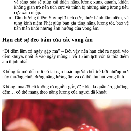
và sáng sủa sẽ giúp cải thiện năng lượng xung quanh, khiến
không gian trở nên tích cực và tránh bị những năng lượng tiêu
cực xâm nhập.
Tâm hướng thiện: Suy nghĩ tích cực, thực hành tâm niệm, và
tụng kinh niệm Phật giúp bạn gia tăng năng lượng tốt, bảo vệ
bản thân khỏi những ảnh hưởng của vong âm.
Hạn chế sự đeo bám của các vong âm
“Đi đêm lắm có ngày gặp ma” – Bởi vậy nên hạn chế ra ngoài vào
đêm khuya, nhất là vào ngày mùng 1 và 15 âm lịch vốn là thời điểm
âm thịnh nhất.
Không tò mò đến nơi có tai nạn hoặc người chết trẻ bởi những nơi
này thường chứa đựng năng lượng âm và có thể thu hút vong linh.
Không mua đồ cũ không rõ nguồn gốc, đặc biệt là quần áo, giường,
đệm… có thể mang theo năng lượng của người đã khuất.