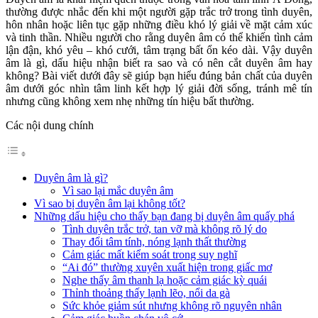
thường được nhắc đến khi một người gặp trắc trở trong tình duyên,
hôn nhân hoặc liên tục gặp những điều khó lý giải về mặt cảm xúc
và tinh thần. Nhiều người cho rằng duyên âm có thể khiến tình cảm
lận đận, khó yêu – khó cưới, tâm trạng bất ổn kéo dài. Vậy duyên
âm là gì, dấu hiệu nhận biết ra sao và có nên cắt duyên âm hay
không? Bài viết dưới đây sẽ giúp bạn hiểu đúng bản chất của duyên
âm dưới góc nhìn tâm linh kết hợp lý giải đời sống, tránh mê tín
nhưng cũng không xem nhẹ những tín hiệu bất thường.
Các nội dung chính
Duyên âm là gì?
Vì sao lại mắc duyên âm
Vì sao bị duyên âm lại không tốt?
Những dấu hiệu cho thấy bạn đang bị duyên âm quấy phá
Tình duyên trắc trở, tan vỡ mà không rõ lý do
Thay đổi tâm tính, nóng lạnh thất thường
Cảm giác mất kiểm soát trong suy nghĩ
“Ai đó” thường xuyên xuất hiện trong giấc mơ
Nghe thấy âm thanh lạ hoặc cảm giác kỳ quái
Thỉnh thoảng thấy lạnh lẽo, nổi da gà
Sức khỏe giảm sút nhưng không rõ nguyên nhân