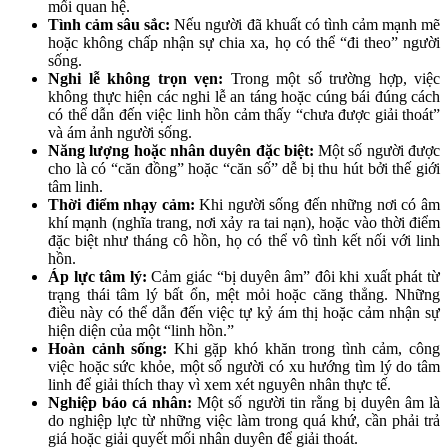
mối quan hệ.
Tình cảm sâu sắc:
Nếu người đã khuất có tình cảm mạnh mẽ
hoặc không chấp nhận sự chia xa, họ có thể “đi theo” người
sống.
Nghi lễ không trọn vẹn:
Trong một số trường hợp, việc
không thực hiện các nghi lễ an táng hoặc cúng bái đúng cách
có thể dẫn đến việc linh hồn cảm thấy “chưa được giải thoát”
và ám ảnh người sống.
Năng lượng hoặc nhân duyên đặc biệt:
Một số người được
cho là có “căn đồng” hoặc “căn số” dễ bị thu hút bởi thế giới
tâm linh.
Thời điểm nhạy cảm:
Khi người sống đến những nơi có âm
khí mạnh (nghĩa trang, nơi xảy ra tai nạn), hoặc vào thời điểm
đặc biệt như tháng cô hồn, họ có thể vô tình kết nối với linh
hồn.
Áp lực tâm lý:
Cảm giác “bị duyên âm” đôi khi xuất phát từ
trạng thái tâm lý bất ổn, mệt mỏi hoặc căng thẳng. Những
điều này có thể dẫn đến việc tự kỷ ám thị hoặc cảm nhận sự
hiện diện của một “linh hồn.”
Hoàn cảnh sống:
Khi gặp khó khăn trong tình cảm, công
việc hoặc sức khỏe, một số người có xu hướng tìm lý do tâm
linh để giải thích thay vì xem xét nguyên nhân thực tế.
Nghiệp báo cá nhân:
Một số người tin rằng bị duyên âm là
do nghiệp lực từ những việc làm trong quá khứ, cần phải trả
giá hoặc giải quyết mối nhân duyên để giải thoát.