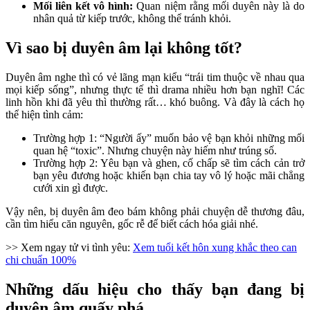
Mối liên kết vô hình:
Quan niệm rằng mối duyên này là do
nhân quả từ kiếp trước, không thể tránh khỏi.
Vì sao bị duyên âm lại không tốt?
Duyên âm nghe thì có vẻ lãng mạn kiểu “trái tim thuộc về nhau qua
mọi kiếp sống”, nhưng thực tế thì drama nhiều hơn bạn nghĩ! Các
linh hồn khi đã yêu thì thường rất… khó buông. Và đây là cách họ
thể hiện tình cảm:
Trường hợp 1: “Người ấy” muốn bảo vệ bạn khỏi những mối
quan hệ “toxic”. Nhưng chuyện này hiếm như trúng số.
Trường hợp 2: Yêu bạn và ghen, cố chấp sẽ tìm cách cản trở
bạn yêu đương hoặc khiến bạn chia tay vô lý hoặc mãi chẳng
cưới xin gì được.
Vậy nên, bị duyên âm đeo bám không phải chuyện dễ thương đâu,
cần tìm hiểu căn nguyên, gốc rễ để biết cách hóa giải nhé.
>> Xem ngay tử vi tình yêu:
Xem tuổi kết hôn xung khắc theo can
chi chuẩn 100%
Những dấu hiệu cho thấy bạn đang bị
duyên âm quấy phá