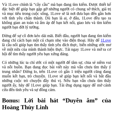
Và 1Love chính là “cây cầu” mà bạn đang tìm kiếm. Được thiết kế
đặc biệt để giúp bạn gặp gỡ những người có chung sở thích, giá trị
và mục tiêu trong cuộc sống, 1Love sẽ là nơi đưa bạn đến gần hơn
với tình yêu chân thành. Dù bạn là ai, ở đâu, 1Love đều tạo ra
không gian an toàn và ấm áp để bạn kết nối, giao lưu và tìm kiếm
người bạn đời lý tưởng.
Đừng để sự cô đơn kéo dài mãi. Biết đâu, người bạn đang tìm kiếm
đang chỉ cách bạn một cú chạm nhẹ vào điện thoại. Hãy để
1Love
là cầu nối giúp bạn tìm thấy tình yêu đích thực, biến những ước mơ
về một nửa của mình thành hiện thực. Tải ngay 1Love và mở ra cơ
hội để tìm thấy người yêu bạn xứng đáng.
Có những lúc ta chỉ ước có một người để tâm sự, chia sẻ niềm vui
và nỗi buồn. Bạn đang đọc bài viết này mà vẫn chưa tìm thấy ý
trung nhân? Đừng lo, trên 1Love có gần 1 triệu người cũng đang
muốn kết bạn, trò chuyện. 1Love sẽ giúp bạn kết nối và bắt đầu
những cuộc trò chuyện đầy thú vị. Nếu bạn vẫn chưa tìm thấy
người ấy, hãy để 1Love giúp bạn. Tải ứng dụng ngay để mở cánh
cửa đến tình yêu và sự đồng cảm.
Bonus: Lời bài hát “Duyên âm” của
Hoàng Thùy Linh