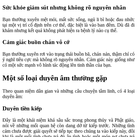
Sức khỏe giảm sút nhưng không rõ nguyên nhân
Bạn thường xuyên mệt mỏi, mất sức sống, ngủ li bì hoặc đau nhức
tại một vị trí cố định trên cơ thể, đặc biệt là vào ban đêm. Dù đã đi
khám nhưng kết quả không phát hiện ra bệnh lý nào cụ thể.
Cảm giác buồn chán vô cớ
Bạn thường xuyên rơi vào trạng thái buồn bã, chán nản, thậm chí có
ý nghĩ tiêu cực mà không rõ nguyên nhân. Cảm giác này giống như
có một sức mạnh vô hình tác động lên tinh thần của bạn.
Một số loại duyên âm thường gặp
Theo quan niệm dân gian và những câu chuyện tâm linh, có 4 loại
duyên âm:
Duyên tiền kiếp
Đây là một khái niệm khá sâu sắc trong phong thủy và Phật giáo,
nói về những mối quan hệ còn dang dở từ kiếp trước. Những tình
cảm chưa được giải quyết sẽ tiếp tục theo chúng ta vào kiếp này, đôi
khi là một mối tình chưa trả đủ ân tình hoặc một món nợ chưa trả