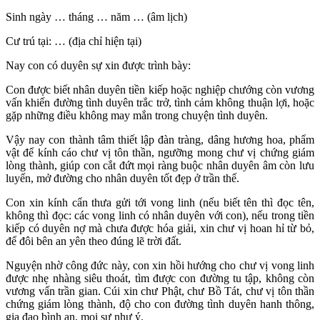
Sinh ngày … tháng … năm … (âm lịch)
Cư trú tại: … (địa chỉ hiện tại)
Nay con có duyên sự xin được trình bày:
Con được biết nhân duyên tiền kiếp hoặc nghiệp chướng còn vương
vấn khiến đường tình duyên trắc trở, tình cảm không thuận lợi, hoặc
gặp những điều không may mắn trong chuyện tình duyên.
Vậy nay con thành tâm thiết lập đàn tràng, dâng hương hoa, phẩm
vật để kính cáo chư vị tôn thần, ngưỡng mong chư vị chứng giám
lòng thành, giúp con cắt đứt mọi ràng buộc nhân duyên âm còn lưu
luyến, mở đường cho nhân duyên tốt đẹp ở trần thế.
Con xin kính cẩn thưa gửi tới vong linh (nếu biết tên thì đọc tên,
không thì đọc: các vong linh có nhân duyên với con), nếu trong tiền
kiếp có duyên nợ mà chưa được hóa giải, xin chư vị hoan hỉ từ bỏ,
để đôi bên an yên theo đúng lẽ trời đất.
Nguyện nhờ công đức này, con xin hồi hướng cho chư vị vong linh
được nhẹ nhàng siêu thoát, tìm được con đường tu tập, không còn
vương vấn trần gian. Cúi xin chư Phật, chư Bồ Tát, chư vị tôn thần
chứng giám lòng thành, độ cho con đường tình duyên hanh thông,
gia đạo bình an, mọi sự như ý.