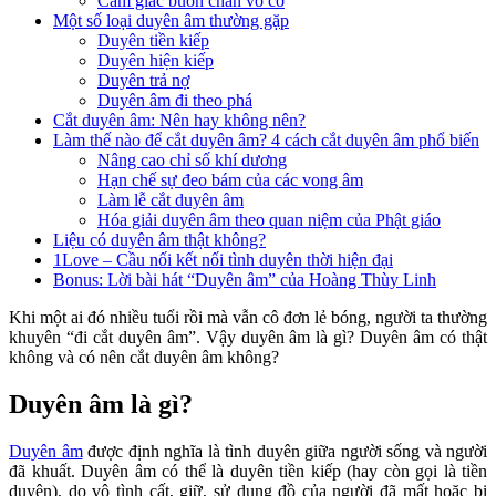
Cảm giác buồn chán vô cớ
Một số loại duyên âm thường gặp
Duyên tiền kiếp
Duyên hiện kiếp
Duyên trả nợ
Duyên âm đi theo phá
Cắt duyên âm: Nên hay không nên?
Làm thế nào để cắt duyên âm? 4 cách cắt duyên âm phổ biến
Nâng cao chỉ số khí dương
Hạn chế sự đeo bám của các vong âm
Làm lễ cắt duyên âm
Hóa giải duyên âm theo quan niệm của Phật giáo
Liệu có duyên âm thật không?
1Love – Cầu nối kết nối tình duyên thời hiện đại
Bonus: Lời bài hát “Duyên âm” của Hoàng Thùy Linh
Khi một ai đó nhiều tuổi rồi mà vẫn cô đơn lẻ bóng, người ta thường
khuyên “đi cắt duyên âm”. Vậy duyên âm là gì? Duyên âm có thật
không và có nên cắt duyên âm không?
Duyên âm là gì?
Duyên âm
được định nghĩa là tình duyên giữa người sống và người
đã khuất. Duyên âm có thể là duyên tiền kiếp (hay còn gọi là tiền
duyên), do vô tình cất, giữ, sử dụng đồ của người đã mất hoặc bị