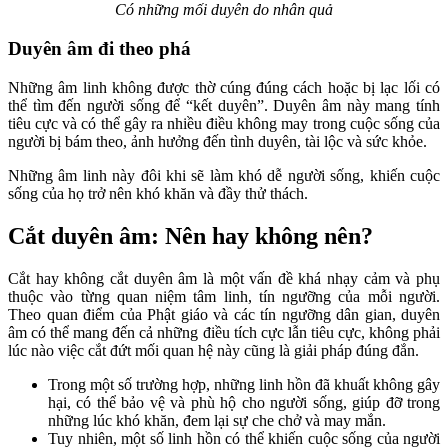
Có những mối duyên do nhân quả
Duyên âm đi theo phá
Những âm linh không được thờ cúng đúng cách hoặc bị lạc lối có
thể tìm đến người sống để “kết duyên”. Duyên âm này mang tính
tiêu cực và có thể gây ra nhiều điều không may trong cuộc sống của
người bị bám theo, ảnh hưởng đến tình duyên, tài lộc và sức khỏe.
Những âm linh này đôi khi sẽ làm khó dễ người sống, khiến cuộc
sống của họ trở nên khó khăn và đầy thử thách.
Cắt duyên âm: Nên hay không nên?
Cắt hay không cắt duyên âm là một vấn đề khá nhạy cảm và phụ
thuộc vào từng quan niệm tâm linh, tín ngưỡng của mỗi người.
Theo quan điểm của Phật giáo và các tín ngưỡng dân gian, duyên
âm có thể mang đến cả những điều tích cực lẫn tiêu cực, không phải
lúc nào việc cắt đứt mối quan hệ này cũng là giải pháp đúng đắn.
Trong một số trường hợp, những linh hồn đã khuất không gây
hại, có thể bảo vệ và phù hộ cho người sống, giúp đỡ trong
những lúc khó khăn, đem lại sự che chở và may mắn.
Tuy nhiên, một số linh hồn có thể khiến cuộc sống của người