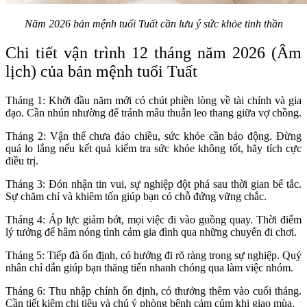
Năm 2026 bản mệnh tuổi Tuất cần lưu ý sức khỏe tinh thần
Chi tiết vận trình 12 tháng năm 2026 (Âm
lịch) của bản mệnh tuổi Tuất
Tháng 1: Khởi đầu năm mới có chút phiền lòng về tài chính và gia
đạo. Cần nhún nhường để tránh mâu thuẫn leo thang giữa vợ chồng.
Tháng 2: Vận thế chưa đảo chiều, sức khỏe cần báo động. Đừng
quá lo lắng nếu kết quả kiểm tra sức khỏe không tốt, hãy tích cực
điều trị.
Tháng 3: Đón nhận tin vui, sự nghiệp đột phá sau thời gian bế tắc.
Sự chăm chỉ và khiêm tốn giúp bạn có chỗ đứng vững chắc.
Tháng 4: Áp lực giảm bớt, mọi việc đi vào guồng quay. Thời điểm
lý tưởng để hâm nóng tình cảm gia đình qua những chuyến đi chơi.
Tháng 5: Tiếp đà ổn định, có hướng đi rõ ràng trong sự nghiệp. Quý
nhân chỉ dẫn giúp bạn thăng tiến nhanh chóng qua làm việc nhóm.
Tháng 6: Thu nhập chính ổn định, có thưởng thêm vào cuối tháng.
Cần tiết kiệm chi tiêu và chú ý phòng bệnh cảm cúm khi giao mùa.