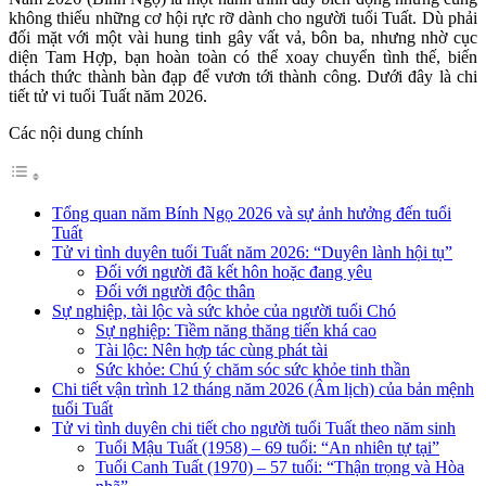
không thiếu những cơ hội rực rỡ dành cho người tuổi Tuất. Dù phải
đối mặt với một vài hung tinh gây vất vả, bôn ba, nhưng nhờ cục
diện Tam Hợp, bạn hoàn toàn có thể xoay chuyển tình thế, biến
thách thức thành bàn đạp để vươn tới thành công. Dưới đây là chi
tiết tử vi tuổi Tuất năm 2026.
Các nội dung chính
Tổng quan năm Bính Ngọ 2026 và sự ảnh hưởng đến tuổi
Tuất
Tử vi tình duyên tuổi Tuất năm 2026: “Duyên lành hội tụ”
Đối với người đã kết hôn hoặc đang yêu
Đối với người độc thân
Sự nghiệp, tài lộc và sức khỏe của người tuổi Chó
Sự nghiệp: Tiềm năng thăng tiến khá cao
Tài lộc: Nên hợp tác cùng phát tài
Sức khỏe: Chú ý chăm sóc sức khỏe tinh thần
Chi tiết vận trình 12 tháng năm 2026 (Âm lịch) của bản mệnh
tuổi Tuất
Tử vi tình duyên chi tiết cho người tuổi Tuất theo năm sinh
Tuổi Mậu Tuất (1958) – 69 tuổi: “An nhiên tự tại”
Tuổi Canh Tuất (1970) – 57 tuổi: “Thận trọng và Hòa