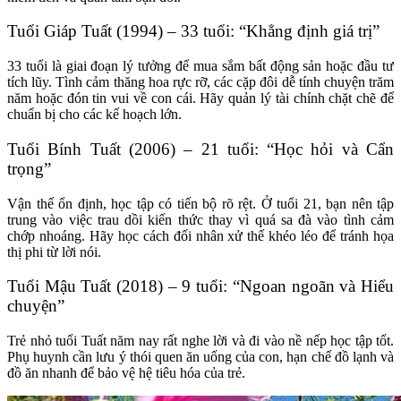
Tuổi Giáp Tuất (1994) – 33 tuổi: “Khẳng định giá trị”
33 tuổi là giai đoạn lý tưởng để mua sắm bất động sản hoặc đầu tư
tích lũy. Tình cảm thăng hoa rực rỡ, các cặp đôi dễ tính chuyện trăm
năm hoặc đón tin vui về con cái. Hãy quản lý tài chính chặt chẽ để
chuẩn bị cho các kế hoạch lớn.
Tuổi Bính Tuất (2006) – 21 tuổi: “Học hỏi và Cẩn
trọng”
Vận thế ổn định, học tập có tiến bộ rõ rệt. Ở tuổi 21, bạn nên tập
trung vào việc trau dồi kiến thức thay vì quá sa đà vào tình cảm
chớp nhoáng. Hãy học cách đối nhân xử thế khéo léo để tránh họa
thị phi từ lời nói.
Tuổi Mậu Tuất (2018) – 9 tuổi: “Ngoan ngoãn và Hiểu
chuyện”
Trẻ nhỏ tuổi Tuất năm nay rất nghe lời và đi vào nề nếp học tập tốt.
Phụ huynh cần lưu ý thói quen ăn uống của con, hạn chế đồ lạnh và
đồ ăn nhanh để bảo vệ hệ tiêu hóa của trẻ.