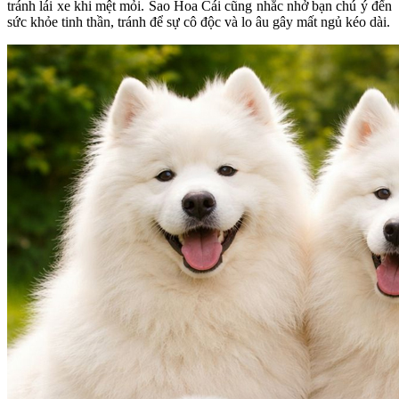
tránh lái xe khi mệt mỏi. Sao Hoa Cái cũng nhắc nhở bạn chú ý đến
sức khỏe tinh thần, tránh để sự cô độc và lo âu gây mất ngủ kéo dài.