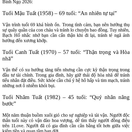
Bính Ngọ 2026:
Tuổi Mậu Tuất (1958) – 69 tuổi: “An nhiên tự tại”
Vận trình tuổi 69 khá bình ổn. Trong tình cảm, bạn nên hưởng thụ
sự quây quần của con cháu và tránh lo chuyện bao đồng. Tuy nhiên,
Bạch Hổ nhắc nhở bạn cần cẩn thận khi đi lại, tránh té ngã ảnh
hưởng đến xương khớp.
Tuổi Canh Tuất (1970) – 57 tuổi: “Thận trọng và Hòa
nhã”
Vận thế có xu hướng tăng tiến nhưng cần cực kỳ thận trọng trong
đầu tư tài chính. Trong gia đình, hãy giữ thái độ hòa nhã để tránh
tiểu nhân đặt điều. Sức khỏe cần chú ý hệ hô hấp và tim mạch, tránh
những nơi ô nhiễm khói bụi.
Tuổi Nhâm Tuất (1982) – 45 tuổi: “Quý nhân nâng
bước”
Một năm thuận buồm xuôi gió cho sự nghiệp và tài vận. Người độc
thân tuổi này có vận đào hoa vượng, dễ tìm thấy người đồng điệu
trên 1Love. Người đã có gia đình cần cân bằng tốt hơn giữa việc
kiếm tiền và quan tâm bạn đời.