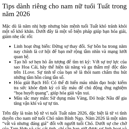
Tips dành riêng cho nam nữ tuổi Tuất trong
năm 2026
Mặc dù là năm nhị hợp nhưng bản mệnh tuổi Tuất khó tránh khỏi
một số khó khăn. Dưới đây là một số biện pháp giúp bạn hóa giải,
giảm nhẹ rắc rối:
Linh hoạt ứng biến: Đừng sợ thay đổi. Sự bôn ba trong năm
nay chính là cơ hội để bạn mở rộng tầm nhìn và mạng lưới
quan hệ.
Tạo hồ sơ hẹn hò ấn tượng để tìm tri kỷ: Với sự trợ lực của
sao Hoa Cái, hãy thể hiện tài năng và gu thẩm mỹ độc đáo
trên 1Love. Sự tinh tế của bạn sẽ là thỏi nam châm thu hút
những tâm hồn cùng tần số.
Hóa giải Bạch Hổ: Có thể đi hiến máu nhân đạo hoặc kiểm
tra sức khỏe định kỳ có lấy máu để chủ động ứng nghiệm
“họa huyết quang”, giúp hóa giải vận xui.
Màu sắc may mắn: Sử dụng màu Vàng, Đỏ hoặc Nâu để gia
tăng vận khí và sự tự tin.
Trên đây là toàn bộ tử vi tuổi Tuất năm 2026, đặc biệt là tử vi tình
duyên cho nam nữ tuổi Chó năm Bính Ngọ. Năm 2026 là một năm
“vất vả nhưng đáng giá” đối với người tuổi Chó. Dưới sự che chở
của Tam Hợp và các cát tinh, chỉ cần bạn giữ được sự linh hoạt và