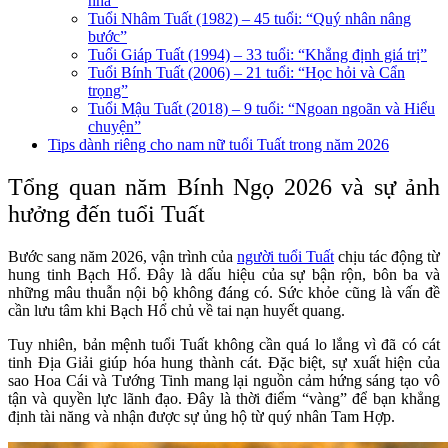
nhã”
Tuổi Nhâm Tuất (1982) – 45 tuổi: “Quý nhân nâng
bước”
Tuổi Giáp Tuất (1994) – 33 tuổi: “Khẳng định giá trị”
Tuổi Bính Tuất (2006) – 21 tuổi: “Học hỏi và Cẩn
trọng”
Tuổi Mậu Tuất (2018) – 9 tuổi: “Ngoan ngoãn và Hiểu
chuyện”
Tips dành riêng cho nam nữ tuổi Tuất trong năm 2026
Tổng quan năm Bính Ngọ 2026 và sự ảnh
hưởng đến tuổi Tuất
Bước sang năm 2026, vận trình của
người tuổi Tuất
chịu tác động từ
hung tinh Bạch Hổ. Đây là dấu hiệu của sự bận rộn, bôn ba và
những mâu thuẫn nội bộ không đáng có. Sức khỏe cũng là vấn đề
cần lưu tâm khi Bạch Hổ chủ về tai nạn huyết quang.
Tuy nhiên, bản mệnh tuổi Tuất không cần quá lo lắng vì đã có cát
tinh Địa Giải giúp hóa hung thành cát. Đặc biệt, sự xuất hiện của
sao Hoa Cái và Tướng Tinh mang lại nguồn cảm hứng sáng tạo vô
tận và quyền lực lãnh đạo. Đây là thời điểm “vàng” để bạn khẳng
định tài năng và nhận được sự ủng hộ từ quý nhân Tam Hợp.