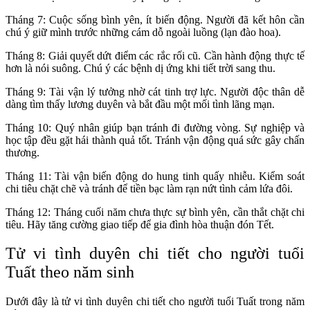
Tháng 7: Cuộc sống bình yên, ít biến động. Người đã kết hôn cần
chú ý giữ mình trước những cám dỗ ngoài luồng (lạn đào hoa).
Tháng 8: Giải quyết dứt điểm các rắc rối cũ. Cần hành động thực tế
hơn là nói suông. Chú ý các bệnh dị ứng khi tiết trời sang thu.
Tháng 9: Tài vận lý tưởng nhờ cát tinh trợ lực. Người độc thân dễ
dàng tìm thấy lương duyên và bắt đầu một mối tình lãng mạn.
Tháng 10: Quý nhân giúp bạn tránh đi đường vòng. Sự nghiệp và
học tập đều gặt hái thành quả tốt. Tránh vận động quá sức gây chấn
thương.
Tháng 11: Tài vận biến động do hung tinh quấy nhiễu. Kiểm soát
chi tiêu chặt chẽ và tránh để tiền bạc làm rạn nứt tình cảm lứa đôi.
Tháng 12: Tháng cuối năm chưa thực sự bình yên, cần thắt chặt chi
tiêu. Hãy tăng cường giao tiếp để gia đình hòa thuận đón Tết.
Tử vi tình duyên chi tiết cho người tuổi
Tuất theo năm sinh
Dưới đây là tử vi tình duyên chi tiết cho người tuổi Tuất trong năm