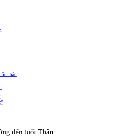
n
tuổi Thân
”
”
c”
ởng đến tuổi Thân