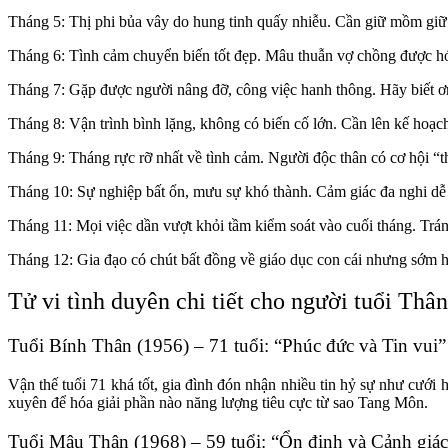
Tháng 5: Thị phi bủa vây do hung tinh quấy nhiễu. Cần giữ mồm giữ
Tháng 6: Tình cảm chuyển biến tốt đẹp. Mâu thuẫn vợ chồng được hóa 
Tháng 7: Gặp được người nâng đỡ, công việc hanh thông. Hãy biết ơn
Tháng 8: Vận trình bình lặng, không có biến cố lớn. Cần lên kế hoạch 
Tháng 9: Tháng rực rỡ nhất về tình cảm. Người độc thân có cơ hội “th
Tháng 10: Sự nghiệp bất ổn, mưu sự khó thành. Cảm giác đa nghi dễ 
Tháng 11: Mọi việc dần vượt khỏi tầm kiểm soát vào cuối tháng. Tránh
Tháng 12: Gia đạo có chút bất đồng về giáo dục con cái nhưng sớm hò
Tử vi tình duyên chi tiết cho người tuổi Thâ
Tuổi Bính Thân (1956) – 71 tuổi: “Phúc đức và Tin vui”
Vận thế tuổi 71 khá tốt, gia đình đón nhận nhiều tin hỷ sự như cưới
xuyên để hóa giải phần nào năng lượng tiêu cực từ sao Tang Môn.
Tuổi Mậu Thân (1968) – 59 tuổi: “Ổn định và Cảnh giác