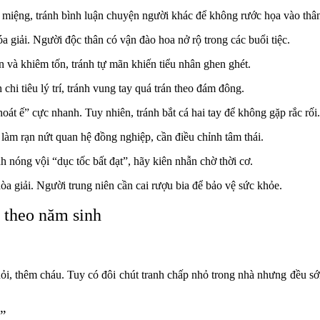
 miệng, tránh bình luận chuyện người khác để không rước họa vào thâ
giải. Người độc thân có vận đào hoa nở rộ trong các buổi tiệc.
 và khiêm tốn, tránh tự mãn khiến tiểu nhân ghen ghét.
chi tiêu lý trí, tránh vung tay quá trán theo đám đông.
oát ế” cực nhanh. Tuy nhiên, tránh bắt cá hai tay để không gặp rắc rối.
làm rạn nứt quan hệ đồng nghiệp, cần điều chỉnh tâm thái.
 nóng vội “dục tốc bất đạt”, hãy kiên nhẫn chờ thời cơ.
a giải. Người trung niên cần cai rượu bia để bảo vệ sức khỏe.
n theo năm sinh
 hỏi, thêm cháu. Tuy có đôi chút tranh chấp nhỏ trong nhà nhưng đều 
”