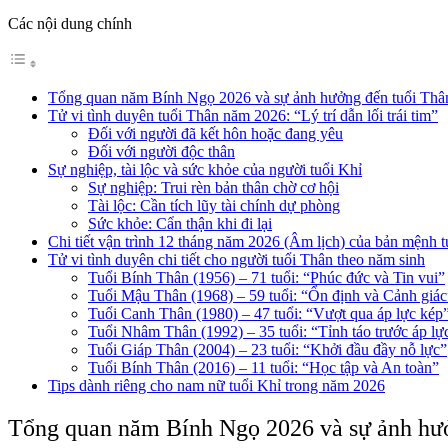
Các nội dung chính
Tổng quan năm Bính Ngọ 2026 và sự ảnh hưởng đến tuổi Thâ
Tử vi tình duyên tuổi Thân năm 2026: “Lý trí dẫn lối trái tim”
Đối với người đã kết hôn hoặc đang yêu
Đối với người độc thân
Sự nghiệp, tài lộc và sức khỏe của người tuổi Khỉ
Sự nghiệp: Trui rèn bản thân chờ cơ hội
Tài lộc: Cần tích lũy tài chính dự phòng
Sức khỏe: Cẩn thận khi đi lại
Chi tiết vận trình 12 tháng năm 2026 (Âm lịch) của bản mệnh 
Tử vi tình duyên chi tiết cho người tuổi Thân theo năm sinh
Tuổi Bính Thân (1956) – 71 tuổi: “Phúc đức và Tin vui”
Tuổi Mậu Thân (1968) – 59 tuổi: “Ổn định và Cảnh giác
Tuổi Canh Thân (1980) – 47 tuổi: “Vượt qua áp lực kép
Tuổi Nhâm Thân (1992) – 35 tuổi: “Tỉnh táo trước áp lự
Tuổi Giáp Thân (2004) – 23 tuổi: “Khởi đầu đầy nỗ lực”
Tuổi Bính Thân (2016) – 11 tuổi: “Học tập và An toàn”
Tips dành riêng cho nam nữ tuổi Khỉ trong năm 2026
Tổng quan năm Bính Ngọ 2026 và sự ảnh hư