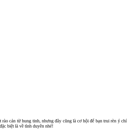
t rào cản từ hung tinh, nhưng đây cũng là cơ hội để bạn trui rèn ý chí
ặc biệt là về tình duyên nhé!