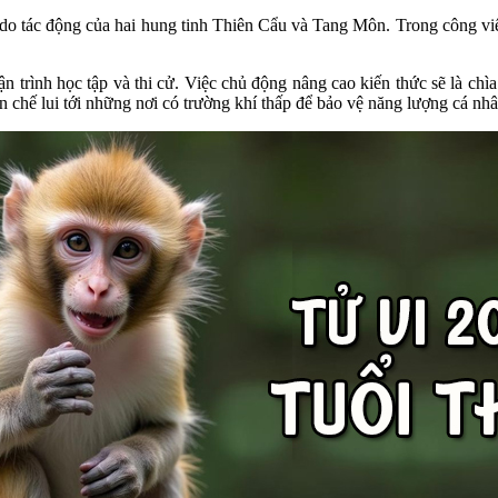
o tác động của hai hung tinh Thiên Cẩu và Tang Môn. Trong công việc
ận trình học tập và thi cử. Việc chủ động nâng cao kiến thức sẽ là ch
n chế lui tới những nơi có trường khí thấp để bảo vệ năng lượng cá nhâ