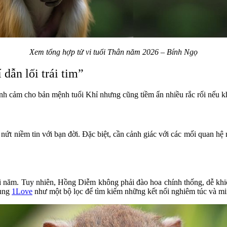
Xem tổng hợp tử vi tuổi Thân năm 2026 – Bính Ngọ
dẫn lối trái tim”
h cảm cho bản mệnh tuổi Khỉ nhưng cũng tiềm ẩn nhiều rắc rối nếu kh
 nứt niềm tin với bạn đời. Đặc biệt, cần cảnh giác với các mối quan hệ
cuối năm. Tuy nhiên, Hồng Diễm không phải đào hoa chính thống, dễ kh
dụng
1Love
như một bộ lọc để tìm kiếm những kết nối nghiêm túc và min