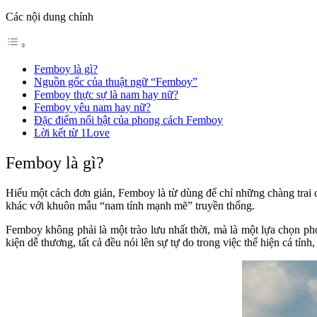
Các nội dung chính
Femboy là gì?
Nguồn gốc của thuật ngữ “Femboy”
Femboy thực sự là nam hay nữ?
Femboy yêu nam hay nữ?
Đặc điểm nổi bật của phong cách Femboy
Lời kết từ 1Love
Femboy là gì?
Hiểu một cách đơn giản, Femboy là từ dùng để chỉ những chàng trai 
khác với khuôn mẫu “nam tính mạnh mẽ” truyền thống.
Femboy không phải là một trào lưu nhất thời, mà là một lựa chọn ph
kiện dễ thương, tất cả đều nói lên sự tự do trong việc thể hiện cá tín