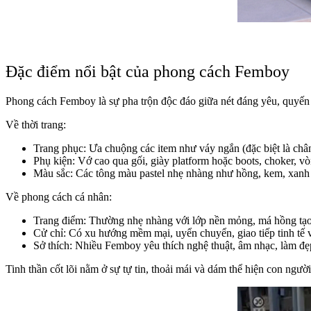
Đặc điểm nổi bật của phong cách Femboy
Phong cách Femboy là sự pha trộn độc đáo giữa nét đáng yêu, quyến 
Về thời trang:
Trang phục: Ưa chuộng các item như váy ngắn (đặc biệt là chân v
Phụ kiện: Vớ cao qua gối, giày platform hoặc boots, choker, vòn
Màu sắc: Các tông màu pastel nhẹ nhàng như hồng, kem, xanh p
Về phong cách cá nhân:
Trang điểm: Thường nhẹ nhàng với lớp nền mỏng, má hồng tạo 
Cử chỉ: Có xu hướng mềm mại, uyển chuyển, giao tiếp tinh tế 
Sở thích: Nhiều Femboy yêu thích nghệ thuật, âm nhạc, làm đẹp
Tinh thần cốt lõi nằm ở sự tự tin, thoải mái và dám thể hiện con ng