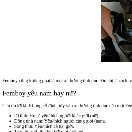
Femboy cũng không phải là một xu hướng tính dục. Đó chỉ là cách họ 
Femboy yêu nam hay nữ?
Câu trả lời là: Không cố định, tùy vào xu hướng tính dục của một Fe
Dị tính: Họ sẽ yêu/thích người khác giới (nữ).
Đồng tính nam: Yêu/thích người cùng giới (nam).
Song tính: Yêu/thích cả hai giới.
Toàn tính: Bị thu hút bởi mọi giới tính.