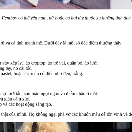
Femboy có thể yêu nam, nữ hoặc cả hai tùy thuộc xu hướng tính dục
rũ và cá tính mạnh mẽ. Dưới đây là một số đặc điểm thường thấy:
áy xếp ly), áo croptop, áo trễ vai, quần bó, áo lưới.
g tay, nơ cài tóc.
astel, hoặc các màu cổ điển như đen, trắng.
sự tươi tắn, son màu ngọt ngào và điểm nhấn ở mắt.
và giàu cảm xúc.
 và các hoạt động sáng tạo.
ười thật của mình. Họ không ngại phá vỡ các khuôn mẫu để tôn vinh vẻ đ