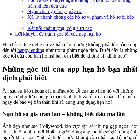
Lọc và kiểm duyệt người dùng – Giảm tối đa những
trải nghiệm tiêu cực
Ngăn chặn gạ tình, quấy rối
Xử lý nhanh chóng các hồ sơ vi phạm và hồ sơ bị báo
cáo
Kết nối chất lượng, có giá trị cao
Lời khuyên để tránh góc tối của app hẹn hò
Hẹn hò online nghe có vẻ hấp dẫn, nhưng không phải lúc nào cũng
dẫn tới
happy ending
như trong phim ngôn tình. Dưới đây là những
góc tối của app hẹn hò mà bạn cần biết để không bị “dính trap”!
Những góc tối của app hẹn hò bạn nhất
định phải biết
Ẩn sau sự hào nhoáng là những góc tối của app hẹn hò với những
nguy cơ như lừa đảo, giả mạo danh tính và rủi ro an toàn. Tìm hiểu
ngay để bảo vệ bản thân khi sử dụng ứng dụng hẹn hò!
Nạn hồ sơ giả tràn lan – không biết đâu mà lần
Ảnh đẹp như sao Hollywood, bio cực xịn sò nhưng gặp ngoài đời
thì… không như mơ! Nhiều người dùng app tạo hồ sơ giả, dùng ảnh
người khác hoặc “tút” ảnh đến mức không còn nhận ra. Tệ hơn, có