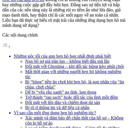
hay những cuộc gặp gỡ đầy hứa hẹn. Đằng sau sự tiện lợi và hấp
dẫn của các nền tảng này là những rủi ro tiềm ẩn như lừa đảo, giả
mạo danh tính, hay thậm chí là các mối nguy về an toàn cá nhân.
Liệu bạn đã thực sự hiểu rõ mặt trái của những ứng dụng hẹn hò mà
mình đang sử dụng?
Các nội dung chính
Những góc tối của app hẹn hò bạn nhất định phải biết
Nạn hồ sơ giả tràn lan – không biết đâu mà lần
Đối mặt với Ghosting – khi đối tác bùng kèo phút chót
Mất thời gian với những người hẹn hò không nghiêm
túc
Bị “bùng” tiền ăn chơi khi hẹn hò, là nạn nhân của “ăn
chùa, chơi chùa”
Dễ bị “yêu râu xanh” gạ tình, lạm dụng
Trở thành “rau sạch” hoặc đối tác của tình một đêm
Đối mặt với lừa đảo và chiếm đoạt tài sản
Bị rò rỉ thông tin và dữ liệu cá nhân
Vì sao cần một ứng dụng hẹn hò nghiêm túc?
Xác minh và đảm bảo độ chân thật của hồ sơ – Không
còn lo hồ sơ ảo