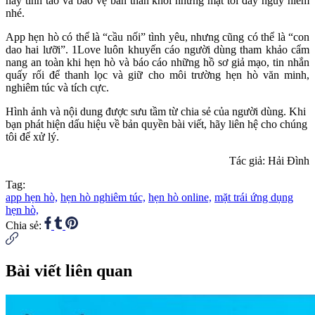
hãy tỉnh táo và bảo vệ bản thân khỏi những mặt tối đầy nguy hiểm
nhé.
App hẹn hò có thể là “cầu nối” tình yêu, nhưng cũng có thể là “con
dao hai lưỡi”. 1Love luôn khuyến cáo người dùng tham khảo cẩm
nang an toàn khi hẹn hò và báo cáo những hồ sơ giả mạo, tin nhắn
quấy rối để thanh lọc và giữ cho môi trường hẹn hò văn minh,
nghiêm túc và tích cực.
Hình ảnh và nội dung được sưu tầm từ chia sẻ của người dùng. Khi
bạn phát hiện dấu hiệu về bản quyền bài viết, hãy liên hệ cho chúng
tôi để xử lý.
Tác giả: Hải Đình
Tag:
app hẹn hò,
hẹn hò nghiêm túc,
hẹn hò online,
mặt trái ứng dụng
hẹn hò,
Chia sẻ:
Bài viết liên quan