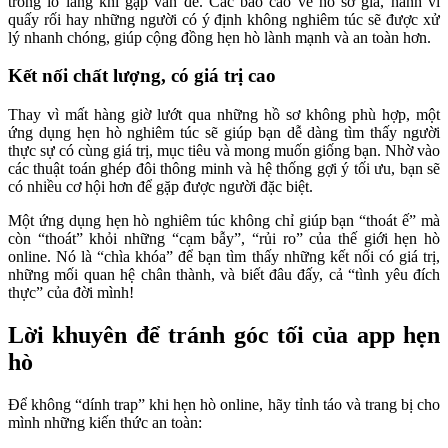
trong lo lắng khi gặp vấn đề. Các báo cáo về hồ sơ giả, hành vi
quấy rối hay những người có ý định không nghiêm túc sẽ được xử
lý nhanh chóng, giúp cộng đồng hẹn hò lành mạnh và an toàn hơn.
Kết nối chất lượng, có giá trị cao
Thay vì mất hàng giờ lướt qua những hồ sơ không phù hợp, một
ứng dụng hẹn hò nghiêm túc sẽ giúp bạn dễ dàng tìm thấy người
thực sự có cùng giá trị, mục tiêu và mong muốn giống bạn. Nhờ vào
các thuật toán ghép đôi thông minh và hệ thống gợi ý tối ưu, bạn sẽ
có nhiều cơ hội hơn để gặp được người đặc biệt.
Một ứng dụng hẹn hò nghiêm túc không chỉ giúp bạn “thoát ế” mà
còn “thoát” khỏi những “cạm bẫy”, “rủi ro” của thế giới hẹn hò
online. Nó là “chìa khóa” để bạn tìm thấy những kết nối có giá trị,
những mối quan hệ chân thành, và biết đâu đấy, cả “tình yêu đích
thực” của đời mình!
Lời khuyên để tránh góc tối của app hẹn
hò
Để không “dính trap” khi hẹn hò online, hãy tỉnh táo và trang bị cho
mình những kiến thức an toàn: