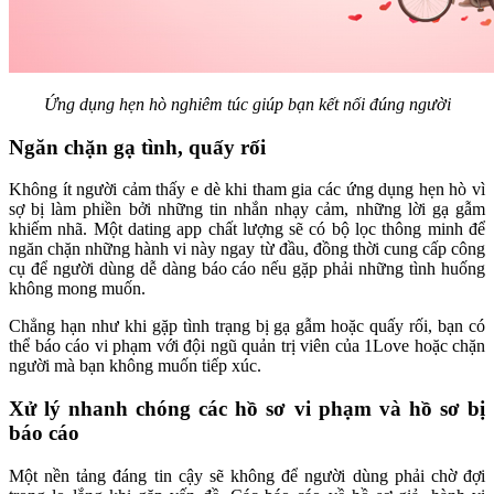
Ứng dụng hẹn hò nghiêm túc giúp bạn kết nối đúng người
Ngăn chặn gạ tình, quấy rối
Không ít người cảm thấy e dè khi tham gia các ứng dụng hẹn hò vì
sợ bị làm phiền bởi những tin nhắn nhạy cảm, những lời gạ gẫm
khiếm nhã. Một dating app chất lượng sẽ có bộ lọc thông minh để
ngăn chặn những hành vi này ngay từ đầu, đồng thời cung cấp công
cụ để người dùng dễ dàng báo cáo nếu gặp phải những tình huống
không mong muốn.
Chẳng hạn như khi gặp tình trạng bị gạ gẫm hoặc quấy rối, bạn có
thể báo cáo vi phạm với đội ngũ quản trị viên của 1Love hoặc chặn
người mà bạn không muốn tiếp xúc.
Xử lý nhanh chóng các hồ sơ vi phạm và hồ sơ bị
báo cáo
Một nền tảng đáng tin cậy sẽ không để người dùng phải chờ đợi