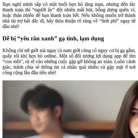
Bạn nghĩ mình sắp có một buổi hẹn hò lãng mạn, nhưng đến lúc
thanh toán thì “người ấy” đột nhiên mất hút, bỗng dưng quên ví,
hoặc thản nhiên để bạn thanh toán hết. Nếu không muốn trở thành
nhà tài trợ bất đắc dĩ, hãy thỏa thuận rõ ràng về “tình phí” ngay từ
đầu nhé!
Dễ bị “yêu râu xanh” gạ tình, lạm dụng
Không chỉ nữ giới mà ngay cả nam giới cũng có nguy cơ bị gạ gẫm,
quấy rối khi hẹn hò online. Một số đối tượng lợi dụng app để tìm
“con mồi”, rủ rê vào những cuộc gặp gỡ không an toàn. Luôn cảnh
giác, tránh chia sẻ thông tin cá nhân quá nhiều và gặp mặt ở nơi
công cộng lần đầu tiên nhé!