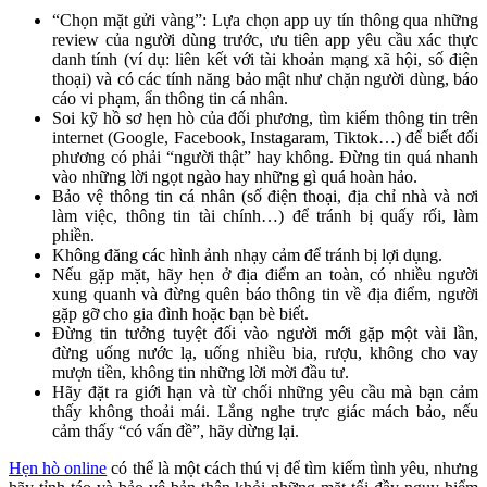
“Chọn mặt gửi vàng”: Lựa chọn app uy tín thông qua những
review của người dùng trước, ưu tiên app yêu cầu xác thực
danh tính (ví dụ: liên kết với tài khoản mạng xã hội, số điện
thoại) và có các tính năng bảo mật như chặn người dùng, báo
cáo vi phạm, ẩn thông tin cá nhân.
Soi kỹ hồ sơ hẹn hò của đối phương, tìm kiếm thông tin trên
internet (Google, Facebook, Instagaram, Tiktok…) để biết đối
phương có phải “người thật” hay không. Đừng tin quá nhanh
vào những lời ngọt ngào hay những gì quá hoàn hảo.
Bảo vệ thông tin cá nhân (số điện thoại, địa chỉ nhà và nơi
làm việc, thông tin tài chính…) để tránh bị quấy rối, làm
phiền.
Không đăng các hình ảnh nhạy cảm để tránh bị lợi dụng.
Nếu gặp mặt, hãy hẹn ở địa điểm an toàn, có nhiều người
xung quanh và đừng quên báo thông tin về địa điểm, người
gặp gỡ cho gia đình hoặc bạn bè biết.
Đừng tin tưởng tuyệt đối vào người mới gặp một vài lần,
đừng uống nước lạ, uống nhiều bia, rượu, không cho vay
mượn tiền, không tin những lời mời đầu tư.
Hãy đặt ra giới hạn và từ chối những yêu cầu mà bạn cảm
thấy không thoải mái. Lắng nghe trực giác mách bảo, nếu
cảm thấy “có vấn đề”, hãy dừng lại.
Hẹn hò online
có thể là một cách thú vị để tìm kiếm tình yêu, nhưng