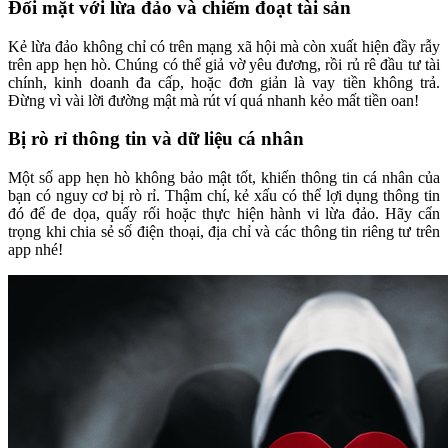
Đối mặt với lừa đảo và chiếm đoạt tài sản
Kẻ lừa đảo không chỉ có trên mạng xã hội mà còn xuất hiện đầy rẫy
trên app hẹn hò. Chúng có thể giả vờ yêu đương, rồi rủ rê đầu tư tài
chính, kinh doanh đa cấp, hoặc đơn giản là vay tiền không trả.
Đừng vì vài lời đường mật mà rút ví quá nhanh kẻo mất tiền oan!
Bị rò rỉ thông tin và dữ liệu cá nhân
Một số app hẹn hò không bảo mật tốt, khiến thông tin cá nhân của
bạn có nguy cơ bị rò rỉ. Thậm chí, kẻ xấu có thể lợi dụng thông tin
đó để đe dọa, quấy rối hoặc thực hiện hành vi lừa đảo. Hãy cẩn
trọng khi chia sẻ số điện thoại, địa chỉ và các thông tin riêng tư trên
app nhé!