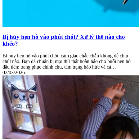
Bị hủy hẹn hò vào phút chót? Xử lý thế nào cho
khéo?
Bị hủy hẹn hò vào phút chót, cảm giác chắc chắn không dễ chịu
chút nào. Bạn đã chuẩn bị mọi thứ thật hoàn hảo cho buổi hẹn hò
đầu tiên: trang phục chỉnh chu, tâm trạng háo hức và cả…
02/03/2026