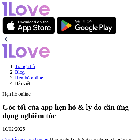
Trang chủ
Blog
Hẹn hò online
Bài viết
Hẹn hò online
Góc tối của app hẹn hò & lý do cần ứng
dụng nghiêm túc
10/02/2025
Góc tối của app hẹn hò
không chỉ là những câu chuyện lãng mạn