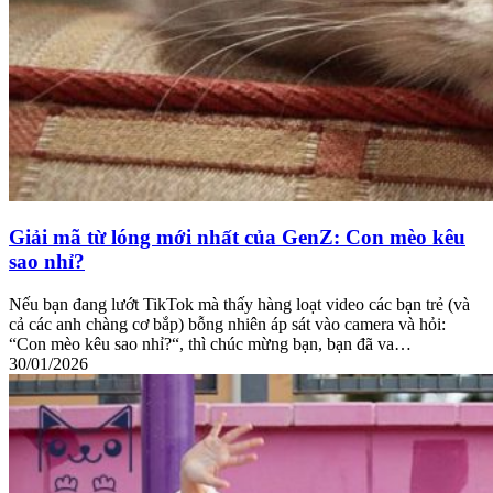
Giải mã từ lóng mới nhất của GenZ: Con mèo kêu
sao nhỉ?
Nếu bạn đang lướt TikTok mà thấy hàng loạt video các bạn trẻ (và
cả các anh chàng cơ bắp) bỗng nhiên áp sát vào camera và hỏi:
“Con mèo kêu sao nhỉ?“, thì chúc mừng bạn, bạn đã va…
30/01/2026