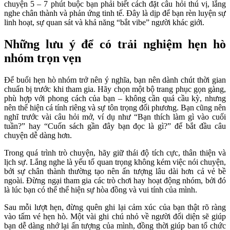
chuyện 5 – 7 phút buộc bạn phải biết cách đặt câu hỏi thú vị, lắng
nghe chân thành và phản ứng tinh tế. Đây là dịp để bạn rèn luyện sự
linh hoạt, sự quan sát và khả năng “bắt vibe” người khác giới.
Những lưu ý để có trải nghiệm hẹn hò
nhóm trọn vẹn
Để buổi hẹn hò nhóm trở nên ý nghĩa, bạn nên dành chút thời gian
chuẩn bị trước khi tham gia. Hãy chọn một bộ trang phục gọn gàng,
phù hợp với phong cách của bạn – không cần quá cầu kỳ, nhưng
nên thể hiện cá tính riêng và sự tôn trọng đối phương. Bạn cũng nên
nghĩ trước vài câu hỏi mở, ví dụ như “Bạn thích làm gì vào cuối
tuần?” hay “Cuốn sách gần đây bạn đọc là gì?” để bắt đầu câu
chuyện dễ dàng hơn.
Trong quá trình trò chuyện, hãy giữ thái độ tích cực, thân thiện và
lịch sự. Lắng nghe là yếu tố quan trọng không kém việc nói chuyện,
bởi sự chân thành thường tạo nên ấn tượng lâu dài hơn cả vẻ bề
ngoài. Đừng ngại tham gia các trò chơi hay hoạt động nhóm, bởi đó
là lúc bạn có thể thể hiện sự hòa đồng và vui tính của mình.
Sau mỗi lượt hẹn, đừng quên ghi lại cảm xúc của bạn thật rõ ràng
vào tấm vé hẹn hò. Một vài ghi chú nhỏ về người đối diện sẽ giúp
bạn dễ dàng nhớ lại ấn tượng của mình, đồng thời giúp ban tổ chức