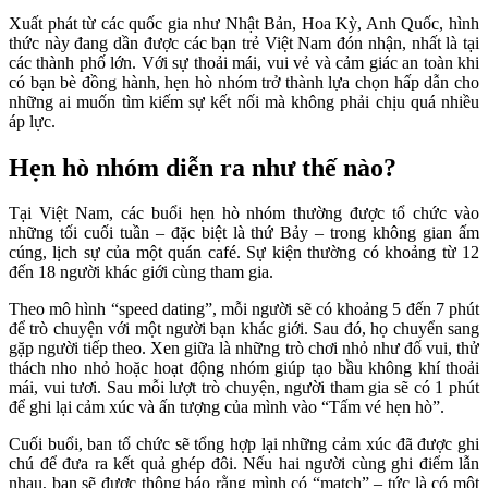
Xuất phát từ các quốc gia như Nhật Bản, Hoa Kỳ, Anh Quốc, hình
thức này đang dần được các bạn trẻ Việt Nam đón nhận, nhất là tại
các thành phố lớn. Với sự thoải mái, vui vẻ và cảm giác an toàn khi
có bạn bè đồng hành, hẹn hò nhóm trở thành lựa chọn hấp dẫn cho
những ai muốn tìm kiếm sự kết nối mà không phải chịu quá nhiều
áp lực.
Hẹn hò nhóm diễn ra như thế nào?
Tại Việt Nam, các buổi hẹn hò nhóm thường được tổ chức vào
những tối cuối tuần – đặc biệt là thứ Bảy – trong không gian ấm
cúng, lịch sự của một quán café. Sự kiện thường có khoảng từ 12
đến 18 người khác giới cùng tham gia.
Theo mô hình “speed dating”, mỗi người sẽ có khoảng 5 đến 7 phút
để trò chuyện với một người bạn khác giới. Sau đó, họ chuyển sang
gặp người tiếp theo. Xen giữa là những trò chơi nhỏ như đố vui, thử
thách nho nhỏ hoặc hoạt động nhóm giúp tạo bầu không khí thoải
mái, vui tươi. Sau mỗi lượt trò chuyện, người tham gia sẽ có 1 phút
để ghi lại cảm xúc và ấn tượng của mình vào “Tấm vé hẹn hò”.
Cuối buổi, ban tổ chức sẽ tổng hợp lại những cảm xúc đã được ghi
chú để đưa ra kết quả ghép đôi. Nếu hai người cùng ghi điểm lẫn
nhau, bạn sẽ được thông báo rằng mình có “match” – tức là có một