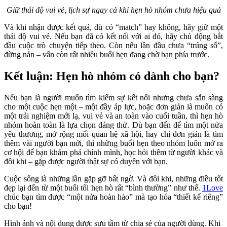
Giữ thái độ vui vẻ, lịch sự ngay cả khi hẹn hò nhóm chưa hiệu quả
Và khi nhận được kết quả, dù có “match” hay không, hãy giữ một
thái độ vui vẻ. Nếu bạn đã có kết nối với ai đó, hãy chủ động bắt
đầu cuộc trò chuyện tiếp theo. Còn nếu lần đầu chưa “trúng số”,
đừng nản – vẫn còn rất nhiều buổi hẹn đang chờ bạn phía trước.
Kết luận: Hẹn hò nhóm có dành cho bạn?
Nếu bạn là người muốn tìm kiếm sự kết nối nhưng chưa sẵn sàng
cho một cuộc hẹn một – một đầy áp lực, hoặc đơn giản là muốn có
một trải nghiệm mới lạ, vui vẻ và an toàn vào cuối tuần, thì hẹn hò
nhóm hoàn toàn là lựa chọn đáng thử. Dù bạn đến để tìm một nửa
yêu thương, mở rộng mối quan hệ xã hội, hay chỉ đơn giản là tìm
thêm vài người bạn mới, thì những buổi hẹn theo nhóm luôn mở ra
cơ hội để bạn khám phá chính mình, học hỏi thêm từ người khác và
đôi khi – gặp được người thật sự có duyên với bạn.
Cuộc sống là những lần gặp gỡ bất ngờ. Và đôi khi, những điều tốt
đẹp lại đến từ một buổi tối hẹn hò rất “bình thường” như thế.
1Love
chúc bạn tìm được “một nửa hoàn hảo” mà tạo hóa “thiết kế riêng”
cho bạn!
Hình ảnh và nội dung được sưu tầm từ chia sẻ của người dùng. Khi