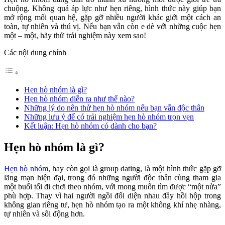
chuộng. Không quá áp lực như hẹn riêng, hình thức này giúp bạn
mở rộng mối quan hệ, gặp gỡ nhiều người khác giới một cách an
toàn, tự nhiên và thú vị. Nếu bạn vẫn còn e dè với những cuộc hẹn
một – một, hãy thử trải nghiệm này xem sao!
Các nội dung chính
Hẹn hò nhóm là gì?
Hẹn hò nhóm diễn ra như thế nào?
Những lý do nên thử hẹn hò nhóm nếu bạn vẫn độc thân
Những lưu ý để có trải nghiệm hẹn hò nhóm trọn vẹn
Kết luận: Hẹn hò nhóm có dành cho bạn?
Hẹn hò nhóm là gì?
Hẹn hò nhóm
, hay còn gọi là group dating, là một hình thức gặp gỡ
lãng mạn hiện đại, trong đó những người độc thân cùng tham gia
một buổi tối đi chơi theo nhóm, với mong muốn tìm được “một nửa”
phù hợp. Thay vì hai người ngồi đối diện nhau đầy hồi hộp trong
không gian riêng tư, hẹn hò nhóm tạo ra một không khí nhẹ nhàng,
tự nhiên và sôi động hơn.