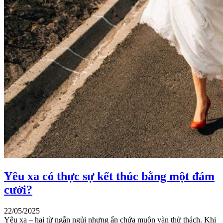
Yêu xa có thực sự kết thúc bằng một đám
cưới?
22/05/2025
Yêu xa – hai từ ngắn ngủi nhưng ẩn chứa muôn vàn thử thách. Khi