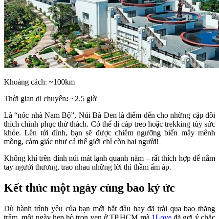
Khoảng cách: ~100km
Thời gian di chuyển
:
~2.5 giờ
Là “nóc nhà Nam Bộ”, Núi Bà Đen là điểm đến cho những cặp đôi
thích chinh phục thử thách. Có thể đi cáp treo hoặc trekking tùy sức
khỏe. Lên tới đỉnh, bạn sẽ được chiêm ngưỡng biển mây mênh
mông, cảm giác như cả thế giới chỉ còn hai người!
Không khí trên đỉnh núi mát lạnh quanh năm – rất thích hợp để nắm
tay người thương, trao nhau những lời thì thầm ấm áp.
Kết thúc một ngày cùng bao ký ức
Dù hành trình yêu của bạn mới bắt đầu hay đã trải qua bao thăng
trầm, một ngày hẹn hò trọn vẹn ở TP.HCM mà
1Love
đã gợi ý chắc