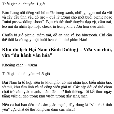
Thời gian di chuyển: 1 giờ
Bửu Long nổi tiếng với hồ nước trong xanh, những ngọn núi đá vôi
và cây cầu tình yêu đỏ rực – quá lý tưởng cho một buổi picnic hoặc
“mini pre-wedding shoot”. Bạn có thể thuê thuyền đạp vịt, cắm trại,
leo núi đá nhân tạo hoặc check-in trong khu vườn hoa siêu xinh.
Chuẩn bị giỏ picnic, thảm trải, đồ ăn nhẹ và loa bluetooth. Chỉ cần
thế thôi là có ngay một buổi hẹn chill như phim Hàn!
Khu du lịch Đại Nam (Bình Dương) – Vừa vui chơi,
vừa “du hành văn hóa”
Khoảng cách: ~40km
Thời gian di chuyển: ~1.5 giờ
Đại Nam là tổ hợp siêu to khổng lồ: có núi nhân tạo, biển nhân tạo,
sở thú, khu tâm linh và cả công viên giải trí. Các cặp đôi có thể chọn
chơi trò cảm giác mạnh, thăm đền thờ linh thiêng, rồi kết thúc ngày
bằng việc đi dạo trong khu vườn tượng đầy lãng mạn.
Nếu cả hai bạn đều mê cảm giác mạnh, đây đúng là “sân chơi tình
yêu” cực chất để thử lòng can đảm của nhau!