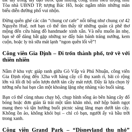
Tòa nhà UBND TP, tượng Bác Hồ, hoặc ngắm nhìn những màn
biểu diễn đường phố vui nhộn.
Đừng quên ghé các căn “chung cư cafe” nổi tiếng như chung cư 42
Nguyễn Huệ, nơi bạn có thể tìm thấy từ những quán cà phê thơ
mộng đến cửa hàng đồ handmade xinh xắn. Và nếu muốn ăn nhẹ,
bạn sẽ dễ dàng bắt gặp những xe đẩy bán bánh tráng nướng, kem
cuộn, hoặc ly trà sữa mát lạnh “ngon quên lối về”!
Công viên Gia Định – Đi trốn thành phố, trở về với
thiên nhiên
Nằm ở khu vực giáp ranh giữa Gò Vấp và Phú Nhuận, công viên
Gia Định rộng đến 32ha với hàng cây cổ thụ xanh rì, bãi cỏ rộng
lớn và lối đi bộ uốn lượn dưới tán cây mát rượi. Đây là lựa chọn lý
tưởng nếu hai bạn cần một khoảng lặng nhẹ nhàng vào buổi sáng.
Bạn có thể cùng nhau chạy bộ, chụp hình sống ảo bên hàng cây đổ
bóng hoặc đơn giản là trải một tấm khăn nhỏ, mở hộp bánh ngọt
mang theo và tận hưởng buổi picnic sáng lãng mạn dưới tán cây.
Không ồn ào, không khói bụi – chỉ có bạn, người ấy và bầu trời
trong xanh.
Công viên Grand Park – “Disneyland thu nhỏ”