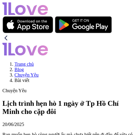
Trang chủ
Blog
Chuyện Yêu
Bài viết
Chuyện Yêu
Lịch trình hẹn hò 1 ngày ở Tp Hồ Chí
Minh cho cặp đôi
20/06/2025
Bạn muốn hẹn hò cùng người ấy mà chưa biết nên đi đâu để vừa có