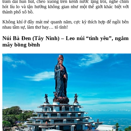
tràm dài hun hút, chèo xuồng trên kênh nước lặng trôi, nghe chim
hót líu lo và tận hưởng không gian như một thế giới khác biệt với
thành phố xô bồ.
Không khí ở đây mát mẻ quanh năm, cực kỳ thích hợp để ngồi bên
nhau tâm sự, làm thơ hay… tỏ tình!
Núi Bà Đen (Tây Ninh) – Leo núi “tình yêu”, ngắm
mây bồng bềnh