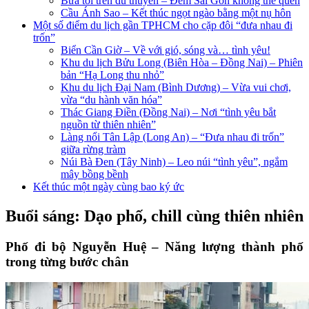
Bữa tối trên du thuyền – Đêm Sài Gòn không thể quên
Cầu Ánh Sao – Kết thúc ngọt ngào bằng một nụ hôn
Một số điểm du lịch gần TPHCM cho cặp đôi “đưa nhau đi
trốn”
Biển Cần Giờ – Về với gió, sóng và… tình yêu!
Khu du lịch Bửu Long (Biên Hòa – Đồng Nai) – Phiên
bản “Hạ Long thu nhỏ”
Khu du lịch Đại Nam (Bình Dương) – Vừa vui chơi,
vừa “du hành văn hóa”
Thác Giang Điền (Đồng Nai) – Nơi “tình yêu bắt
nguồn từ thiên nhiên”
Làng nổi Tân Lập (Long An) – “Đưa nhau đi trốn”
giữa rừng tràm
Núi Bà Đen (Tây Ninh) – Leo núi “tình yêu”, ngắm
mây bồng bềnh
Kết thúc một ngày cùng bao ký ức
Buổi sáng: Dạo phố, chill cùng thiên nhiên
Phố đi bộ Nguyễn Huệ – Năng lượng thành phố
trong từng bước chân