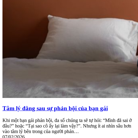
Tâm lý đằng sau sự phản bội của bạn gái
Khi một bạn gái phản bội, đa số chúng ta sẽ tự hỏi: “Mình đã sai ở
đâu?” hoặc “Tại sao cô ấy lại làm vậy?”. Nhưng ít ai nhìn sâu hơn
vào tâm lý bên trong của người phản…
07/02/2026