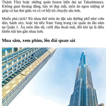
Thánh Tôn) hoặc những quán fusion hiện đại tại Takashimaya.
Không gian thoáng đãng, bày trí đẹp mắt, món ăn ngon miệng sẽ
giúp cả hai thư giãn và có cơ hội trò chuyện sâu hơn.
Muốn phá cách? Rủ nhau thử món ăn đặc sản đường phố như cơm
tấm, bánh xèo, hoặc hủ tiếu Nam Vang trong các quán ăn lâu năm
tại Quận 1. Ăn món dân dã, cười đùa thoải mái, đôi khi lại là điều
khiến trái tim gần nhau hơn.
Mua sắm, xem phim, lên đài quan sát