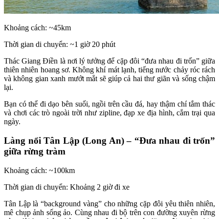
Khoảng cách: ~45km
Thời gian di chuyển: ~1 giờ 20 phút
Thác Giang Điền là nơi lý tưởng để cặp đôi “đưa nhau đi trốn” giữa
thiên nhiên hoang sơ. Không khí mát lạnh, tiếng nước chảy róc rách
và không gian xanh mướt mắt sẽ giúp cả hai thư giãn và sống chậm
lại.
Bạn có thể đi dạo bên suối, ngồi trên cầu đá, hay thậm chí tắm thác
và chơi các trò ngoài trời như zipline, đạp xe địa hình, cắm trại qua
ngày.
Làng nổi Tân Lập (Long An) – “Đưa nhau đi trốn”
giữa rừng tràm
Khoảng cách: ~100km
Thời gian di chuyển: Khoảng 2 giờ đi xe
Tân Lập là “background vàng” cho những cặp đôi yêu thiên nhiên,
mê chụp ảnh sống ảo. Cùng nhau đi bộ trên con đường xuyên rừng