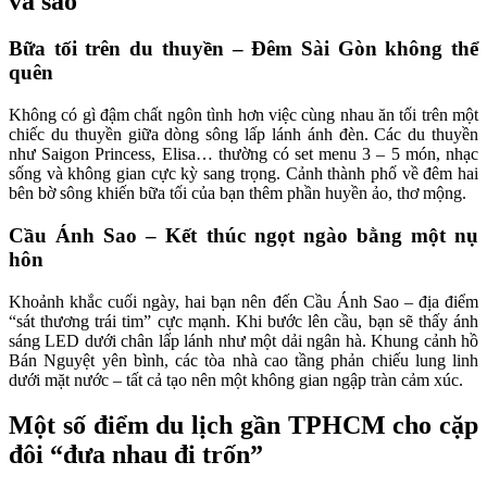
và sao
Bữa tối trên du thuyền – Đêm Sài Gòn không thể
quên
Không có gì đậm chất ngôn tình hơn việc cùng nhau ăn tối trên một
chiếc du thuyền giữa dòng sông lấp lánh ánh đèn. Các du thuyền
như Saigon Princess, Elisa… thường có set menu 3 – 5 món, nhạc
sống và không gian cực kỳ sang trọng. Cảnh thành phố về đêm hai
bên bờ sông khiến bữa tối của bạn thêm phần huyền ảo, thơ mộng.
Cầu Ánh Sao – Kết thúc ngọt ngào bằng một nụ
hôn
Khoảnh khắc cuối ngày, hai bạn nên đến Cầu Ánh Sao – địa điểm
“sát thương trái tim” cực mạnh. Khi bước lên cầu, bạn sẽ thấy ánh
sáng LED dưới chân lấp lánh như một dải ngân hà. Khung cảnh hồ
Bán Nguyệt yên bình, các tòa nhà cao tầng phản chiếu lung linh
dưới mặt nước – tất cả tạo nên một không gian ngập tràn cảm xúc.
Một số điểm du lịch gần TPHCM cho cặp
đôi “đưa nhau đi trốn”