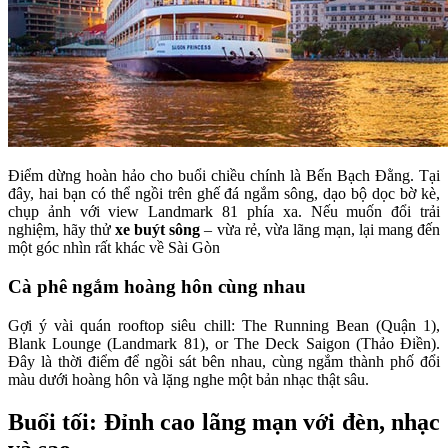
Điểm dừng hoàn hảo cho buổi chiều chính là Bến Bạch Đằng. Tại
đây, hai bạn có thể ngồi trên ghế đá ngắm sông, dạo bộ dọc bờ kè,
chụp ảnh với view Landmark 81 phía xa. Nếu muốn đổi trải
nghiệm, hãy thử
xe buýt sông
– vừa rẻ, vừa lãng mạn, lại mang đến
một góc nhìn rất khác về Sài Gòn
Cà phê ngắm hoàng hôn cùng nhau
Gợi ý vài quán rooftop siêu chill: The Running Bean (Quận 1),
Blank Lounge (Landmark 81), or The Deck Saigon (Thảo Điền).
Đây là thời điểm để ngồi sát bên nhau, cùng ngắm thành phố đổi
màu dưới hoàng hôn và lặng nghe một bản nhạc thật sâu.
Buổi tối: Đỉnh cao lãng mạn với đèn, nhạc