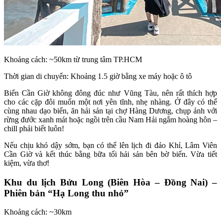
Khoảng cách: ~50km từ trung tâm TP.HCM
Thời gian di chuyển: Khoảng 1.5 giờ bằng xe máy hoặc ô tô
Biển Cần Giờ không đông đúc như Vũng Tàu, nên rất thích hợp
cho các cặp đôi muốn một nơi yên tĩnh, nhẹ nhàng. Ở đây có thể
cùng nhau dạo biển, ăn hải sản tại chợ Hàng Dương, chụp ảnh với
rừng đước xanh mát hoặc ngồi trên cầu Nam Hải ngắm hoàng hôn –
chill phải biết luôn!
Nếu chịu khó dậy sớm, bạn có thể lên lịch đi đảo Khỉ, Lâm Viên
Cần Giờ và kết thúc bằng bữa tối hải sản bên bờ biển. Vừa tiết
kiệm, vừa thơ!
Khu du lịch Bửu Long (Biên Hòa – Đồng Nai) –
Phiên bản “Hạ Long thu nhỏ”
Khoảng cách: ~30km