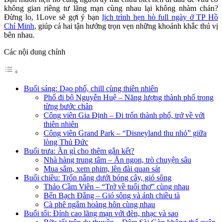
không gian riêng tư lãng mạn cùng nhau lại không nhàm chán?
Đừng lo, 1Love sẽ gợi ý bạn
lịch trình hẹn hò full ngày ở TP Hồ
Chí Minh
, giúp cả hai tận hưởng trọn vẹn những khoảnh khắc thú vị
bên nhau.
Các nội dung chính
Buổi sáng: Dạo phố, chill cùng thiên nhiên
Phố đi bộ Nguyễn Huệ – Năng lượng thành phố trong
từng bước chân
Công viên Gia Định – Đi trốn thành phố, trở về với
thiên nhiên
Công viên Grand Park – “Disneyland thu nhỏ” giữa
lòng Thủ Đức
Buổi trưa: Ăn gì cho thêm gắn kết?
Nhà hàng trung tâm – Ăn ngon, trò chuyện sâu
Mua sắm, xem phim, lên đài quan sát
Buổi chiều: Trốn nắng dưới bóng cây, gió sông
Thảo Cầm Viên – “Trở về tuổi thơ” cùng nhau
Bến Bạch Đằng – Gió sông và ánh chiều tà
Cà phê ngắm hoàng hôn cùng nhau
Buổi tối: Đỉnh cao lãng mạn với đèn, nhạc và sao