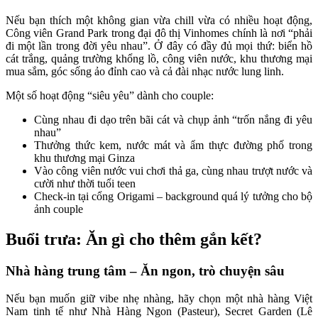
Nếu bạn thích một không gian vừa chill vừa có nhiều hoạt động,
Công viên Grand Park trong đại đô thị Vinhomes chính là nơi “phải
đi một lần trong đời yêu nhau”. Ở đây có đầy đủ mọi thứ: biển hồ
cát trắng, quảng trường khổng lồ, công viên nước, khu thương mại
mua sắm, góc sống ảo đỉnh cao và cả đài nhạc nước lung linh.
Một số hoạt động “siêu yêu” dành cho couple:
Cùng nhau đi dạo trên bãi cát và chụp ảnh “trốn nắng đi yêu
nhau”
Thưởng thức kem, nước mát và ẩm thực đường phố trong
khu thương mại Ginza
Vào công viên nước vui chơi thả ga, cùng nhau trượt nước và
cười như thời tuổi teen
Check-in tại cổng Origami – background quá lý tưởng cho bộ
ảnh couple
Buổi trưa: Ăn gì cho thêm gắn kết?
Nhà hàng trung tâm – Ăn ngon, trò chuyện sâu
Nếu bạn muốn giữ vibe nhẹ nhàng, hãy chọn một nhà hàng Việt
Nam tinh tế như Nhà Hàng Ngon (Pasteur), Secret Garden (Lê