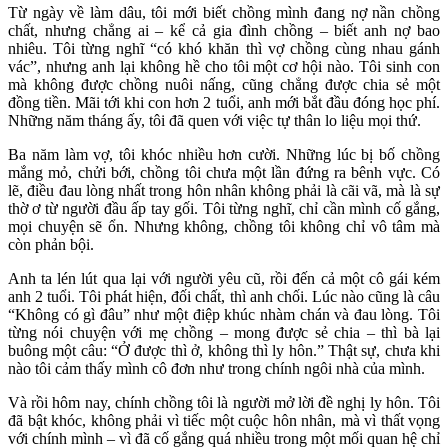
Từ ngày về làm dâu, tôi mới biết chồng mình đang nợ nần chồng
chất, nhưng chẳng ai – kể cả gia đình chồng – biết anh nợ bao
nhiêu. Tôi từng nghĩ “có khó khăn thì vợ chồng cùng nhau gánh
vác”, nhưng anh lại không hề cho tôi một cơ hội nào. Tôi sinh con
mà không được chồng nuôi nấng, cũng chẳng được chia sẻ một
đồng tiền. Mãi tới khi con hơn 2 tuổi, anh mới bắt đầu đóng học phí.
Những năm tháng ấy, tôi đã quen với việc tự thân lo liệu mọi thứ.
Ba năm làm vợ, tôi khóc nhiều hơn cười. Những lúc bị bố chồng
mắng mỏ, chửi bới, chồng tôi chưa một lần đứng ra bênh vực. Có
lẽ, điều đau lòng nhất trong hôn nhân không phải là cãi vã, mà là sự
thờ ơ từ người đầu ấp tay gối. Tôi từng nghĩ, chỉ cần mình cố gắng,
mọi chuyện sẽ ổn. Nhưng không, chồng tôi không chỉ vô tâm mà
còn phản bội.
Anh ta lén lút qua lại với người yêu cũ, rồi đến cả một cô gái kém
anh 2 tuổi. Tôi phát hiện, đối chất, thì anh chối. Lúc nào cũng là câu
“Không có gì đâu” như một điệp khúc nhàm chán và đau lòng. Tôi
từng nói chuyện với mẹ chồng – mong được sẻ chia – thì bà lại
buông một câu: “Ở được thì ở, không thì ly hôn.” Thật sự, chưa khi
nào tôi cảm thấy mình cô đơn như trong chính ngôi nhà của mình.
Và rồi hôm nay, chính chồng tôi là người mở lời đề nghị ly hôn. Tôi
đã bật khóc, không phải vì tiếc một cuộc hôn nhân, mà vì thất vọng
với chính mình – vì đã cố gắng quá nhiều trong một mối quan hệ chỉ