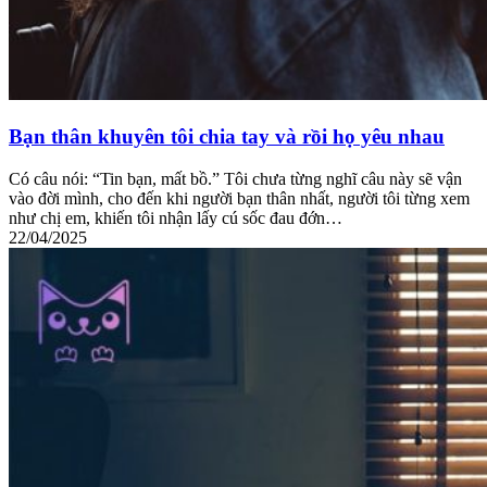
Bạn thân khuyên tôi chia tay và rồi họ yêu nhau
Có câu nói: “Tin bạn, mất bồ.” Tôi chưa từng nghĩ câu này sẽ vận
vào đời mình, cho đến khi người bạn thân nhất, người tôi từng xem
như chị em, khiến tôi nhận lấy cú sốc đau đớn…
22/04/2025