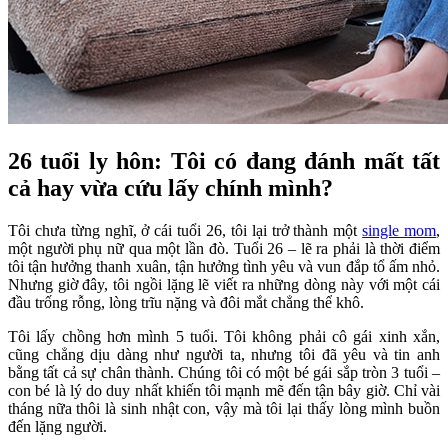
26 tuổi ly hôn: Tôi có đang đánh mất tất
cả hay vừa cứu lấy chính mình?
Tôi chưa từng nghĩ, ở cái tuổi 26, tôi lại trở thành một
single mom
,
một người phụ nữ qua một lần đò. Tuổi 26 – lẽ ra phải là thời điểm
tôi tận hưởng thanh xuân, tận hưởng tình yêu và vun đắp tổ ấm nhỏ.
Nhưng giờ đây, tôi ngồi lặng lẽ viết ra những dòng này với một cái
đầu trống rỗng, lòng trĩu nặng và đôi mắt chẳng thể khô.
Tôi lấy chồng hơn mình 5 tuổi. Tôi không phải cô gái xinh xắn,
cũng chẳng dịu dàng như người ta, nhưng tôi đã yêu và tin anh
bằng tất cả sự chân thành. Chúng tôi có một bé gái sắp tròn 3 tuổi –
con bé là lý do duy nhất khiến tôi mạnh mẽ đến tận bây giờ. Chỉ vài
tháng nữa thôi là sinh nhật con, vậy mà tôi lại thấy lòng mình buồn
đến lặng người.