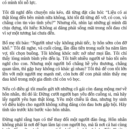
có mình tôi nỗ lực.
Tôi đã nghĩ đến chuyện níu kéo, đã từng đặt câu hỏi: “Liệu có ai
thật lòng đến bên mình nữa không, khi tôi đã từng đổ vỡ, có con, và
chẳng còn tin vào tình yêu?” Nhưng rồi, nhìn lại những gì mình đã
chịu đựng, tôi hiểu: Không ai đáng phải sống mãi trong nỗi đau chỉ
vì sợ một tương lai chưa đến.
Bố mẹ tôi bảo: “Người như vậy không phải tiếc, ly hôn sớm còn đỡ
khổ.” Tôi đã nghe, và cuối cùng, lần đầu tiên trong suốt ba năm làm
vợ, tôi chọn buông. Tôi không khóc nức nở như mọi lần. Tôi chỉ
thấy lòng mình bình yên đến lạ. Tôi biết nhiều người sẽ bảo tôi nên
nghĩ cho con. Nhưng một người bố chẳng hề yêu thương, chẳng
quan tâm, thì gặp hay không có khác gì nhau? Tôi thà để con tôi lớn
lên với một người mẹ mạnh mẽ, còn hơn để con phải nhìn thấy mẹ
đau khổ trong một gia đình chỉ còn vỏ bọc.
Nếu có điều gì tôi muốn gửi tới những cô gái còn đang mộng mơ về
hôn nhân, thì đó là: Đừng cưới người bạn yêu đến cuồng si, mà hãy
lấy người yêu bạn thật lòng. Yêu một chiều là đau, nhưng hy sinh
vô điều kiện cho người không xứng đáng còn đau hơn gấp bội. Hãy
tỉnh táo trước khi bước vào hôn nhân.
Đừng nghĩ rằng bạn có thể thay đổi một người đàn ông. Hôn nhân
không phải là nơi để bạn làm lại con người họ, mà là nơi cả hai cùng