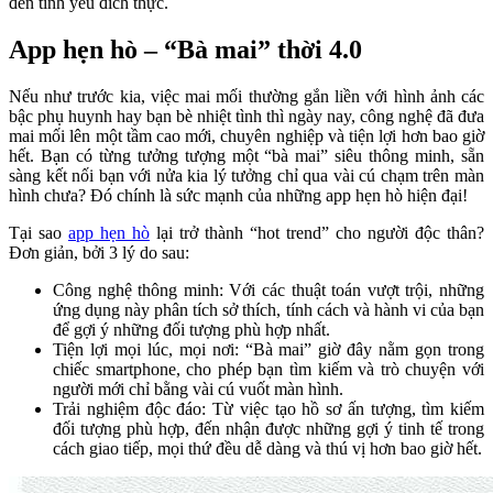
đến tình yêu đích thực.
App hẹn hò – “Bà mai” thời 4.0
Nếu như trước kia, việc mai mối thường gắn liền với hình ảnh các
bậc phụ huynh hay bạn bè nhiệt tình thì ngày nay, công nghệ đã đưa
mai mối lên một tầm cao mới, chuyên nghiệp và tiện lợi hơn bao giờ
hết. Bạn có từng tưởng tượng một “bà mai” siêu thông minh, sẵn
sàng kết nối bạn với nửa kia lý tưởng chỉ qua vài cú chạm trên màn
hình chưa? Đó chính là sức mạnh của những app hẹn hò hiện đại!
Tại sao
app hẹn hò
lại trở thành “hot trend” cho người độc thân?
Đơn giản, bởi 3 lý do sau:
Công nghệ thông minh: Với các thuật toán vượt trội, những
ứng dụng này phân tích sở thích, tính cách và hành vi của bạn
để gợi ý những đối tượng phù hợp nhất.
Tiện lợi mọi lúc, mọi nơi: “Bà mai” giờ đây nằm gọn trong
chiếc smartphone, cho phép bạn tìm kiếm và trò chuyện với
người mới chỉ bằng vài cú vuốt màn hình.
Trải nghiệm độc đáo: Từ việc tạo hồ sơ ấn tượng, tìm kiếm
đối tượng phù hợp, đến nhận được những gợi ý tinh tế trong
cách giao tiếp, mọi thứ đều dễ dàng và thú vị hơn bao giờ hết.