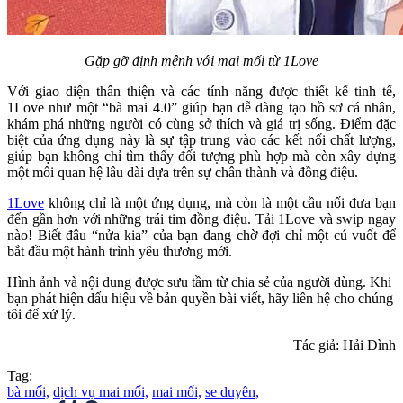
Gặp gỡ định mệnh với mai mối từ 1Love
Với giao diện thân thiện và các tính năng được thiết kế tinh tế,
1Love như một “bà mai 4.0” giúp bạn dễ dàng tạo hồ sơ cá nhân,
khám phá những người có cùng sở thích và giá trị sống. Điểm đặc
biệt của ứng dụng này là sự tập trung vào các kết nối chất lượng,
giúp bạn không chỉ tìm thấy đối tượng phù hợp mà còn xây dựng
một mối quan hệ lâu dài dựa trên sự chân thành và đồng điệu.
1Love
không chỉ là một ứng dụng, mà còn là một cầu nối đưa bạn
đến gần hơn với những trái tim đồng điệu. Tải 1Love và swip ngay
nào! Biết đâu “nửa kia” của bạn đang chờ đợi chỉ một cú vuốt để
bắt đầu một hành trình yêu thương mới.
Hình ảnh và nội dung được sưu tầm từ chia sẻ của người dùng. Khi
bạn phát hiện dấu hiệu về bản quyền bài viết, hãy liên hệ cho chúng
tôi để xử lý.
Tác giả: Hải Đình
Tag:
bà mối,
dịch vụ mai mối,
mai mối,
se duyên,