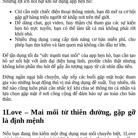
Những lợi ích nổi bật khi sử dụng app hẹn hò:
Chỉ cần một chiếc điện thoại thông minh, bạn đã mở ra cơ hội
gặp gỡ hàng triệu người từ khắp nơi trên thế giới.
Dễ dàng chat, gọi video, hay thậm chí tham gia các sự kiện
hẹn hò trực tuyến, bạn có thể làm tất cả mà không phải rời
khỏi nhà.
Nhiều ứng dụng cung cấp tính năng cơ bản miễn phí, cho
phép bạn tìm kiếm và làm quen mà không cần đầu tư lớn.
Để tận dụng tối đa “sức mạnh mai mối” của app hẹn hò, bạn cần tạo
hồ sơ nổi bật với ảnh đại diện lung linh, profile chân thật nhưng
không kém phần thu hút để gây ấn tượng ngay từ cái nhìn đầu tiên.
Đừng ngần ngại bắt chuyện, sắp xếp các buổi gặp mặt hoặc tham
gia vào những hoạt động thú vị mà ứng dụng đề xuất. Tuy nhiên, dù
thế nào cũng luôn phải cân nhắc kỹ khi chia sẻ thông tin cá nhân và
lựa chọn gặp mặt ở nơi công cộng để đảm bảo sự an toàn cho bản
thân.
1Love – Mai mối từ thiên đường, gặp gỡ
là định mệnh
Nếu bạn đang tìm kiếm một ứng dụng mai mối chuyên biệt, 1Love