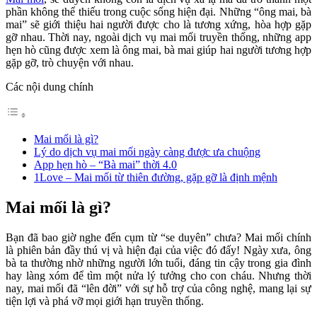
phần không thể thiếu trong cuộc sống hiện đại. Những “ông mai, bà
mai” sẽ giới thiệu hai người được cho là tương xứng, hòa hợp gặp
gỡ nhau. Thời nay, ngoài dịch vụ mai mối truyền thống, những app
hẹn hò cũng được xem là ông mai, bà mai giúp hai người tương hợp
gặp gỡ, trò chuyện với nhau.
Các nội dung chính
Mai mối là gì?
Lý do dịch vụ mai mối ngày càng được ưa chuộng
App hẹn hò – “Bà mai” thời 4.0
1Love – Mai mối từ thiên đường, gặp gỡ là định mệnh
Mai mối là gì?
Bạn đã bao giờ nghe đến cụm từ “se duyên” chưa? Mai mối chính
là phiên bản đầy thú vị và hiện đại của việc đó đấy! Ngày xưa, ông
bà ta thường nhờ những người lớn tuổi, đáng tin cậy trong gia đình
hay làng xóm để tìm một nửa lý tưởng cho con cháu. Nhưng thời
nay, mai mối đã “lên đời” với sự hỗ trợ của công nghệ, mang lại sự
tiện lợi và phá vỡ mọi giới hạn truyền thống.