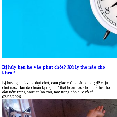
Bị hủy hẹn hò vào phút chót? Xử lý thế nào cho
khéo?
Bị hủy hẹn hò vào phút chót, cảm giác chắc chắn không dễ chịu
chút nào. Bạn đã chuẩn bị mọi thứ thật hoàn hảo cho buổi hẹn hò
đầu tiên: trang phục chỉnh chu, tâm trạng háo hức và cả…
02/03/2026