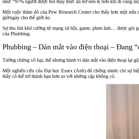
như: “97% người được hỏi thấy thức ăn trở nên tệ hơn khi đi cùng mộ
Một cuộc thăm dò của Pew Research Center cho thấy hơn một nửa ng
giờ/ngày cho thế giới ảo.
Sự thu hút khó cưỡng từ mạng xã hội, game, phim ảnh… được gói gọn 
của Phubbing.
Phubbing – Dán mắt vào điện thoại – Đang “
Tưởng chừng vô hại, thế nhưng hành vi dán mắt vào điện thoại lại gâ
Một nghiên cứu của Đại học Essex (Anh) đã chứng minh: chỉ sự hiện
thấy có thể trở thành bạn hơn so với những cặp không có.