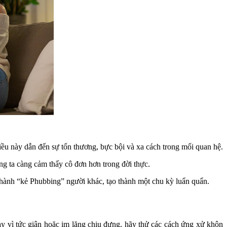
iều này dẫn đến sự tổn thương, bực bội và xa cách trong mối quan hệ.
ng ta càng cảm thấy cô đơn hơn trong đời thực.
ọ thành “kẻ Phubbing” người khác, tạo thành một chu kỳ luẩn quẩn.
ay vì tức giận hoặc im lặng chịu đựng, hãy thử các cách ứng xử khôn