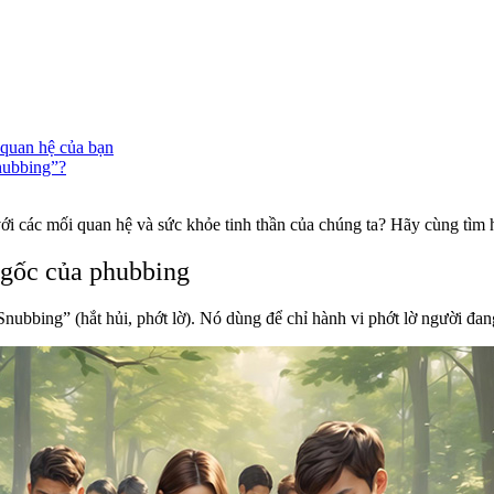
 quan hệ của bạn
phubbing”?
 với các mối quan hệ và sức khỏe tinh thần của chúng ta? Hãy cùng tìm 
 gốc của phubbing
nubbing” (hắt hủi, phớt lờ). Nó dùng để chỉ hành vi phớt lờ người đang