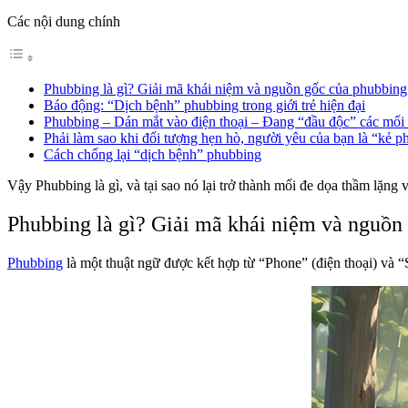
Các nội dung chính
Phubbing là gì? Giải mã khái niệm và nguồn gốc của phubbing
Báo động: “Dịch bệnh” phubbing trong giới trẻ hiện đại
Phubbing – Dán mắt vào điện thoại – Đang “đầu độc” các mối
Phải làm sao khi đối tượng hẹn hò, người yêu của bạn là “kẻ 
Cách chống lại “dịch bệnh” phubbing
Vậy Phubbing là gì, và tại sao nó lại trở thành mối đe dọa thầm lặng
Phubbing là gì? Giải mã khái niệm và nguồn
Phubbing
là một thuật ngữ được kết hợp từ “Phone” (điện thoại) và “S