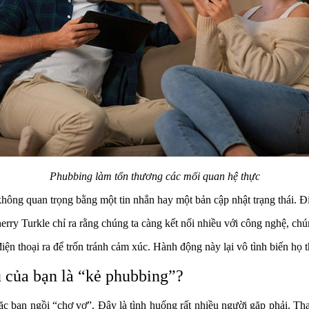
Phubbing làm tổn thương các mối quan hệ thực
hông quan trọng bằng một tin nhắn hay một bản cập nhật trạng thái. Đ
rry Turkle chỉ ra rằng chúng ta càng kết nối nhiều với công nghệ, chú
điện thoại ra để trốn tránh cảm xúc. Hành động này lại vô tình biến h
u của bạn là “kẻ phubbing”?
ặc bạn ngồi “chơ vơ”. Đây là tình huống rất nhiều người gặp phải. Th