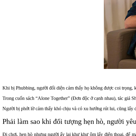
Khi bị Phubbing, người đối diện cảm thấy họ không được coi trọng, k
Trong cuốn sách “Alone Together” (Đơn độc ở cạnh nhau), tác giả She
Người bị phớt lờ cảm thấy khó chịu và có xu hướng rút lui, cũng lấy 
Phải làm sao khi đối tượng hẹn hò, người yê
Đi chơi, hẹn hò nhưng người ấy lại khư khư ôm lấy điện thoại, để m