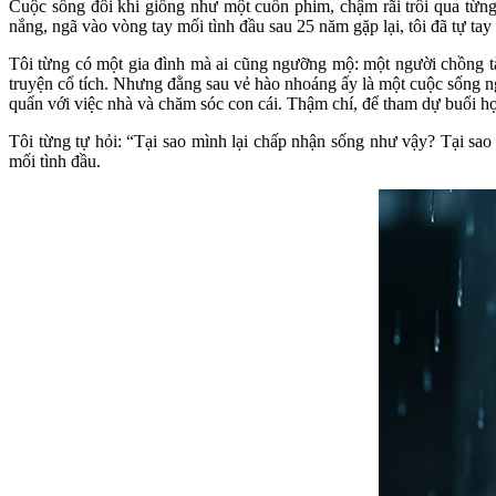
Cuộc sống đôi khi giống như một cuốn phim, chậm rãi trôi qua từng
nắng, ngã vào vòng tay mối tình đầu sau 25 năm gặp lại, tôi đã tự ta
Tôi từng có một gia đình mà ai cũng ngưỡng mộ: một người chồng tài 
truyện cổ tích. Nhưng đằng sau vẻ hào nhoáng ấy là một cuộc sống ng
quẩn với việc nhà và chăm sóc con cái. Thậm chí, để tham dự buổi họp
Tôi từng tự hỏi: “Tại sao mình lại chấp nhận sống như vậy? Tại sao
mối tình đầu.