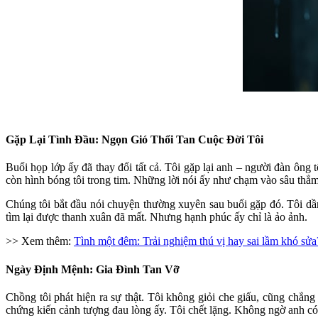
Gặp Lại Tình Đầu: Ngọn Gió Thổi Tan Cuộc Đời Tôi
Buổi họp lớp ấy đã thay đổi tất cả. Tôi gặp lại anh – người đàn ông
còn hình bóng tôi trong tim. Những lời nói ấy như chạm vào sâu thẳm 
Chúng tôi bắt đầu nói chuyện thường xuyên sau buổi gặp đó. Tôi dần
tìm lại được thanh xuân đã mất. Nhưng hạnh phúc ấy chỉ là ảo ảnh.
>> Xem thêm:
Tình một đêm: Trải nghiệm thú vị hay sai lầm khó sửa
Ngày Định Mệnh: Gia Đình Tan Vỡ
Chồng tôi phát hiện ra sự thật. Tôi không giỏi che giấu, cũng chẳng
chứng kiến cảnh tượng đau lòng ấy. Tôi chết lặng. Không ngờ anh có