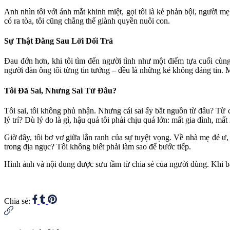
Anh nhìn tôi với ánh mắt khinh miệt, gọi tôi là kẻ phản bội, người m
có ra tòa, tôi cũng chẳng thể giành quyền nuôi con.
Sự Thật Đằng Sau Lời Dối Trá
Đau đớn hơn, khi tôi tìm đến người tình như một điểm tựa cuối cùng,
người đàn ông tôi từng tin tưởng – đều là những kẻ không đáng tin. 
Tôi Đã Sai, Nhưng Sai Từ Đâu?
Tôi sai, tôi không phủ nhận. Nhưng cái sai ấy bắt nguồn từ đâu? Từ 
lý trí? Dù lý do là gì, hậu quả tôi phải chịu quá lớn: mất gia đình, mấ
Giờ đây, tôi bơ vơ giữa lằn ranh của sự tuyệt vọng. Về nhà mẹ đẻ ư, 
trong địa ngục? Tôi không biết phải làm sao để bước tiếp.
Hình ảnh và nội dung được sưu tầm từ chia sẻ của người dùng. Khi bạn
Chia sẻ: