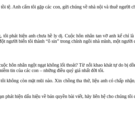
ẹ tồi tệ. Anh cấm tôi gặp các con, gửi chúng về nhà nội và thuê người c
 tôi phát hiện anh chưa hề ly dị. Cuộc hôn nhân tan vỡ anh kể chỉ là l
Một người biến tôi thành “ô sin” trong chính ngôi nhà mình, một người
cuộc hôn nhân ngột ngạt không lối thoát? Từ nỗi khao khát tự do bị dồn
t niềm tin của các con – những điều quý giá nhất đời tôi.
tôi không còn mặt mũi nào. Xin chồng tha thứ, liệu anh có chấp nhận, 
 phát hiện dấu hiệu về bản quyền bài viết, hãy liên hệ cho chúng tôi 