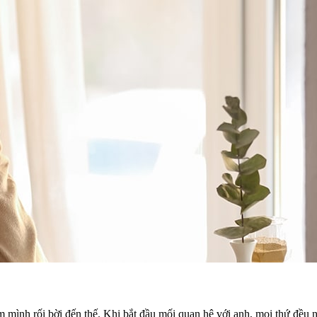
i tim mình rối bời đến thế. Khi bắt đầu mối quan hệ với anh, mọi thứ đ