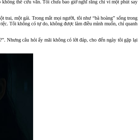
 không thể cứu vãn. Tôi chưa bao giờ nghĩ rằng chỉ vì một phút say
ột trai, một gái. Trong mắt mọi người, tôi như “bà hoàng” sống trong
i việc. Tôi không có tự do, không được làm điều mình muốn, chỉ quanh
?”. Nhưng câu hỏi ấy mãi không có lời đáp, cho đến ngày tôi gặp lại