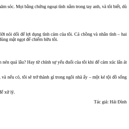
hăm sóc. Mọi bằng chứng ngoại tình nằm trong tay anh, và tôi biết, dù
ời nói dối để lợi dụng tình cảm của tôi. Cả chồng và nhân tình – hai
 dùng mật ngọt để chiếm hữu tôi.
 nén quá lâu? Hay từ chính sự yếu đuối của tôi khi để cảm xúc lấn át
và nếu có, tôi sẽ trở thành gì trong ngôi nhà ấy – một kẻ tội đồ sống
để xử lý.
Tác giả: Hải Đình