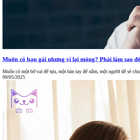
Muốn có bạn gái nhưng ví lại mỏng? Phải làm sao để
Muốn có một bờ vai để tựa, một bàn tay để nắm, một người để sẻ ch
09/05/2025