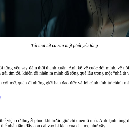
Tôi mất tất cả sau một phút yếu lòng
 tôi từng yêu say đắm thời thanh xuân. Anh kể về cuộc đời mình, về n
trái tim tôi, khiến tôi nhận ra mình đã sống quá lâu trong một “nhà t
 cởi mở, quên đi những giới hạn đạo đức và lời cảnh tỉnh từ chính m
?
 thể viện cớ thuyết phục khi trước giờ chỉ quen ở nhà. Anh lạnh lùng 
 thể nhẫn tâm đẩy con cái vào bi kịch của cha mẹ như vậy.