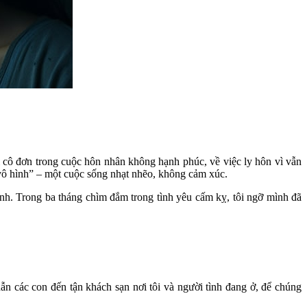
ỗi cô đơn trong cuộc hôn nhân không hạnh phúc, về việc ly hôn vì vẫn
ù vô hình” – một cuộc sống nhạt nhẽo, không cảm xúc.
ình. Trong ba tháng chìm đắm trong tình yêu cấm kỵ, tôi ngỡ mình đã
dẫn các con đến tận khách sạn nơi tôi và người tình đang ở, để chúng