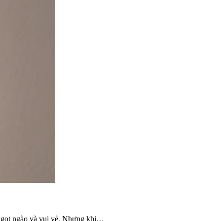
ều ngọt ngào và vui vẻ. Nhưng khi…