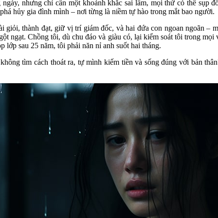
 ngày, nhưng chỉ cần một khoảnh khắc sai lầm, mọi thứ có thể sụp đổ
y phá hủy gia đình mình – nơi từng là niềm tự hào trong mắt bao người.
giỏi, thành đạt, giữ vị trí giám đốc, và hai đứa con ngoan ngoãn – m
ột ngạt. Chồng tôi, dù chu đáo và giàu có, lại kiểm soát tôi trong mọ
 lớp sau 25 năm, tôi phải năn nỉ anh suốt hai tháng.
 không tìm cách thoát ra, tự mình kiếm tiền và sống đúng với bản thân