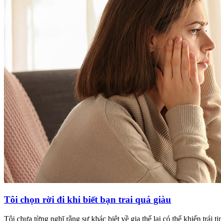
Tôi chọn rời đi khi biết bạn trai quá giàu
Tôi chưa từng nghĩ rằng sự khác biệt về gia thế lại có thể khiến trá