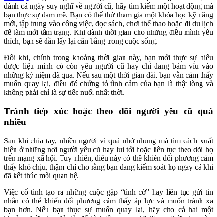
dành cả ngày suy nghĩ về người cũ, hãy tìm kiếm một hoạt động mà
bạn thực sự đam mê. Bạn có thể thử tham gia một khóa học kỹ năng
mới, tập trung vào công việc, đọc sách, chơi thể thao hoặc đi du lịch
để làm mới tâm trạng. Khi dành thời gian cho những điều mình yêu
thích, bạn sẽ dần lấy lại cân bằng trong cuộc sống.
Đôi khi, chính trong khoảng thời gian này, bạn mới thực sự hiểu
được liệu mình có còn yêu người cũ hay chỉ đang bám víu vào
những kỷ niệm đã qua. Nếu sau một thời gian dài, bạn vẫn cảm thấy
muốn quay lại, điều đó chứng tỏ tình cảm của bạn là thật lòng và
không phải chỉ là sự tiếc nuối nhất thời.
Tránh tiếp xúc hoặc theo dõi người yêu cũ quá
nhiều
Sau khi chia tay, nhiều người vì quá nhớ nhung mà tìm cách xuất
hiện ở những nơi người yêu cũ hay lui tới hoặc liên tục theo dõi họ
trên mạng xã hội. Tuy nhiên, điều này có thể khiến đối phương cảm
thấy khó chịu, thậm chí cho rằng bạn đang kiểm soát họ ngay cả khi
đã kết thúc mối quan hệ.
Việc cố tình tạo ra những cuộc gặp “tình cờ” hay liên tục gửi tin
nhắn có thể khiến đối phương cảm thấy áp lực và muốn tránh xa
bạn hơn. Nếu bạn thực sự muốn quay lại, hãy cho cả hai một