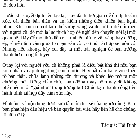
tốt đẹp hơn.
Trước khi quyết định liên lạc lại, hãy dành thời gian để ổn định cảm
xúc, cải thiện bản thân và tìm kiếm những điều khiến bạn hạnh
phúc. Khi bạn có một tâm thế vững vàng và đủ tự tin để đối diện
với người cũ, đó mới là lúc thích hợp để nghĩ đến chuyện nối lại mối
quan hệ. Hãy để mọi thứ diễn ra tự nhiên, đừng vội vàng hay cưỡng
ép, vì nếu tình cảm giữa hai bạn vẫn còn, cơ hội tái hợp sẽ luôn có.
Nhưng nếu không, hãy coi đây là một trải nghiệm để bạn trưởng
thành hơn trong tình yêu.
Quay lại với người yêu cũ không phải là điều bất khả thi nếu bạn
kiên nhẫn và áp dụng đúng chiến lược. Hãy bắt đầu bằng việc hiểu
rõ bản thân, chữa lành những tổn thương và khéo léo mở ra một
chương mới. Đừng chần chừ, hành động ngay hôm nay để không
phải tiếc nuối “giá như” trong tương lai! Chúc bạn thành công trên
hành trình tái hợp đầy cảm xúc này.
Hình ảnh và nội dung được sưu tầm từ chia sẻ của người dùng. Khi
bạn phát hiện dấu hiệu về bản quyền bài viết, hãy liên hệ cho chúng
tôi để xử lý.
Tác giả: Hải Đình
Tag: