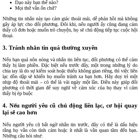
Dạo này bạn thế nào?
Mọi thứ vẫn ổn chứ?
Những tin nhắn này tạo cảm giác thoải mái, dễ phản hồi mà không
gây áp lực cho đối phương. Đôi khi, nếu người ấy cũng đang cảm
thấy cô đơn hoặc muốn trò chuyện, họ sẽ chủ động tiếp tục cuộc hội
thoại.
3. Tránh nhắn tin quá thường xuyên
Nếu bạn quá nôn nóng và nhắn tin liên tục, đối phương có thể cảm
thấy bị làm phiền. Đặc biệt nếu trước đây, một trong những lý do
chia tay là do sự kiểm soát hoặc thiếu không gian riêng, thì việc liên
lạc dồn dập sẽ khiến họ muốn tránh xa bạn hơn. Hãy duy trì một
nhịp độ thoải mái – có thể là vài ngày một lần. Điều này giúp đối
phương có thời gian để suy nghĩ về cảm xúc của họ thay vì cảm
thấy bị ép buộc
4. Nếu người yêu cũ chủ động liên lạc, cơ hội quay
lại sẽ cao hơn
Nếu người yêu cũ bất ngờ nhắn tin trước, đây có thể là dấu hiệu
rằng họ vẫn còn tình cảm hoặc ít nhất là vẫn quan tâm đến bạn.
Những câu hỏi như: