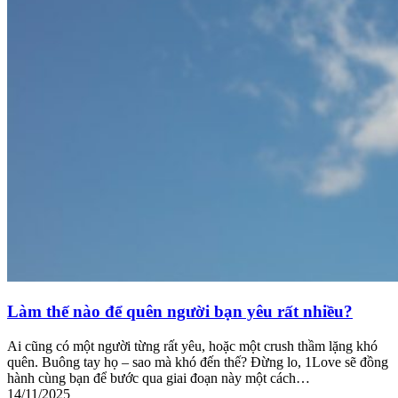
Làm thế nào để quên người bạn yêu rất nhiều?
Ai cũng có một người từng rất yêu, hoặc một crush thầm lặng khó
quên. Buông tay họ – sao mà khó đến thế? Đừng lo, 1Love sẽ đồng
hành cùng bạn để bước qua giai đoạn này một cách…
14/11/2025