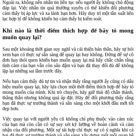
Ngoài ra, không nên nhắn tin liên tục nếu người ấy không chủ động
đáp lại. Việc nhắn tin quá thường xuyên có thể khiến đối phương
cảm thấy bị áp lực và xa lánh bạn hơn. Hãy duy trì một tần suất liên
lạc hợp lý để không khiến họ cảm thấy bị kiểm soát.
Khi nào là thời điểm thích hợp để bày tỏ mong
muốn quay lại?
Sau một khoảng thời gian suy nghĩ và cải thiện bản thân, hãy tự hỏi
xem bạn có thực sự sẵn sàng để quay lại hay không. Đừng để sự cô
đơn hay thói quen khiến bạn muốn quay lại mà hãy chắc chắn rằng
tình cảm của bạn vẫn còn sâu đậm và bạn đã thay đổi đủ để không
lặp lại những sai lầm trước đây.
Nếu bạn cảm thấy đủ tự tin và nhận thấy rằng người ấy cũng có dấu
hiệu muốn quay lại, hãy lựa chọn một thời điểm thích hợp để bày tỏ
mong muốn của mình. Khi trò chuyện, hãy giữ thái độ chân thành,
thẳng thắn nhưng không quá áp đặt. Hãy để đối phương thấy rằng
bạn đã thực sự trưởng thành và sẵn sàng cho một khởi đầu mới tốt
đẹp hơn.
Việc quay lại với người yêu cũ không chỉ phụ thuộc vào cảm xúc
của bạn mà còn cần có sự suy xét kỹ lưỡng về hoàn cảnh và cảm
nhận của đối phương. Một sự tái hợp chỉ thực sự có ý nghĩa khi cả
hai đã thực sự trưởng thành và sẵn sàng xây dựng một mối quan hệ