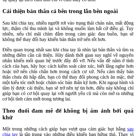
Cải thiện bản thân cả bên trong lẫn bên ngoài
Sau khi chia tay, nhiều người rơi vào trạng thái chán nản, mất động
lực, thậm chí thu mình lại và không muốn làm bất cứ điều gì. Tuy
nhiên, nếu chỉ mãi chìm đắm trong cảm giác đau buồn, bạn sẽ
không thể thay đổi hay khiến bản thân trở nên tốt hơn.
Điều quan trọng nhất sau khi chia tay là nhìn lại bản thân và tìm ra
những điểm cần cải thiện. Hãy dành thời gian suy nghĩ về nguyên
nhân khiến mối quan hệ trước đây đổ vỡ. Nếu vấn đề nằm ở tính
cách của bạn, hãy học cách kiểm soát cảm xúc, biết lắng nghe hơn
hoặc trở nên chín chắn hơn trong cách cư xử. Nếu cảm thấy bản
thân chưa đủ hấp dẫn, bạn có thể thay đổi phong cách ăn mặc, thử
một kiểu tóc mới hoặc chăm sóc bản thân kỹ hơn. Khi ngoại hình và
tâm lý được cải thiện, bạn sẽ trở nên tự tin hơn, điều này không chỉ
giúp bạn có cơ hội quay lại với người yêu cũ mà còn mở ra những
cơ hội tình cảm mới trong tương lai.
Theo đuổi đam mê để không bị ám ảnh bởi quá
khứ
Một trong những cách giúp bạn vượt qua cảm giác hụt hẫng
sau
chia tay
là tập trung vào những điều khiến bạn hứng thú. Thay vì