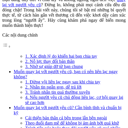
lại với người yêu cũ
? Đừng lo, không phải mọi cánh cửa đều đã
đóng chặt! Trong bài viết này, chúng tôi sẽ bật mí những bí quyết
thực tế, từ cách hàn gắn vết thương cũ đến việc khơi dậy cảm xúc
trong lòng “người ấy”. Hãy cùng khám phá ngay để biến mong
muốn thành hiện thực!
Các nội dung chính
1. Xác định lý do khiến hai bạn chia tay
2. Nỗ lực thay đổi bản thân
3. Nhờ sự giúp đỡ từ bạn chung
Muốn quay lại với người yêu cũ, bạn có nên liên lạc ngay
không?
1. Đừng vội liên lạc ngay sau khi chia tay
2. Nhắn tin ngắn gọn, dễ trả lời
3. Tránh nhắn tin quá thường xuyên
4. Nếu người yêu cũ chủ động liên lạc, cơ hội quay lại
sẽ cao hơn
Muốn quay lại với người yêu cũ? Cần bình tĩnh và chuẩn bị
kỹ
Cải thiện bản thân cả bên trong lẫn bên ngoài
Theo đuổi đam mê để không bị ám ảnh bởi quá khứ