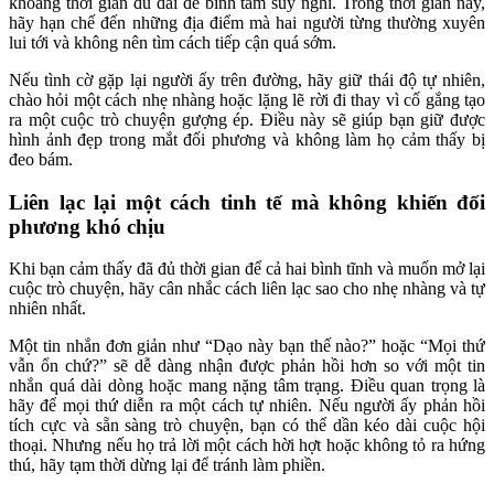
khoảng thời gian đủ dài để bình tâm suy nghĩ. Trong thời gian này,
hãy hạn chế đến những địa điểm mà hai người từng thường xuyên
lui tới và không nên tìm cách tiếp cận quá sớm.
Nếu tình cờ gặp lại người ấy trên đường, hãy giữ thái độ tự nhiên,
chào hỏi một cách nhẹ nhàng hoặc lặng lẽ rời đi thay vì cố gắng tạo
ra một cuộc trò chuyện gượng ép. Điều này sẽ giúp bạn giữ được
hình ảnh đẹp trong mắt đối phương và không làm họ cảm thấy bị
đeo bám.
Liên lạc lại một cách tinh tế mà không khiến đối
phương khó chịu
Khi bạn cảm thấy đã đủ thời gian để cả hai bình tĩnh và muốn mở lại
cuộc trò chuyện, hãy cân nhắc cách liên lạc sao cho nhẹ nhàng và tự
nhiên nhất.
Một tin nhắn đơn giản như “Dạo này bạn thế nào?” hoặc “Mọi thứ
vẫn ổn chứ?” sẽ dễ dàng nhận được phản hồi hơn so với một tin
nhắn quá dài dòng hoặc mang nặng tâm trạng. Điều quan trọng là
hãy để mọi thứ diễn ra một cách tự nhiên. Nếu người ấy phản hồi
tích cực và sẵn sàng trò chuyện, bạn có thể dần kéo dài cuộc hội
thoại. Nhưng nếu họ trả lời một cách hời hợt hoặc không tỏ ra hứng
thú, hãy tạm thời dừng lại để tránh làm phiền.