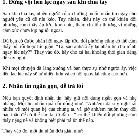
1. Đừng vội liên lạc ngay sau khi chia tay
Sau khi chia tay, nhiều người có xu hướng muốn nhắn tin ngay cho
người yêu cũ để níu kéo. Tuy nhiên, điều này có thể khiến đối
phương cảm thấy áp lực, khó chịu, thậm chí tổn thương vì những
cảm xúc chưa kịp nguôi ngoai.
Dù bạn có được phản hồi ngay lập tức, đối phương cũng có thể cảm
thấy bối rối hoặc tức giận: “Tại sao anh/cô ấy lại nhắn tin cho mình
ngay lúc này?” Thay vào đó, hãy cho cả hai khoảng thời gian riêng
để suy nghĩ.
Khi mọi chuyện đã lắng xuống và bạn thực sự nhớ người ấy, việc
liên lạc lúc này sẽ tự nhiên hơn và cơ hội quay lại cũng cao hơn.
2. Nhắn tin ngắn gọn, dễ trả lời
Nếu bạn quyết định nhắn tin, hãy giữ nội dung ngắn gọn và nhẹ
nhàng. Một tin nhắn quá dài dòng như: “Anh/em đã suy nghĩ rất
nhiều về mối quan hệ của chúng ta, và giờ anh/em muốn thay đổi
bản thân để có thể làm lại từ đầu…” có thể khiến đối phương cảm
thấy nặng nề và không biết phải trả lời thế nào.
Thay vào đó, một tin nhắn đơn giản như: