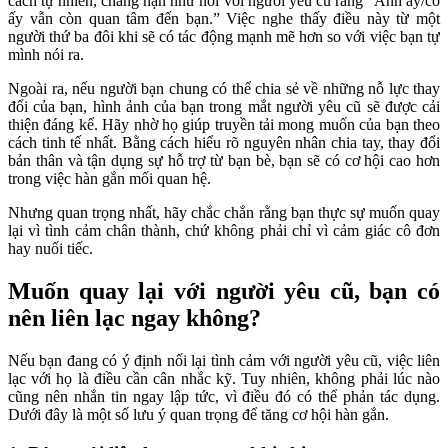
cách tự nhiên, chẳng hạn như nói với người yêu cũ rằng “Anh ấy/cô
ấy vẫn còn quan tâm đến bạn.” Việc nghe thấy điều này từ một
người thứ ba đôi khi sẽ có tác động mạnh mẽ hơn so với việc bạn tự
mình nói ra.
Ngoài ra, nếu người bạn chung có thể chia sẻ về những nỗ lực thay
đổi của bạn, hình ảnh của bạn trong mắt người yêu cũ sẽ được cải
thiện đáng kể. Hãy nhờ họ giúp truyền tải mong muốn của bạn theo
cách tinh tế nhất. Bằng cách hiểu rõ nguyên nhân chia tay, thay đổi
bản thân và tận dụng sự hỗ trợ từ bạn bè, bạn sẽ có cơ hội cao hơn
trong việc hàn gắn mối quan hệ.
Nhưng quan trọng nhất, hãy chắc chắn rằng bạn thực sự muốn quay
lại vì tình cảm chân thành, chứ không phải chỉ vì cảm giác cô đơn
hay nuối tiếc.
Muốn quay lại với người yêu cũ, bạn có
nên liên lạc ngay không?
Nếu bạn đang có ý định nối lại tình cảm với người yêu cũ, việc liên
lạc với họ là điều cần cân nhắc kỹ. Tuy nhiên, không phải lúc nào
cũng nên nhắn tin ngay lập tức, vì điều đó có thể phản tác dụng.
Dưới đây là một số lưu ý quan trọng để tăng cơ hội hàn gắn.