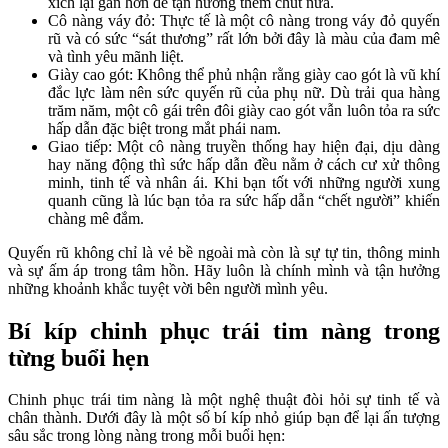
xích lại gần hơn để tận hưởng thêm chút nữa.
Cô nàng váy đỏ: Thực tế là một cô nàng trong váy đỏ quyến
rũ và có sức “sát thương” rất lớn bởi đây là màu của đam mê
và tình yêu mãnh liệt.
Giày cao gót: Không thể phủ nhận rằng giày cao gót là vũ khí
đắc lực làm nên sức quyến rũ của phụ nữ. Dù trải qua hàng
trăm năm, một cô gái trên đôi giày cao gót vẫn luôn tỏa ra sức
hấp dẫn đặc biệt trong mắt phái nam.
Giao tiếp: Một cô nàng truyền thống hay hiện đại, dịu dàng
hay năng động thì sức hấp dẫn đều nằm ở cách cư xử thông
minh, tinh tế và nhân ái. Khi bạn tốt với những người xung
quanh cũng là lúc bạn tỏa ra sức hấp dẫn “chết người” khiến
chàng mê đắm.
Quyến rũ không chỉ là vẻ bề ngoài mà còn là sự tự tin, thông minh
và sự ấm áp trong tâm hồn. Hãy luôn là chính mình và tận hưởng
những khoảnh khắc tuyệt vời bên người mình yêu.
Bí kíp chinh phục trái tim nàng trong
từng buổi hẹn
Chinh phục trái tim nàng là một nghệ thuật đòi hỏi sự tinh tế và
chân thành. Dưới đây là một số bí kíp nhỏ giúp bạn để lại ấn tượng
sâu sắc trong lòng nàng trong mỗi buổi hẹn: