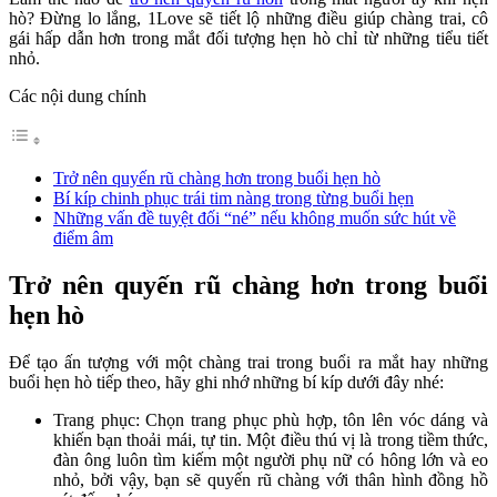
hò? Đừng lo lắng, 1Love sẽ tiết lộ những điều giúp chàng trai, cô
gái hấp dẫn hơn trong mắt đối tượng hẹn hò chỉ từ những tiểu tiết
nhỏ.
Các nội dung chính
Trở nên quyến rũ chàng hơn trong buổi hẹn hò
Bí kíp chinh phục trái tim nàng trong từng buổi hẹn
Những vấn đề tuyệt đối “né” nếu không muốn sức hút về
điểm âm
Trở nên quyến rũ chàng hơn trong buổi
hẹn hò
Để tạo ấn tượng với một chàng trai trong buổi ra mắt hay những
buổi hẹn hò tiếp theo, hãy ghi nhớ những bí kíp dưới đây nhé:
Trang phục: Chọn trang phục phù hợp, tôn lên vóc dáng và
khiến bạn thoải mái, tự tin. Một điều thú vị là trong tiềm thức,
đàn ông luôn tìm kiếm một người phụ nữ có hông lớn và eo
nhỏ, bởi vậy, bạn sẽ quyến rũ chàng với thân hình đồng hồ