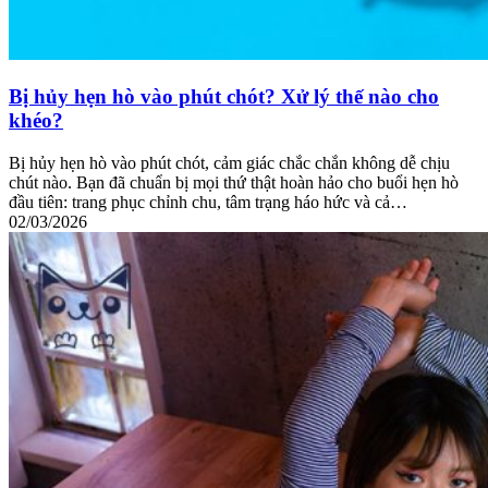
Bị hủy hẹn hò vào phút chót? Xử lý thế nào cho
khéo?
Bị hủy hẹn hò vào phút chót, cảm giác chắc chắn không dễ chịu
chút nào. Bạn đã chuẩn bị mọi thứ thật hoàn hảo cho buổi hẹn hò
đầu tiên: trang phục chỉnh chu, tâm trạng háo hức và cả…
02/03/2026