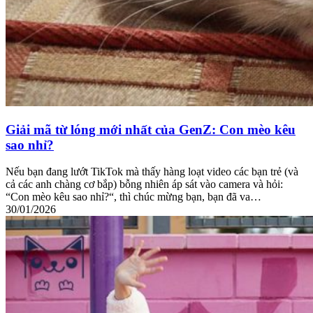
Giải mã từ lóng mới nhất của GenZ: Con mèo kêu
sao nhỉ?
Nếu bạn đang lướt TikTok mà thấy hàng loạt video các bạn trẻ (và
cả các anh chàng cơ bắp) bỗng nhiên áp sát vào camera và hỏi:
“Con mèo kêu sao nhỉ?“, thì chúc mừng bạn, bạn đã va…
30/01/2026