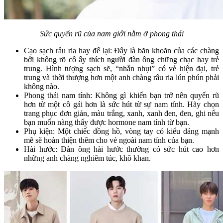
Sức quyến rũ của nam giới nằm ở phong thái
Cạo sạch râu ria hay để lại: Đây là băn khoăn của các chàng
bởi không rõ cô ấy thích người đàn ông chững chạc hay trẻ
trung. Hình tượng sạch sẽ, “nhẵn nhụi” có vẻ hiện đại, trẻ
trung và thời thượng hơn một anh chàng râu ria lún phún phải
không nào.
Phong thái nam tính: Không gì khiến bạn trở nên quyến rũ
hơn từ một cô gái hơn là sức hút từ sự nam tính. Hãy chọn
trang phục đơn giản, màu trắng, xanh, xanh đen, đen, ghi nếu
bạn muốn nàng thấy được hormone nam tính từ bạn.
Phụ kiện: Một chiếc đồng hồ, vòng tay có kiểu dáng mạnh
mẽ sẽ hoàn thiện thêm cho vẻ ngoài nam tính của bạn.
Hài hước: Đàn ông hài hước thường có sức hút cao hơn
những anh chàng nghiêm túc, khô khan.