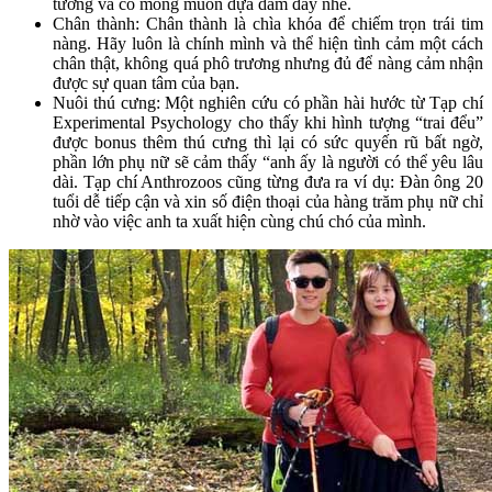
tưởng và có mong muốn dựa dẫm đấy nhé.
Chân thành: Chân thành là chìa khóa để chiếm trọn trái tim
nàng. Hãy luôn là chính mình và thể hiện tình cảm một cách
chân thật, không quá phô trương nhưng đủ để nàng cảm nhận
được sự quan tâm của bạn.
Nuôi thú cưng: Một nghiên cứu có phần hài hước từ Tạp chí
Experimental Psychology cho thấy khi hình tượng “trai đểu”
được bonus thêm thú cưng thì lại có sức quyến rũ bất ngờ,
phần lớn phụ nữ sẽ cảm thấy “anh ấy là người có thể yêu lâu
dài. Tạp chí Anthrozoos cũng từng đưa ra ví dụ: Đàn ông 20
tuổi dễ tiếp cận và xin số điện thoại của hàng trăm phụ nữ chỉ
nhờ vào việc anh ta xuất hiện cùng chú chó của mình.