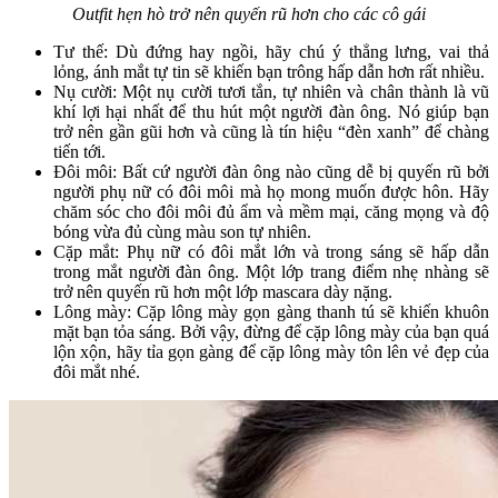
Outfit hẹn hò trở nên quyến rũ hơn cho các cô gái
Tư thế: Dù đứng hay ngồi, hãy chú ý thẳng lưng, vai thả
lỏng, ánh mắt tự tin sẽ khiến bạn trông hấp dẫn hơn rất nhiều.
Nụ cười: Một nụ cười tươi tắn, tự nhiên và chân thành là vũ
khí lợi hại nhất để thu hút một người đàn ông. Nó giúp bạn
trở nên gần gũi hơn và cũng là tín hiệu “đèn xanh” để chàng
tiến tới.
Đôi môi: Bất cứ người đàn ông nào cũng dễ bị quyến rũ bởi
người phụ nữ có đôi môi mà họ mong muốn được hôn. Hãy
chăm sóc cho đôi môi đủ ẩm và mềm mại, căng mọng và độ
bóng vừa đủ cùng màu son tự nhiên.
Cặp mắt: Phụ nữ có đôi mắt lớn và trong sáng sẽ hấp dẫn
trong mắt người đàn ông. Một lớp trang điểm nhẹ nhàng sẽ
trở nên quyến rũ hơn một lớp mascara dày nặng.
Lông mày: Cặp lông mày gọn gàng thanh tú sẽ khiến khuôn
mặt bạn tỏa sáng. Bởi vậy, đừng để cặp lông mày của bạn quá
lộn xộn, hãy tỉa gọn gàng để cặp lông mày tôn lên vẻ đẹp của
đôi mắt nhé.