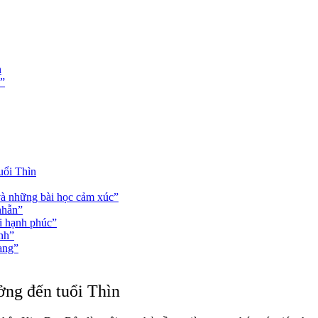
n
ả”
uổi Thìn
và những bài học cảm xúc”
nhẫn”
õi hạnh phúc”
nh”
ang”
ng đến tuổi Thìn