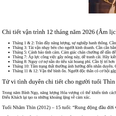
Chi tiết vận trình 12 tháng năm 2026 (Âm lị
Tháng 1 & 2: Tràn đầy năng lượng, sự nghiệp hanh thông. Cần 
Tháng 3: Tài vận nhạy bén cho người kinh doanh. Cần cân bằng 
Tháng 5: Cảnh báo tình cảm. Cảm giác chán chường dễ dẫn đến 
Tháng 7: Áp lực công việc gây nóng nảy, dễ tranh cãi. Hãy kiềm
Tháng 8: Nguy cơ nợ nần do tiêu xài hoang phí. Cần lý trí hơn t
Tháng 10: Tâm trạng thất thường ảnh hưởng đến nhân duyên. 
Tháng 11 & 12: Vận thế bình ổn. Người độc thân có cơ hội gặp 
Tử vi tình duyên chi tiết cho người tuổi Thì
Trong năm Bính Ngọ, năng lượng Hỏa vượng có thể khiến tính cách 
Điếu Khách lại tạo ra những khoảng lặng về cảm xúc.
Tuổi Nhâm Thìn (2012) – 15 tuổi: “Rung động đầu đời 