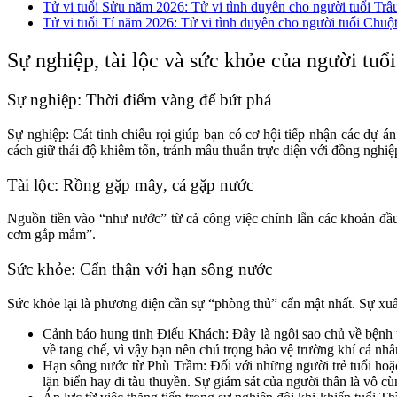
Tử vi tuổi Sửu năm 2026: Tử vi tình duyên cho người tuổi Trâ
Tử vi tuổi Tí năm 2026: Tử vi tình duyên cho người tuổi Chuộ
Sự nghiệp, tài lộc và sức khỏe của người tuổ
Sự nghiệp: Thời điểm vàng để bứt phá
Sự nghiệp: Cát tinh chiếu rọi giúp bạn có cơ hội tiếp nhận các dự 
cách giữ thái độ khiêm tốn, tránh mâu thuẫn trực diện với đồng nghiệ
Tài lộc: Rồng gặp mây, cá gặp nước
Nguồn tiền vào “như nước” từ cả công việc chính lẫn các khoản đầu
cơm gắp mắm”.
Sức khỏe: Cẩn thận với hạn sông nước
Sức khỏe lại là phương diện cần sự “phòng thủ” cẩn mật nhất. Sự xu
Cảnh báo hung tinh Điếu Khách: Đây là ngôi sao chủ về bệnh t
về tang chế, vì vậy bạn nên chú trọng bảo vệ trường khí cá n
Hạn sông nước từ Phù Trầm: Đối với những người trẻ tuổi hoặc 
lặn biển hay đi tàu thuyền. Sự giám sát của người thân là vô c