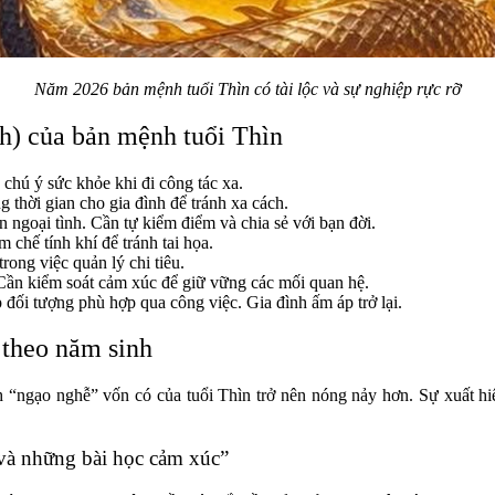
Năm 2026 bản mệnh tuổi Thìn có tài lộc và sự nghiệp rực rỡ
ch) của bản mệnh tuổi Thìn
chú ý sức khỏe khi đi công tác xa.
thời gian cho gia đình để tránh xa cách.
ngoại tình. Cần tự kiểm điểm và chia sẻ với bạn đời.
 chế tính khí để tránh tai họa.
rong việc quản lý chi tiêu.
Cần kiểm soát cảm xúc để giữ vững các mối quan hệ.
đối tượng phù hợp qua công việc. Gia đình ấm áp trở lại.
n theo năm sinh
“ngạo nghễ” vốn có của tuổi Thìn trở nên nóng nảy hơn. Sự xuất hiệ
và những bài học cảm xúc”