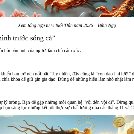
Xem tổng hợp tử vi tuổi Thìn năm 2026 – Bính Ngọ
mình trước sóng cả”
òi hỏi bản lĩnh của người làm chủ cảm xúc.
iến bạn trở nên nổi bật. Tuy nhiên, đây cũng là “con dao hai lưỡi” 
à chìa khóa để giữ gìn gia đạo. Đừng để những hiểu lầm nhỏ nhặt làm 
ự lý tưởng. Bạn dễ gặp những mối quan hệ “vội đến vội đi”. Đừng quá 
 bạn sàng lọc những kết nối thực sự chất lượng qua các tháng 11 và 1