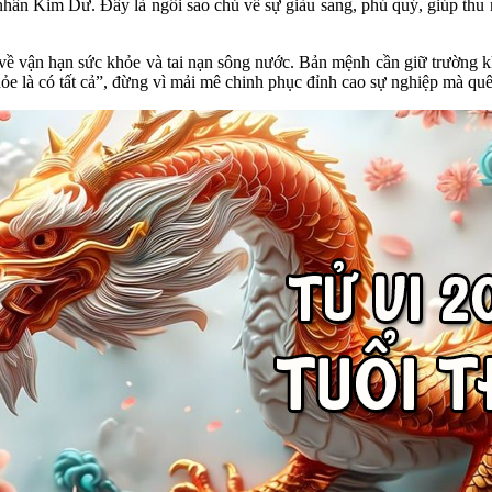
hân Kim Dư. Đây là ngôi sao chủ về sự giàu sang, phú quý, giúp thu 
ề vận hạn sức khỏe và tai nạn sông nước. Bản mệnh cần giữ trường khí
ỏe là có tất cả”, đừng vì mải mê chinh phục đỉnh cao sự nghiệp mà quê