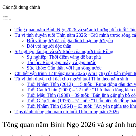
Các nội dung chính
Tổng quan năm Bính Ngọ 2026 và sự ảnh hưởng đến tuổi Thì
Tử vi tình duyên tuổi Thìn năm 2026: “Giữ mình trước sóng c
Đối với người đã có gia đình hoặc người yêu
Đối với người độc thân
Sự nghiệp, tài lộc và sức khỏe của người tuổi Rồng
Sự nghiệp: Thời điểm vàng để bứt phá
Tài lộc: Rồng gặp mây, cá gặp nước
Sức khỏe: Cẩn thận với hạn sông nước
Chi tiết vận trình 12 tháng năm 2026 (Âm lịch) của bản mệnh t
Tử vi tình duyên chi tiết cho người tuổi Thìn theo năm sinh
Tuổi Nhâm Thìn (2012) – 15 tuổi: “Rung động đầu đời 
Tuổi Canh Thìn (2000) – 27 tuổi: “Thử thách lòng kiên 
Tuổi Mậu Thìn (1988) – 39 tuổi: “Bản lĩnh giữ gìn bờ c
Tuổi Giáp Thìn (1976) – 51 tuổi: “Thấu hiểu để đồng hà
Tuổi Nhâm Thìn (1964) – 63 tuổi: “An yên nghĩa tào kh
Tips dành riêng cho nam nữ tuổi Thìn trong năm 2026
Tổng quan năm Bính Ngọ 2026 và sự ảnh hưở