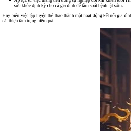
Áp lực từ việc thăng tiến trong sự nghiệp đôi khi khiến tuổi 
sức khỏe định kỳ cho cả gia đình để tầm soát bệnh tật sớm.
Hãy biến việc tập luyện thể thao thành một hoạt động kết nối gia đì
cải thiện tâm trạng hiệu quả.