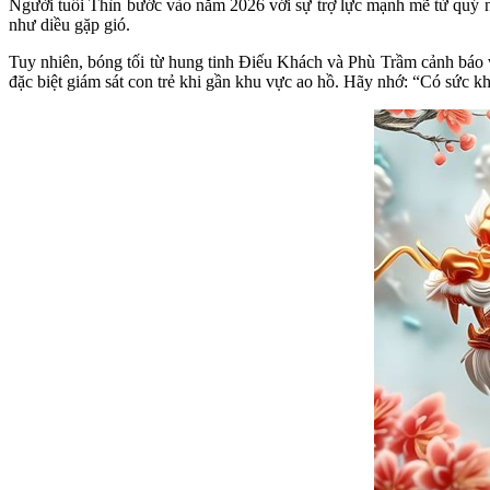
Người tuổi Thìn bước vào năm 2026 với sự trợ lực mạnh mẽ từ quý n
như diều gặp gió.
Tuy nhiên, bóng tối từ hung tinh Điếu Khách và Phù Trầm cảnh báo v
đặc biệt giám sát con trẻ khi gần khu vực ao hồ. Hãy nhớ: “Có sức kh