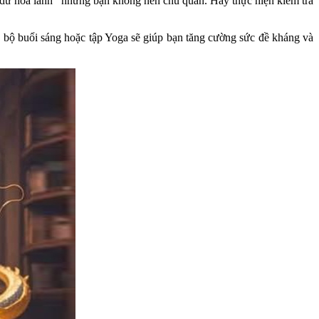
ặp dữ hóa lành” nhưng bạn không nên chủ quan. Hãy thực hiện kiểm tra
ạy bộ buổi sáng hoặc tập Yoga sẽ giúp bạn tăng cường sức đề kháng và