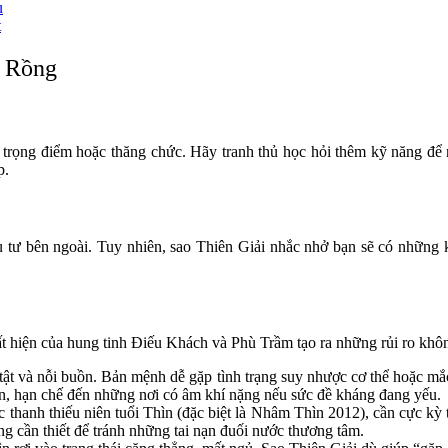
u
t
i Rồng
án trọng điểm hoặc thăng chức. Hãy tranh thủ học hỏi thêm kỹ năng để
p.
 tư bên ngoài. Tuy nhiên, sao Thiên Giải nhắc nhở bạn sẽ có những k
ất hiện của hung tinh Điếu Khách và Phù Trầm tạo ra những rủi ro khô
ật và nỗi buồn. Bản mệnh dễ gặp tình trạng suy nhược cơ thể hoặc mắ
hân, hạn chế đến những nơi có âm khí nặng nếu sức đề kháng đang yếu.
thanh thiếu niên tuổi Thìn (đặc biệt là Nhâm Thìn 2012), cần cực kỳ t
ùng cần thiết để tránh những tai nạn đuối nước thương tâm.