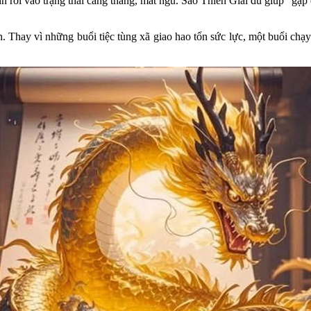
Thìn rơi vào trạng thái căng thẳng, mất ngủ. Sao Thiên Giải dù giúp “g
nh. Thay vì những buổi tiệc tùng xã giao hao tổn sức lực, một buổi ch